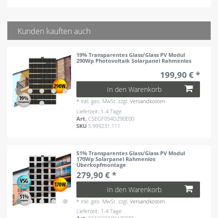
Kunden kauften auch
19% Transparentes Glass/Glass PV Modul
290Wp Photovoltaik Solarpanel Rahmenlos
199,90 € *
In den Warenkorb
*
inkl. ges. MwSt.
zzgl.
Versandkosten
Lieferzeit: 1-4 Tage
Art.
CSEGF054D290E00
SKU
5.999231.111
51% Transparentes Glass/Glass PV Modul
170Wp Solarpanel Rahmenlos
Überkopfmontage
279,90 € *
In den Warenkorb
*
inkl. ges. MwSt.
zzgl.
Versandkosten
Lieferzeit: 1-4 Tage