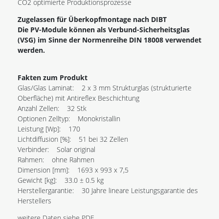
CO2 optimierte Produktionsprozesse
Zugelassen für Überkopfmontage nach DIBT
Die PV-Module können als Verbund-Sicherheitsglas
(VSG) im Sinne der Normenreihe DIN 18008 verwendet
werden.
Fakten zum Produkt
Glas/Glas Laminat: 2 x 3 mm Strukturglas (strukturierte
Oberfläche) mit Antireflex Beschichtung
Anzahl Zellen: 32 Stk
Optionen Zelltyp: Monokristallin
Leistung [Wp]: 170
Lichtdiffusion [%]: 51 bei 32 Zellen
Verbinder: Solar original
Rahmen: ohne Rahmen
Dimension [mm]: 1693 x 993 x 7,5
Gewicht [kg]: 33.0 ± 0.5 kg
Herstellergarantie: 30 Jahre lineare Leistungsgarantie des
Herstellers
weitere Daten siehe PDF