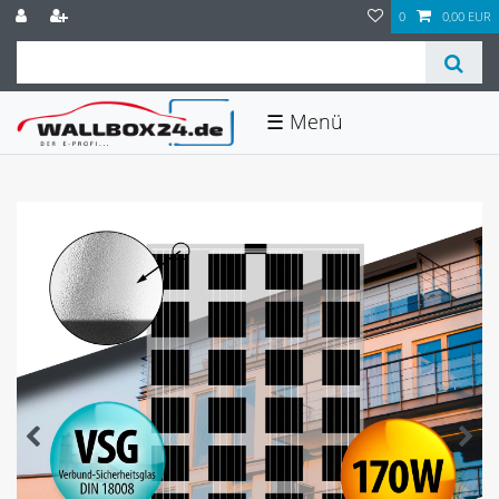
0
0,00 EUR
☰