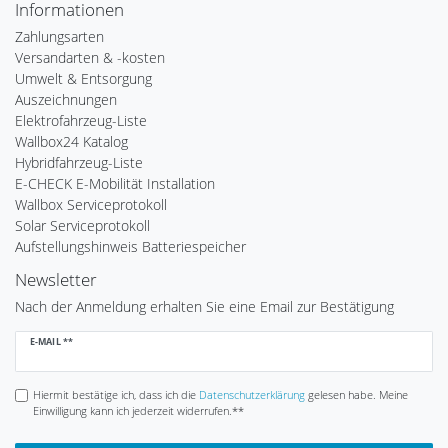
Informationen
Zahlungsarten
Versandarten & -kosten
Umwelt & Entsorgung
Auszeichnungen
Elektrofahrzeug-Liste
Wallbox24 Katalog
Hybridfahrzeug-Liste
E-CHECK E-Mobilität Installation
Wallbox Serviceprotokoll
Solar Serviceprotokoll
Aufstellungshinweis Batteriespeicher
Newsletter
Nach der Anmeldung erhalten Sie eine Email zur Bestätigung
Newsletter
E-MAIL **
Honig
Hiermit bestätige ich, dass ich die
Daten­schutz­erklärung
gelesen habe. Meine
Einwilligung kann ich jederzeit widerrufen.**