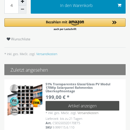
In den Warenkorb
Wunschliste
* inkl. ges. MwSt. zzgl.
Versandkosten
Zuletzt angesehen
51% Transparentes Glass/Glass PV Modul
170Wp Solarpanel Rahmenlos
Überkopfmontage
199,00 € *
Artikel anzeigen
*
inkl. ges. MwSt.
zzgl.
Versandkosten
Lieferzeit: bis zu 21 Tagen
Art.
CSEGS032D170ET5
SKU
9.999115.6.110