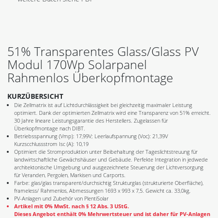
51% Transparentes Glass/Glass PV
Modul 170Wp Solarpanel
Rahmenlos Überkopfmontage
KURZÜBERSICHT
Die Zellmatrix ist auf Lichtdurchlässigkeit bei gleichzeitig maximaler Leistung
optimiert. Dank der optimierten Zellmatrix wird eine Transparenz von 51% erreicht.
30 Jahre lineare Leistungsgarantie des Herstellers. Zugelassen für
Überkopfmontage nach DIBT.
Betriebsspannung (Vmp): 17,99V; Leerlaufspannung (Voc): 21,39V
Kurzscchlussstrom Isc (A): 10,19
Optimiert die Stromproduktion unter Beibehaltung der Tageslichtstreuung für
landwirtschaftliche Gewächshäuser und Gebäude. Perfekte Integration in jedwede
architektonische Umgebung und ausgezeichnete Steuerung der Lichtversorgung
für Veranden, Pergolen, Markisen und Carports.
Farbe: glas/glas transparent/durchsichtig Strukturglas (strukturierte Oberfläche),
frameless/ Rahmenlos, Abmessungen 1693 x 993 x 7,5. Gewicht ca. 33,0kg,
PV-Anlagen und Zubehör von PlentiSolar
Artikel mit 0% MwSt. nach § 12 Abs. 3 UStG.
Dieses Angebot enthält 0% Mehrwertsteuer und ist daher für PV-Anlagen