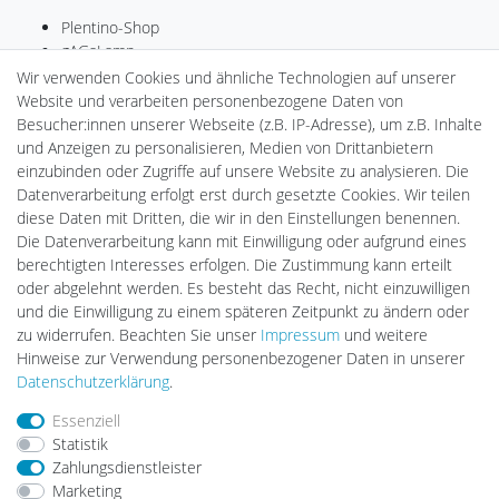
Plentino-Shop
gAGaLamp
Drohnenstore24
Wir verwenden Cookies und ähnliche Technologien auf unserer
Cardanlight-Shop
Website und verarbeiten personenbezogene Daten von
Batteriespeicher
Besucher:innen unserer Webseite (z.B. IP-Adresse), um z.B. Inhalte
PlentiSolar
und Anzeigen zu personalisieren, Medien von Drittanbietern
Gebrauchtlicht
einzubinden oder Zugriffe auf unsere Website zu analysieren. Die
Ledkauf
Datenverarbeitung erfolgt erst durch gesetzte Cookies. Wir teilen
DEYESOLAR
diese Daten mit Dritten, die wir in den Einstellungen benennen.
Lightech Connect
Die Datenverarbeitung kann mit Einwilligung oder aufgrund eines
CardanLight Europe
berechtigten Interesses erfolgen. Die Zustimmung kann erteilt
FORTIMO LEDs
oder abgelehnt werden. Es besteht das Recht, nicht einzuwilligen
LED-RETROSHOP
und die Einwilligung zu einem späteren Zeitpunkt zu ändern oder
MeinUSB
zu widerrufen. Beachten Sie unser
Impressum
und weitere
Hinweise zur Verwendung personenbezogener Daten in unserer
Daten­schutz­erklärung
.
Impressum
Daten­schutz­erklärung
AGB
Essenziell
Statistik
Zahlungsdienstleister
Barrierefreiheitserklärung
Widerrufs­recht
Marketing