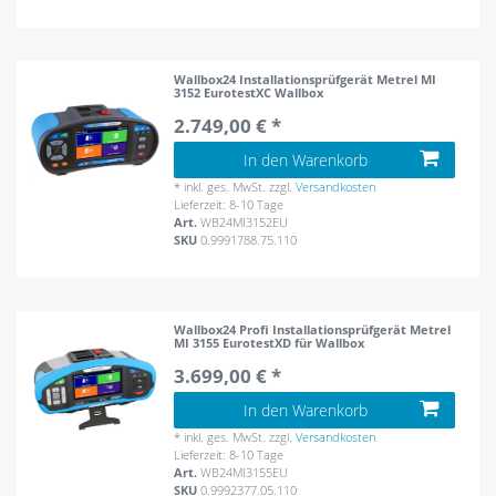
Wallbox24 Installationsprüfgerät Metrel MI
3152 EurotestXC Wallbox
2.749,00 € *
In den Warenkorb
*
inkl. ges. MwSt.
zzgl.
Versandkosten
Lieferzeit: 8-10 Tage
Art.
WB24MI3152EU
SKU
0.9991788.75.110
Wallbox24 Profi Installationsprüfgerät Metrel
MI 3155 EurotestXD für Wallbox
3.699,00 € *
In den Warenkorb
*
inkl. ges. MwSt.
zzgl.
Versandkosten
Lieferzeit: 8-10 Tage
Art.
WB24MI3155EU
SKU
0.9992377.05.110