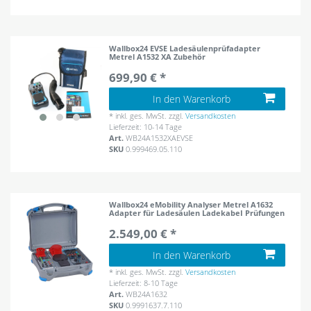
Wallbox24 EVSE Ladesäulenprüfadapter
Metrel A1532 XA Zubehör
699,90 € *
In den Warenkorb
*
inkl. ges. MwSt.
zzgl.
Versandkosten
Lieferzeit: 10-14 Tage
Art.
WB24A1532XAEVSE
SKU
0.999469.05.110
Wallbox24 eMobility Analyser Metrel A1632
Adapter für Ladesäulen LadekabeI Prüfungen
2.549,00 € *
In den Warenkorb
*
inkl. ges. MwSt.
zzgl.
Versandkosten
Lieferzeit: 8-10 Tage
Art.
WB24A1632
SKU
0.9991637.7.110