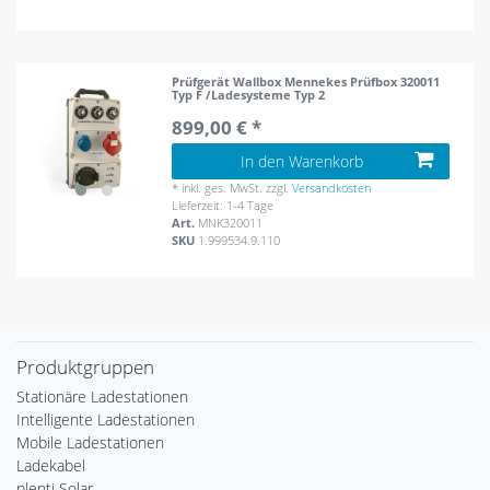
Prüfgerät Wallbox Mennekes Prüfbox 320011
Typ F /Ladesysteme Typ 2
899,00 € *
In den Warenkorb
*
inkl. ges. MwSt.
zzgl.
Versandkosten
Lieferzeit: 1-4 Tage
Art.
MNK320011
SKU
1.999534.9.110
Produktgruppen
Stationäre Ladestationen
Intelligente Ladestationen
Mobile Ladestationen
Ladekabel
plenti Solar