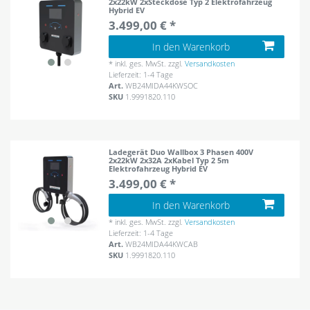
2x22kW 2xSteckdose Typ 2 Elektrofahrzeug
Hybrid EV
3.499,00 € *
In den Warenkorb
*
inkl. ges. MwSt.
zzgl.
Versandkosten
Lieferzeit: 1-4 Tage
Art.
WB24MIDA44KWSOC
SKU
1.9991820.110
Ladegerät Duo Wallbox 3 Phasen 400V
2x22kW 2x32A 2xKabel Typ 2 5m
Elektrofahrzeug Hybrid EV
3.499,00 € *
In den Warenkorb
*
inkl. ges. MwSt.
zzgl.
Versandkosten
Lieferzeit: 1-4 Tage
Art.
WB24MIDA44KWCAB
SKU
1.9991820.110