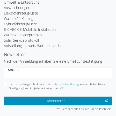
Umwelt & Entsorgung
Auszeichnungen
Elektrofahrzeug-Liste
Wallbox24 Katalog
Hybridfahrzeug-Liste
E-CHECK E-Mobilität Installation
Wallbox Serviceprotokoll
Solar Serviceprotokoll
Aufstellungshinweis Batteriespeicher
Newsletter
Nach der Anmeldung erhalten Sie eine Email zur Bestätigung
Newsletter
E-MAIL **
Honig
Hiermit bestätige ich, dass ich die
Daten­schutz­erklärung
gelesen habe. Meine
Einwilligung kann ich jederzeit widerrufen.**
Abonnieren
** Hierbei handelt es sich um ein Pflichtfeld.