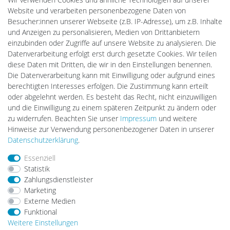
Cardanlight-Shop
Website und verarbeiten personenbezogene Daten von
Batteriespeicher
Besucher:innen unserer Webseite (z.B. IP-Adresse), um z.B. Inhalte
PlentiSolar
und Anzeigen zu personalisieren, Medien von Drittanbietern
Gebrauchtlicht
einzubinden oder Zugriffe auf unsere Website zu analysieren. Die
Ledkauf
Datenverarbeitung erfolgt erst durch gesetzte Cookies. Wir teilen
DEYESOLAR
diese Daten mit Dritten, die wir in den Einstellungen benennen.
Lightech Connect
Die Datenverarbeitung kann mit Einwilligung oder aufgrund eines
CardanLight Europe
berechtigten Interesses erfolgen. Die Zustimmung kann erteilt
FORTIMO LEDs
oder abgelehnt werden. Es besteht das Recht, nicht einzuwilligen
LED-RETROSHOP
und die Einwilligung zu einem späteren Zeitpunkt zu ändern oder
MeinUSB
zu widerrufen. Beachten Sie unser
Impressum
und weitere
Hinweise zur Verwendung personenbezogener Daten in unserer
Daten­schutz­erklärung
.
Impressum
Daten­schutz­erklärung
AGB
Essenziell
Statistik
Zahlungsdienstleister
Barrierefreiheitserklärung
Widerrufs­recht
Marketing
Externe Medien
Funktional
Kontakt
Vertrag widerrufen
Weitere Einstellungen