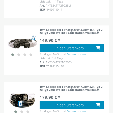
Lieferzeit: 1-4 Tage
Art.
ANT32ATYP2TO25M
SKU
49.999110.111
10m Ladekabel 1 Phasig 230V 3.6kW 16A Typ 2
zu Typ 2 für Wallbox Ladestation Wallbox24
149,90 € *
In den Warenkorb
*
inkl. ges. MwSt.
zzgl.
Versandkosten
Lieferzeit: 1-4 Tage
Art.
ANT16ATYP2TO210M
SKU
37.999115.110
10m Ladekabel 1 Phasig 230V 7.2kW 32A Typ 2
zu Typ 2 für Wallbox Ladestation Wallbox24
179,90 € *
In den Warenkorb
*
inkl. ges. MwSt.
zzgl.
Versandkosten