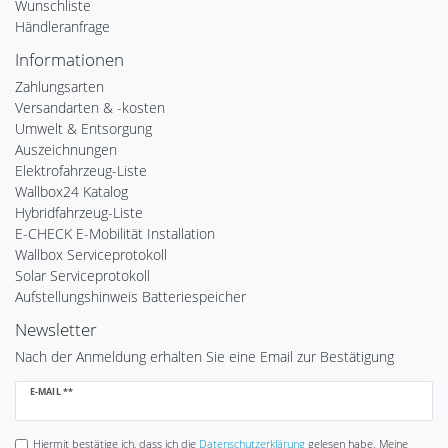
Wunschliste
Händleranfrage
Informationen
Zahlungsarten
Versandarten & -kosten
Umwelt & Entsorgung
Auszeichnungen
Elektrofahrzeug-Liste
Wallbox24 Katalog
Hybridfahrzeug-Liste
E-CHECK E-Mobilität Installation
Wallbox Serviceprotokoll
Solar Serviceprotokoll
Aufstellungshinweis Batteriespeicher
Newsletter
Nach der Anmeldung erhalten Sie eine Email zur Bestätigung
Newsletter
E-MAIL **
Honig
Hiermit bestätige ich, dass ich die
Daten­schutz­erklärung
gelesen habe. Meine