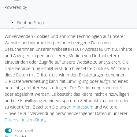
Powered by
Plentino-Shop
gAGaLamp
Drohnenstore24
Wir verwenden Cookies und ähnliche Technologien auf unserer
Cardanlight-Shop
Website und verarbeiten personenbezogene Daten von
Batteriespeicher
Besucher:innen unserer Webseite (z.B. IP-Adresse), um z.B. Inhalte
PlentiSolar
und Anzeigen zu personalisieren, Medien von Drittanbietern
Gebrauchtlicht
einzubinden oder Zugriffe auf unsere Website zu analysieren. Die
Ledkauf
Datenverarbeitung erfolgt erst durch gesetzte Cookies. Wir teilen
DEYESOLAR
diese Daten mit Dritten, die wir in den Einstellungen benennen.
Lightech Connect
Die Datenverarbeitung kann mit Einwilligung oder aufgrund eines
CardanLight Europe
berechtigten Interesses erfolgen. Die Zustimmung kann erteilt
FORTIMO LEDs
oder abgelehnt werden. Es besteht das Recht, nicht einzuwilligen
LED-RETROSHOP
und die Einwilligung zu einem späteren Zeitpunkt zu ändern oder
MeinUSB
zu widerrufen. Beachten Sie unser
Impressum
und weitere
Hinweise zur Verwendung personenbezogener Daten in unserer
Daten­schutz­erklärung
.
Impressum
Daten­schutz­erklärung
AGB
Essenziell
Statistik