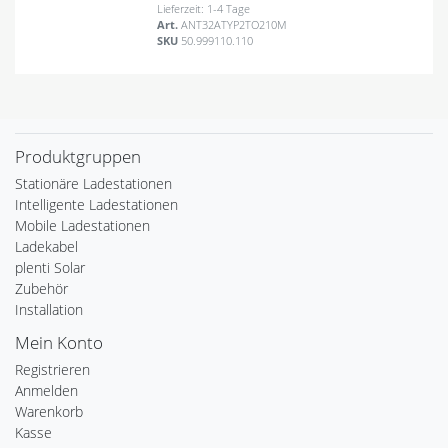
Lieferzeit: 1-4 Tage
Art.
ANT32ATYP2TO210M
SKU
50.999110.110
Produktgruppen
Stationäre Ladestationen
Intelligente Ladestationen
Mobile Ladestationen
Ladekabel
plenti Solar
Zubehör
Installation
Mein Konto
Registrieren
Anmelden
Warenkorb
Kasse