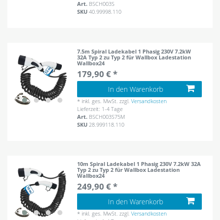
Art.
BSCH003S
SKU
40.99998.110
7.5m Spiral Ladekabel 1 Phasig 230V 7.2kW
32A Typ 2 zu Typ 2 für Wallbox Ladestation
Wallbox24
179,90 € *
In den Warenkorb
*
inkl. ges. MwSt.
zzgl.
Versandkosten
Lieferzeit: 1-4 Tage
Art.
BSCH003S75M
SKU
28.999118.110
10m Spiral Ladekabel 1 Phasig 230V 7.2kW 32A
Typ 2 zu Typ 2 für Wallbox Ladestation
Wallbox24
249,90 € *
In den Warenkorb
*
inkl. ges. MwSt.
zzgl.
Versandkosten