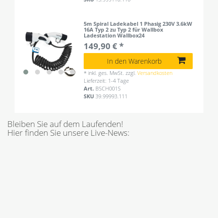
5m Spiral Ladekabel 1 Phasig 230V 3.6kW
16A Typ 2 zu Typ 2 für Wallbox
Ladestation Wallbox24
149,90 € *
In den Warenkorb
*
inkl. ges. MwSt.
zzgl.
Versandkosten
Lieferzeit: 1-4 Tage
Art.
BSCH001S
SKU
39.99993.111
Bleiben Sie auf dem Laufenden!
Hier finden Sie unsere Live-News: