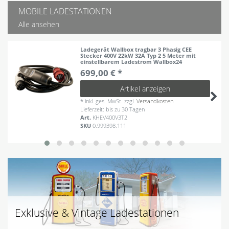
MOBILE LADESTATIONEN
Alle ansehen
Ladegerät Wallbox tragbar 3 Phasig CEE
Stecker 400V 22kW 32A Typ 2 5 Meter mit
einstellbarem Ladestrom Wallbox24
699,00 € *
Artikel anzeigen
*
inkl. ges. MwSt.
zzgl.
Versandkosten
Lieferzeit: bis zu 30 Tagen
Art.
KHEV400V3T2
SKU
0.999398.111
Exklusive & Vintage Ladestationen