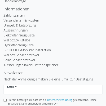
Händleranfrage
Informationen
Zahlungsarten
Versandarten & -kosten
Umwelt & Entsorgung
Auszeichnungen
Elektrofahrzeug-Liste
Wallbox24 Katalog
Hybridfahrzeug-Liste
E-CHECK E-Mobilität Installation
Wallbox Serviceprotokoll
Solar Serviceprotokoll
Aufstellungshinweis Batteriespeicher
Newsletter
Nach der Anmeldung erhalten Sie eine Email zur Bestätigung
Newsletter
E-MAIL **
Honig
Hiermit bestätige ich, dass ich die
Daten­schutz­erklärung
gelesen habe. Meine
Einwilligung kann ich jederzeit widerrufen.**