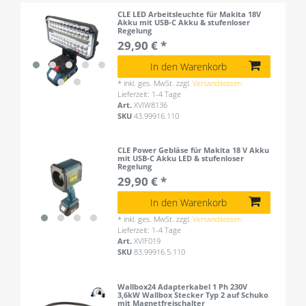
CLE LED Arbeitsleuchte für Makita 18V
Akku mit USB-C Akku & stufenloser
Regelung
29,90 € *
In den Warenkorb
*
inkl. ges. MwSt.
zzgl.
Versandkosten
Lieferzeit: 1-4 Tage
Art.
XVIW8136
SKU
43.99916.110
CLE Power Gebläse für Makita 18 V Akku
mit USB-C Akku LED & stufenloser
Regelung
29,90 € *
In den Warenkorb
*
inkl. ges. MwSt.
zzgl.
Versandkosten
Lieferzeit: 1-4 Tage
Art.
XVIF019
SKU
83.99916.5.110
Wallbox24 Adapterkabel 1 Ph 230V
3,6kW Wallbox Stecker Typ 2 auf Schuko
mit Magnetfreischalter