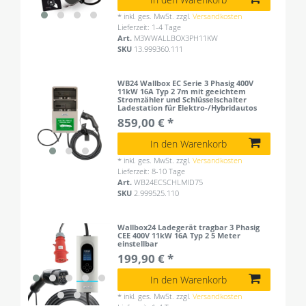
*
inkl. ges. MwSt.
zzgl.
Versandkosten
Lieferzeit: 1-4 Tage
Art.
M3WWALLBOX3PH11KW
SKU
13.999360.111
WB24 Wallbox EC Serie 3 Phasig 400V
11kW 16A Typ 2 7m mit geeichtem
Stromzähler und Schlüsselschalter
Ladestation für Elektro-/Hybridautos
859,00 € *
In den Warenkorb
*
inkl. ges. MwSt.
zzgl.
Versandkosten
Lieferzeit: 8-10 Tage
Art.
WB24ECSCHLMID75
SKU
2.999525.110
Wallbox24 Ladegerät tragbar 3 Phasig
CEE 400V 11kW 16A Typ 2 5 Meter
einstellbar
199,90 € *
In den Warenkorb
*
inkl. ges. MwSt.
zzgl.
Versandkosten