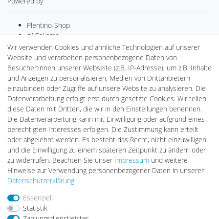
Powered by
Plentino-Shop
gAGaLamp
Drohnenstore24
Wir verwenden Cookies und ähnliche Technologien auf unserer
Cardanlight-Shop
Website und verarbeiten personenbezogene Daten von
Batteriespeicher
Besucher:innen unserer Webseite (z.B. IP-Adresse), um z.B. Inhalte
PlentiSolar
und Anzeigen zu personalisieren, Medien von Drittanbietern
Gebrauchtlicht
einzubinden oder Zugriffe auf unsere Website zu analysieren. Die
Ledkauf
Datenverarbeitung erfolgt erst durch gesetzte Cookies. Wir teilen
DEYESOLAR
diese Daten mit Dritten, die wir in den Einstellungen benennen.
Lightech Connect
Die Datenverarbeitung kann mit Einwilligung oder aufgrund eines
CardanLight Europe
berechtigten Interesses erfolgen. Die Zustimmung kann erteilt
FORTIMO LEDs
oder abgelehnt werden. Es besteht das Recht, nicht einzuwilligen
LED-RETROSHOP
und die Einwilligung zu einem späteren Zeitpunkt zu ändern oder
MeinUSB
zu widerrufen. Beachten Sie unser
Impressum
und weitere
Hinweise zur Verwendung personenbezogener Daten in unserer
Daten­schutz­erklärung
.
Impressum
Daten­schutz­erklärung
AGB
Essenziell
Statistik
Zahlungsdienstleister