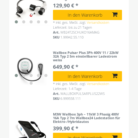
129,90 € *
In den Warenkorb
*
inkl. ges. MwSt.
zzgl.
Versandkosten
Lieferzeit: bis zu 21 Tagen
Art.
WB24T2SCHUKO16AMAG
SKU
1.99942.55.110
Wallbox Pulsar Plus 3Ph 400V 11 / 22kW
32A Typ 2 5m einstellbarer Ladestrom
weiss
649,90 € *
In den Warenkorb
*
inkl. ges. MwSt.
zzgl.
Versandkosten
Lieferzeit: 1-4 Tage
Art.
WALLBOXPULSARPLUS22WS
SKU
6.999558.111
M3W Wallbox 3ph – 11kW 3 Phasig 400V
16A Typ 2 7m Wallbox24 Ladestation für
Elektro-/Hybridautos
399,90 € *
In den Warenkorb