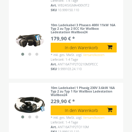
Lieferzeit: 1-4 Tage
Art.
WB24ISIGMA400V3T2
SKU
10.999150.110
10m Ladekabel 3 Phasen 400V 11kW 16A
Typ 2 zu Typ 2 ECC für Wallbox
Ladestation Wallbox24
179,90 € *
In den Warenkorb
*
inkl. ges. MwSt.
zzgl.
Versandkosten
Lieferzeit: 1-4 Tage
Art.
ANT16ATYP2TO210M3PECC
SKU
9.999103.24.110
10m Ladekabel 1 Phasig 230V 3.6kW 16A
Typ 2 zu Typ 1 für Wallbox Ladestation
Wallbox24
229,90 € *
In den Warenkorb
*
inkl. ges. MwSt.
zzgl.
Versandkosten
Lieferzeit: 1-4 Tage
Art.
ANT16ATYP2TO110M
SKU
13.999110.110