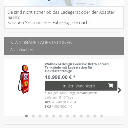
Sie sind nicht sicher ob das Ladegerät oder der Adapter
passt?
Schauen Sie in unserer Fahrzeugliste nach.
STATIONÄRE LADESTATIONEN
Alle ansehen
Wallbox24 Design Exklusive Retro Ferrari
Tanksäule mit Ladestation für
Elektrofahrzeuge
10.999,00 € *
In den Warenkorb
*
inkl. ges. MwSt.
zzgl.
Versandkosten
Lieferzeit: 8-10 Tage
Art.
WB24VINTAGE04
SKU
1.9994500.110