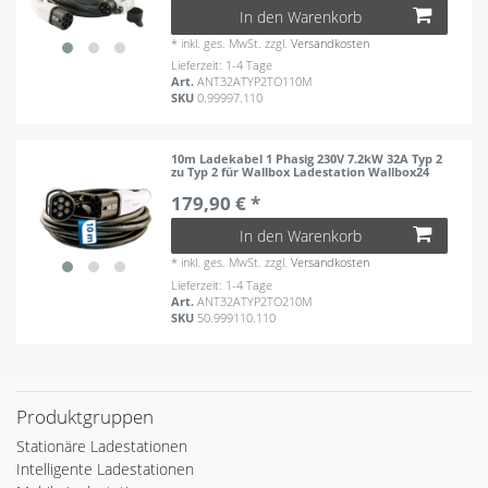
In den Warenkorb
*
inkl. ges. MwSt.
zzgl.
Versandkosten
Lieferzeit: 1-4 Tage
Art.
ANT32ATYP2TO110M
SKU
0.99997.110
10m Ladekabel 1 Phasig 230V 7.2kW 32A Typ 2
zu Typ 2 für Wallbox Ladestation Wallbox24
179,90 € *
In den Warenkorb
*
inkl. ges. MwSt.
zzgl.
Versandkosten
Lieferzeit: 1-4 Tage
Art.
ANT32ATYP2TO210M
SKU
50.999110.110
Produktgruppen
Stationäre Ladestationen
Intelligente Ladestationen