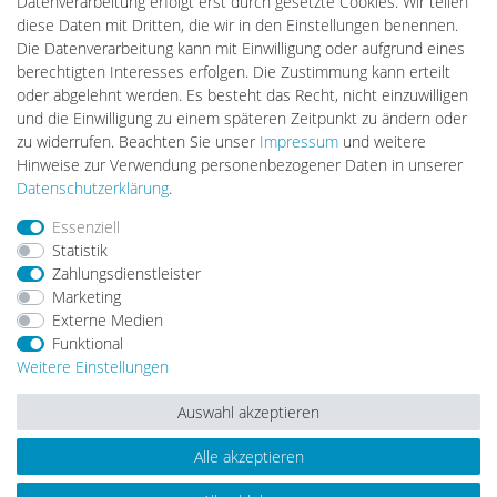
Datenverarbeitung erfolgt erst durch gesetzte Cookies. Wir teilen
DEYESOLAR
diese Daten mit Dritten, die wir in den Einstellungen benennen.
Lightech Connect
Die Datenverarbeitung kann mit Einwilligung oder aufgrund eines
CardanLight Europe
berechtigten Interesses erfolgen. Die Zustimmung kann erteilt
FORTIMO LEDs
oder abgelehnt werden. Es besteht das Recht, nicht einzuwilligen
LED-RETROSHOP
und die Einwilligung zu einem späteren Zeitpunkt zu ändern oder
MeinUSB
zu widerrufen. Beachten Sie unser
Impressum
und weitere
Hinweise zur Verwendung personenbezogener Daten in unserer
Daten­schutz­erklärung
.
Impressum
Daten­schutz­erklärung
AGB
Essenziell
Statistik
Zahlungsdienstleister
Barrierefreiheitserklärung
Widerrufs­recht
Marketing
Externe Medien
Funktional
Kontakt
Vertrag widerrufen
Weitere Einstellungen
Auswahl akzeptieren
Alle akzeptieren
© Copyright 2026 | Alle Rechte vorbehalten.