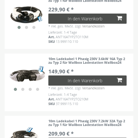
zu Typ 1 für Wallbox Ladestation Wallbox24
229,90 € *
In den Warenkorb
*
inkl. ges. MwSt.
zzgl.
Versandkosten
Lieferzeit: 1-4 Tage
Art.
ANT16ATYP2TO110M
SKU
13.999110.110
10m Ladekabel 1 Phasig 230V 3.6kW 16A Typ 2
zu Typ 2 für Wallbox Ladestation Wallbox24
149,90 € *
In den Warenkorb
*
inkl. ges. MwSt.
zzgl.
Versandkosten
Lieferzeit: 1-4 Tage
Art.
ANT16ATYP2TO210M
SKU
37.999115.110
10m Ladekabel 1 Phasig 230V 7.2kW 32A Typ 2
zu Typ 1 für Wallbox Ladestation Wallbox24
209,90 € *