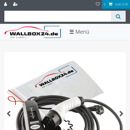
0
0,00 EUR
☰