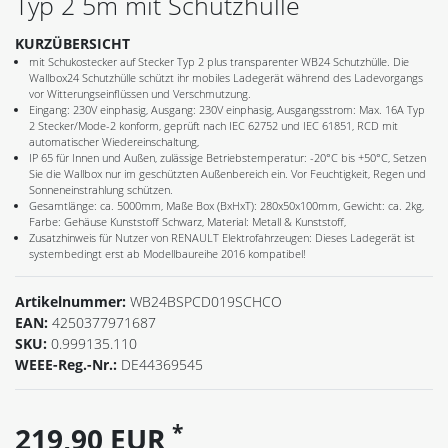
Typ 2 5m mit Schutzhülle
KURZÜBERSICHT
mit Schukostecker auf Stecker Typ 2 plus transparenter WB24 Schutzhülle. Die
Wallbox24 Schutzhülle schützt ihr mobiles Ladegerät während des Ladevorgangs
vor Witterungseinflüssen und Verschmutzung.
Eingang: 230V einphasig, Ausgang: 230V einphasig, Ausgangsstrom: Max. 16A Typ
2 Stecker/Mode-2 konform, geprüft nach IEC 62752 und IEC 61851, RCD mit
automatischer Wiedereinschaltung,
IP 65 für Innen und Außen, zulässige Betriebstemperatur: -20°C bis +50°C, Setzen
Sie die Wallbox nur im geschützten Außenbereich ein. Vor Feuchtigkeit, Regen und
Sonneneinstrahlung schützen.
Gesamtlänge: ca. 5000mm, Maße Box (BxHxT): 280x50x100mm, Gewicht: ca. 2kg,
Farbe: Gehäuse Kunststoff Schwarz, Material: Metall & Kunststoff,
Zusatzhinweis für Nutzer von RENAULT Elektrofahrzeugen: Dieses Ladegerät ist
systembedingt erst ab Modellbaureihe 2016 kompatibel!
Artikelnummer:
WB24BSPCD019SCHCO
EAN:
4250377971687
SKU:
0.999135.110
WEEE-Reg.-Nr.:
DE44369545
*
219,90 EUR