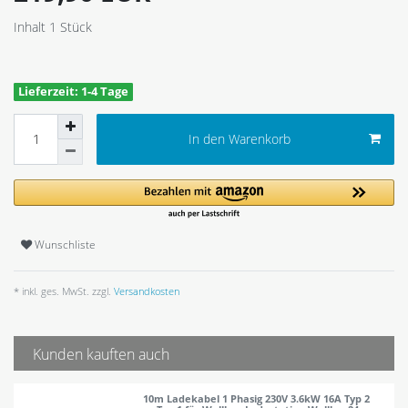
Inhalt
1
Stück
Lieferzeit: 1-4 Tage
In den Warenkorb
Wunschliste
* inkl. ges. MwSt. zzgl.
Versandkosten
Kunden kauften auch
10m Ladekabel 1 Phasig 230V 3.6kW 16A Typ 2