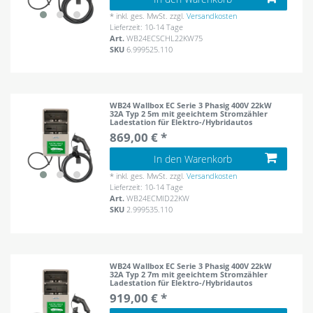
*
inkl. ges. MwSt.
zzgl.
Versandkosten
Lieferzeit: 10-14 Tage
Art.
WB24ECSCHL22KW75
SKU
6.999525.110
WB24 Wallbox EC Serie 3 Phasig 400V 22kW
32A Typ 2 5m mit geeichtem Stromzähler
Ladestation für Elektro-/Hybridautos
869,00 € *
In den Warenkorb
*
inkl. ges. MwSt.
zzgl.
Versandkosten
Lieferzeit: 10-14 Tage
Art.
WB24ECMID22KW
SKU
2.999535.110
WB24 Wallbox EC Serie 3 Phasig 400V 22kW
32A Typ 2 7m mit geeichtem Stromzähler
Ladestation für Elektro-/Hybridautos
919,00 € *