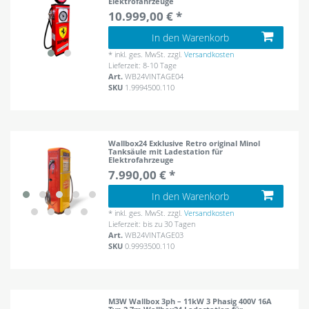
Elektrofahrzeuge
10.999,00 € *
In den Warenkorb
*
inkl. ges. MwSt.
zzgl.
Versandkosten
Lieferzeit: 8-10 Tage
Art.
WB24VINTAGE04
SKU
1.9994500.110
Wallbox24 Exklusive Retro original Minol
Tanksäule mit Ladestation für
Elektrofahrzeuge
7.990,00 € *
In den Warenkorb
*
inkl. ges. MwSt.
zzgl.
Versandkosten
Lieferzeit: bis zu 30 Tagen
Art.
WB24VINTAGE03
SKU
0.9993500.110
M3W Wallbox 3ph – 11kW 3 Phasig 400V 16A