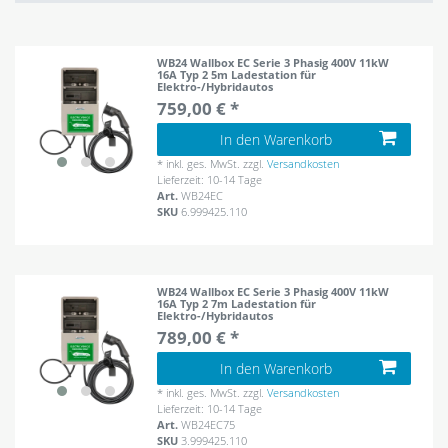
WB24 Wallbox EC Serie 3 Phasig 400V 11kW
16A Typ 2 5m Ladestation für
Elektro-/Hybridautos
759,00 € *
In den Warenkorb
*
inkl. ges. MwSt.
zzgl.
Versandkosten
Lieferzeit: 10-14 Tage
Art.
WB24EC
SKU
6.999425.110
WB24 Wallbox EC Serie 3 Phasig 400V 11kW
16A Typ 2 7m Ladestation für
Elektro-/Hybridautos
789,00 € *
In den Warenkorb
*
inkl. ges. MwSt.
zzgl.
Versandkosten
Lieferzeit: 10-14 Tage
Art.
WB24EC75
SKU
3.999425.110