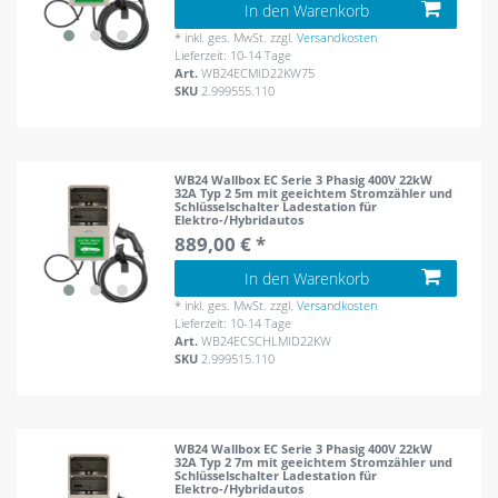
In den Warenkorb
*
inkl. ges. MwSt.
zzgl.
Versandkosten
Lieferzeit: 10-14 Tage
Art.
WB24ECMID22KW75
SKU
2.999555.110
WB24 Wallbox EC Serie 3 Phasig 400V 22kW
32A Typ 2 5m mit geeichtem Stromzähler und
Schlüsselschalter Ladestation für
Elektro-/Hybridautos
889,00 € *
In den Warenkorb
*
inkl. ges. MwSt.
zzgl.
Versandkosten
Lieferzeit: 10-14 Tage
Art.
WB24ECSCHLMID22KW
SKU
2.999515.110
WB24 Wallbox EC Serie 3 Phasig 400V 22kW
32A Typ 2 7m mit geeichtem Stromzähler und
Schlüsselschalter Ladestation für
Elektro-/Hybridautos