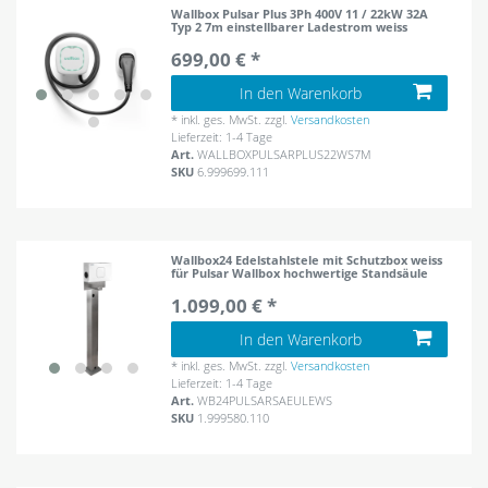
Wallbox Pulsar Plus 3Ph 400V 11 / 22kW 32A
Typ 2 7m einstellbarer Ladestrom weiss
699,00 € *
In den Warenkorb
*
inkl. ges. MwSt.
zzgl.
Versandkosten
Lieferzeit: 1-4 Tage
Art.
WALLBOXPULSARPLUS22WS7M
SKU
6.999699.111
Wallbox24 Edelstahlstele mit Schutzbox weiss
für Pulsar Wallbox hochwertige Standsäule
1.099,00 € *
In den Warenkorb
*
inkl. ges. MwSt.
zzgl.
Versandkosten
Lieferzeit: 1-4 Tage
Art.
WB24PULSARSAEULEWS
SKU
1.999580.110