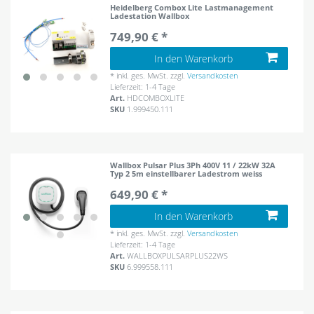
Heidelberg Combox Lite Lastmanagement
Ladestation Wallbox
749,90 € *
In den Warenkorb
*
inkl. ges. MwSt.
zzgl.
Versandkosten
Lieferzeit: 1-4 Tage
Art.
HDCOMBOXLITE
SKU
1.999450.111
Wallbox Pulsar Plus 3Ph 400V 11 / 22kW 32A
Typ 2 5m einstellbarer Ladestrom weiss
649,90 € *
In den Warenkorb
*
inkl. ges. MwSt.
zzgl.
Versandkosten
Lieferzeit: 1-4 Tage
Art.
WALLBOXPULSARPLUS22WS
SKU
6.999558.111