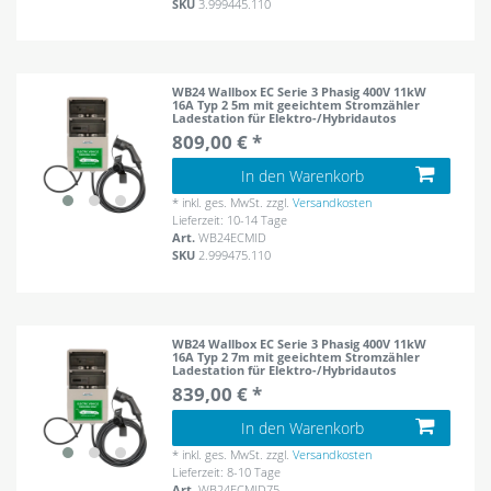
SKU
3.999445.110
WB24 Wallbox EC Serie 3 Phasig 400V 11kW
16A Typ 2 5m mit geeichtem Stromzähler
Ladestation für Elektro-/Hybridautos
809,00 € *
In den Warenkorb
*
inkl. ges. MwSt.
zzgl.
Versandkosten
Lieferzeit: 10-14 Tage
Art.
WB24ECMID
SKU
2.999475.110
WB24 Wallbox EC Serie 3 Phasig 400V 11kW
16A Typ 2 7m mit geeichtem Stromzähler
Ladestation für Elektro-/Hybridautos
839,00 € *
In den Warenkorb
*
inkl. ges. MwSt.
zzgl.
Versandkosten
Lieferzeit: 8-10 Tage
Art.
WB24ECMID75