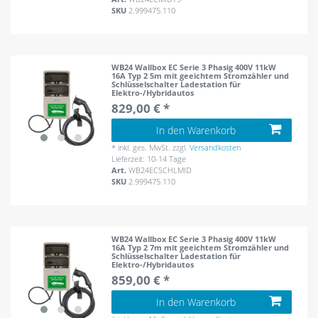
SKU
2.999475.110
WB24 Wallbox EC Serie 3 Phasig 400V 11kW
16A Typ 2 5m mit geeichtem Stromzähler und
Schlüsselschalter Ladestation für
Elektro-/Hybridautos
829,00 € *
In den Warenkorb
*
inkl. ges. MwSt.
zzgl.
Versandkosten
Lieferzeit: 10-14 Tage
Art.
WB24ECSCHLMID
SKU
2.999475.110
WB24 Wallbox EC Serie 3 Phasig 400V 11kW
16A Typ 2 7m mit geeichtem Stromzähler und
Schlüsselschalter Ladestation für
Elektro-/Hybridautos
859,00 € *
In den Warenkorb