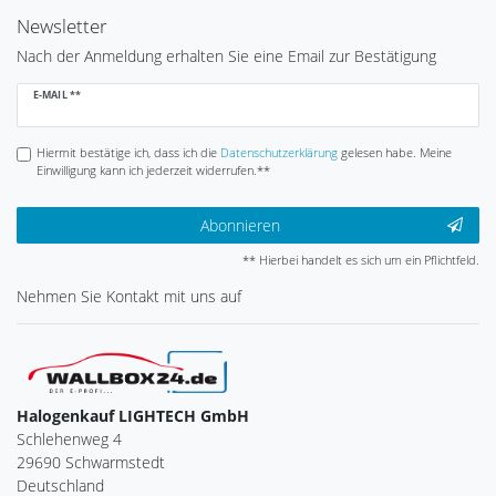
Newsletter
Nach der Anmeldung erhalten Sie eine Email zur Bestätigung
Newsletter
E-MAIL **
Honig
Hiermit bestätige ich, dass ich die
Daten­schutz­erklärung
gelesen habe. Meine
Einwilligung kann ich jederzeit widerrufen.**
Abonnieren
** Hierbei handelt es sich um ein Pflichtfeld.
Nehmen Sie
Kontakt
mit uns auf
Halogenkauf LIGHTECH GmbH
Schlehenweg 4
29690 Schwarmstedt
Deutschland