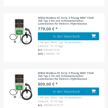
WB24 Wallbox EC Serie 3 Phasig 400V 11kW
16A Typ 2 5m mit Schlüsselschalter
Ladestation für Elektro-/Hybridautos
779,00 € *
In den Warenkorb
*
inkl. ges. MwSt.
zzgl.
Versandkosten
Lieferzeit: 10-14 Tage
Art.
WB24ECSCHL
SKU
6.999445.110
WB24 Wallbox EC Serie 3 Phasig 400V 11kW
16A Typ 2 7m mit Schlüsselschalter
Ladestation für Elektro-/Hybridautos
809,00 € *
In den Warenkorb
*
inkl. ges. MwSt.
zzgl.
Versandkosten
Lieferzeit: 10-14 Tage
Art.
WB24ECSCHL75