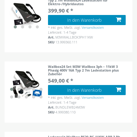
Typ 2 7m Wallbox24 Ladestation für
Elektro-/Hybridautos
399,90 € *
In den Warenkorb
*
inkl. ges. MwSt.
zzgl.
Versandkosten
Lieferzeit: 1-4 Tage
Art.
M3WWALLBOX3PH11KW
SKU
13.999360.111
Wallbox24 Set M3W Wallbox 3ph – 11kW 3
Phasig 400V 16A Typ 2 7m Ladestation plus
Zubehör
549,00 € *
In den Warenkorb
*
inkl. ges. MwSt.
zzgl.
Versandkosten
Lieferzeit: 1-4 Tage
Art.
BUNDLEWB24M3W
SKU
4.999380.110
Ladegerät Wallbox BS20-BC-11KW-APP 3 Ph