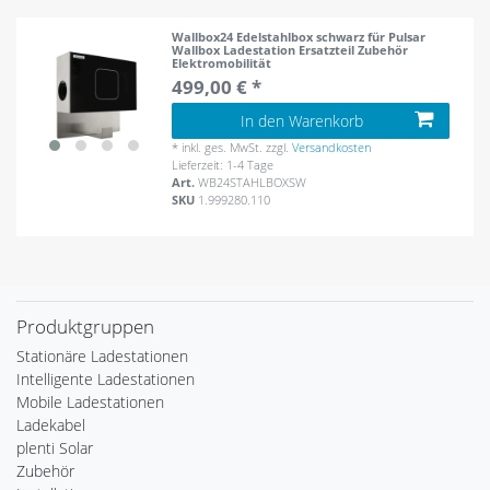
Wallbox24 Edelstahlbox schwarz für Pulsar
Wallbox Ladestation Ersatzteil Zubehör
Elektromobilität
499,00 € *
In den Warenkorb
*
inkl. ges. MwSt.
zzgl.
Versandkosten
Lieferzeit: 1-4 Tage
Art.
WB24STAHLBOXSW
SKU
1.999280.110
Produktgruppen
Stationäre Ladestationen
Intelligente Ladestationen
Mobile Ladestationen
Ladekabel
plenti Solar
Zubehör