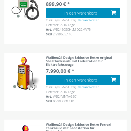
899,90 € *
In den Warenkorb
*
inkl. ges. MwSt.
zzgl.
Versandkosten
Lieferzeit: 8-10 Tage
Art.
WB24ECSCHLMID22KW75
SKU
2.999605.110
Wallbox24 Design Exklusive Retro original
Shell Tanksäule mit Ladestation für
Elektrofahrzeuge
7.990,00 € *
In den Warenkorb
*
inkl. ges. MwSt.
zzgl.
Versandkosten
Lieferzeit: 8-10 Tage
Art.
WB24VINTAGE01
SKU
0.9993800.110
Wallbox24 Design Exklusive Retro Ferrari
Tanksäule mit Ladestation für