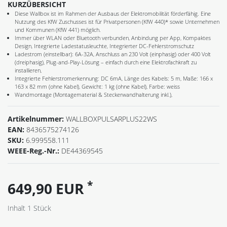
KURZÜBERSICHT
Diese Wallbox ist im Rahmen der Ausbaus der Elektromobilität förderfähig. Eine
Nutzung des KfW Zuschusses ist für Privatpersonen (KfW 440)* sowie Unternehmen
und Kommunen (KfW 441) möglich.
Immer über WLAN oder Bluetooth verbunden, Anbindung per App, Kompaktes
Design, Integrierte Ladestatusleuchte, Integrierter DC-Fehlerstromschutz
Ladestrom (einstellbar): 6A-32A, Anschluss an 230 Volt (einphasig) oder 400 Volt
(dreiphasig), Plug-and-Play-Lösung – einfach durch eine Elektrofachkraft zu
installieren,
Integrierte Fehlerstromerkennung: DC 6mA, Länge des Kabels: 5 m, Maße: 166 x
163 x 82 mm (ohne Kabel), Gewicht: 1 kg (ohne Kabel), Farbe: weiss
Wandmontage (Montagematerial & Steckerwandhalterung inkl.),
Artikelnummer:
WALLBOXPULSARPLUS22WS
EAN:
8436575274126
SKU:
6.999558.111
WEEE-Reg.-Nr.:
DE44369545
*
649,90 EUR
Inhalt
1
Stück