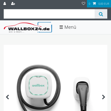
0
0,00 EUR
☰