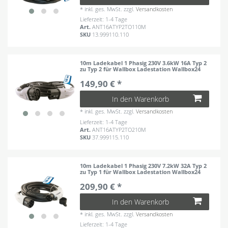
*
inkl. ges. MwSt.
zzgl.
Versandkosten
Lieferzeit: 1-4 Tage
Art.
ANT16ATYP2TO110M
SKU
13.999110.110
10m Ladekabel 1 Phasig 230V 3.6kW 16A Typ 2
zu Typ 2 für Wallbox Ladestation Wallbox24
149,90 € *
In den Warenkorb
*
inkl. ges. MwSt.
zzgl.
Versandkosten
Lieferzeit: 1-4 Tage
Art.
ANT16ATYP2TO210M
SKU
37.999115.110
10m Ladekabel 1 Phasig 230V 7.2kW 32A Typ 2
zu Typ 1 für Wallbox Ladestation Wallbox24
209,90 € *
In den Warenkorb
*
inkl. ges. MwSt.
zzgl.
Versandkosten
Lieferzeit: 1-4 Tage