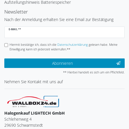
Aufstellungshinweis Batteriespeicher
Newsletter
Nach der Anmeldung erhalten Sie eine Email zur Bestätigung
Newsletter
E-MAIL **
Honig
Hiermit bestätige ich, dass ich die
Daten­schutz­erklärung
gelesen habe. Meine
Einwilligung kann ich jederzeit widerrufen.**
Abonnieren
** Hierbei handelt es sich um ein Pflichtfeld.
Nehmen Sie
Kontakt
mit uns auf
Halogenkauf LIGHTECH GmbH
Schlehenweg 4
29690 Schwarmstedt