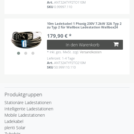
Art.
ANT32ATYP2TO110M
SKU
0.99997.110
10m Ladekabel 1 Phasig 230V 7.2kW 32A Typ 2
zu Typ 2 für Wallbox Ladestation Wallbox24
179,90 € *
In den Warenkorb
*
inkl. ges. MwSt.
zzgl.
Versandkosten
Lieferzeit: 1-4 Tage
Art.
ANT32ATYP2TO210M
SKU
50.999110.110
Produktgruppen
Stationäre Ladestationen
Intelligente Ladestationen
Mobile Ladestationen
Ladekabel
plenti Solar
Zubehör