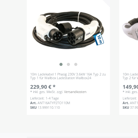
10m Ladekabel 1 Phasig 230V 3.6kW 16A Typ 2 zu
10m Ladek
Typ 1 für Wallbox Ladestation Wallbox24
Typ 2 für
229,90 € *
149,90
*
inkl. ges. MwSt.
zzgl.
Versandkosten
*
inkl. ge
Lieferzeit: 1-4 Tage
Lieferzeit
Art.
ANT16ATYP2TO110M
Art.
ANT
SKU
13.999110.110
SKU
37.9