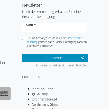
Newsletter
Nach der Anmeldung erhalten Sie eine
Email zur Bestätigung
Newsletter
E-MAIL **
Honig
Hiermit bestätige ich, dass ich die
Daten­schutz­
erklärung
gelesen habe. Meine Einwilligung kann ich
jederzeit widerrufen.**
Abonnieren
cher
** Hierbei handelt es sich um ein Pflichtfeld.
Powered by
Plentino-Shop
gAGaLamp
Drohnenstore24
Cardanlight-Shop