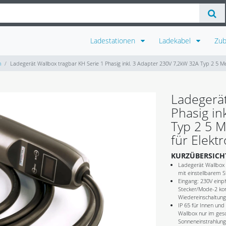
Ladestationen
Ladekabel
Zu
n
Ladegerät Wallbox tragbar KH Serie 1 Phasig inkl. 3 Adapter 230V 7,2kW 32A Typ 2 5 Me
Ladegerät
Phasig in
Typ 2 5 M
für Elekt
KURZÜBERSICH
Ladegerät Wallbox 
mit einstellbarem S
Eingang: 230V einp
Stecker/Mode-2 kon
Wiedereinschaltung
IP 65 für Innen und
Wallbox nur im ges
Sonneneinstrahlung