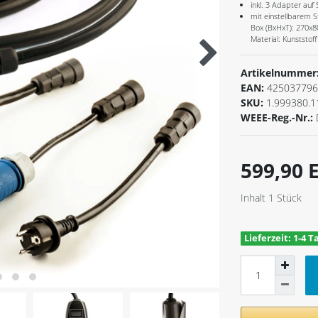
inkl. 3 Adapter auf
mit einstellbarem 
Box (BxHxT): 270x8
Material: Kunststoff
Artikelnummer
EAN:
425037796
SKU:
1.999380.1
WEEE-Reg.-Nr.:
599,90
Inhalt
1
Stück
Lieferzeit: 1-4 T