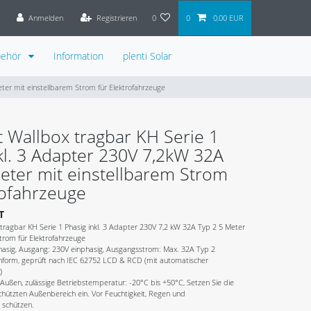
Anmelden
Registrieren
0
0
0,00 EUR
behör
Information
plenti Solar
ter mit einstellbarem Strom für Elektrofahrzeuge
 Wallbox tragbar KH Serie 1
kl. 3 Adapter 230V 7,2kW 32A
eter mit einstellbarem Strom
rofahrzeuge
T
tragbar KH Serie 1 Phasig inkl. 3 Adapter 230V 7,2 kW 32A Typ 2 5 Meter
trom für Elektrofahrzeuge
hasig, Ausgang: 230V einphasig, Ausgangsstrom: Max. 32A Typ 2
form, geprüft nach IEC 62752 LCD & RCD (mit automatischer
)
 Außen, zulässige Betriebstemperatur: -20°C bis +50°C, Setzen Sie die
chützten Außenbereich ein. Vor Feuchtigkeit, Regen und
 schützen.