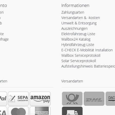
onto
Informationen
ren
Zahlungsarten
n
Versandarten & -kosten
b
Umwelt & Entsorgung
Auszeichnungen
ste
Elektrofahrzeug-Liste
nfrage
Wallbox24 Katalog
Hybridfahrzeug-Liste
E-CHECK E-Mobilität Installation
Wallbox Serviceprotokoll
Solar Serviceprotokoll
Aufstellungshinweis Batteriespei
arten
Versandarten