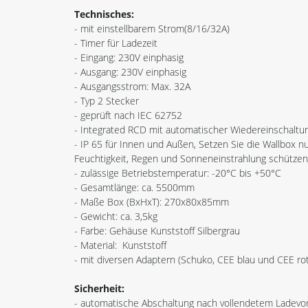
Technisches:
- mit einstellbarem Strom(8/16/32A)
- Timer für Ladezeit
- Eingang: 230V einphasig
- Ausgang: 230V einphasig
- Ausgangsstrom: Max. 32A
- Typ 2 Stecker
- geprüft nach IEC 62752
- Integrated RCD mit automatischer Wiedereinschaltu
- IP 65 für Innen und Außen, Setzen Sie die Wallbox n
Feuchtigkeit, Regen und Sonneneinstrahlung schützen
- zulässige Betriebstemperatur: -20°C bis +50°C
- Gesamtlänge: ca. 5500mm
- Maße Box (BxHxT): 270x80x85mm
- Gewicht: ca. 3,5kg
- Farbe: Gehäuse Kunststoff Silbergrau
- Material: Kunststoff
- mit diversen Adaptern (Schuko, CEE blau und CEE rot
Sicherheit:
- automatische Abschaltung nach vollendetem Ladevo