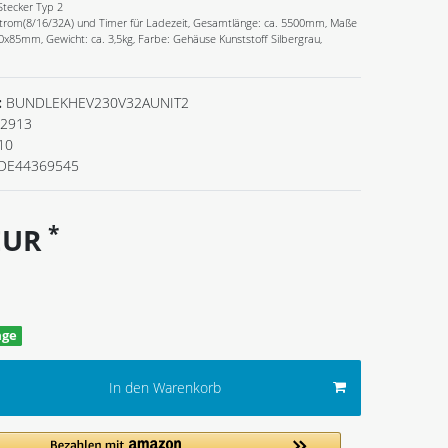
 Stecker Typ 2
Strom(8/16/32A) und Timer für Ladezeit, Gesamtlänge: ca. 5500mm, Maße
0x85mm, Gewicht: ca. 3,5kg, Farbe: Gehäuse Kunststoff Silbergrau,
:
BUNDLEKHEV230V32AUNIT2
2913
10
DE44369545
*
 EUR
age
In den Warenkorb