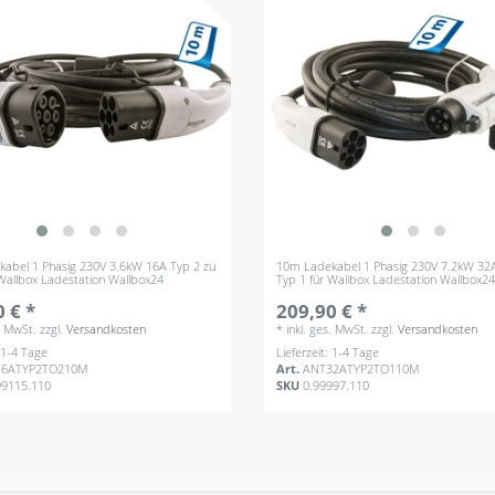
abel 1 Phasig 230V 3.6kW 16A Typ 2 zu
10m Ladekabel 1 Phasig 230V 7.2kW 32A
 Wallbox Ladestation Wallbox24
Typ 1 für Wallbox Ladestation Wallbox2
 € *
209,90 € *
s. MwSt.
zzgl.
Versandkosten
*
inkl. ges. MwSt.
zzgl.
Versandkosten
: 1-4 Tage
Lieferzeit: 1-4 Tage
16ATYP2TO210M
Art.
ANT32ATYP2TO110M
99115.110
SKU
0.99997.110