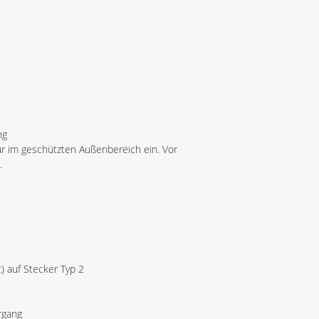
ng
ur im geschützten Außenbereich ein. Vor
.
) auf Stecker Typ 2
rgang