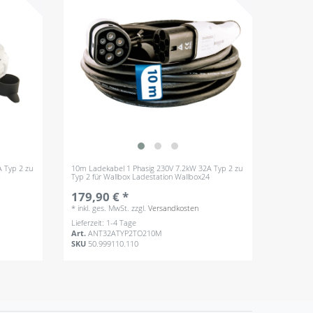
 Typ 2 zu
10m Ladekabel 1 Phasig 230V 7.2kW 32A Typ 2 zu
4
Typ 2 für Wallbox Ladestation Wallbox24
179,90 € *
*
inkl. ges. MwSt.
zzgl.
Versandkosten
Lieferzeit: 1-4 Tage
Art.
ANT32ATYP2TO210M
SKU
50.999110.110