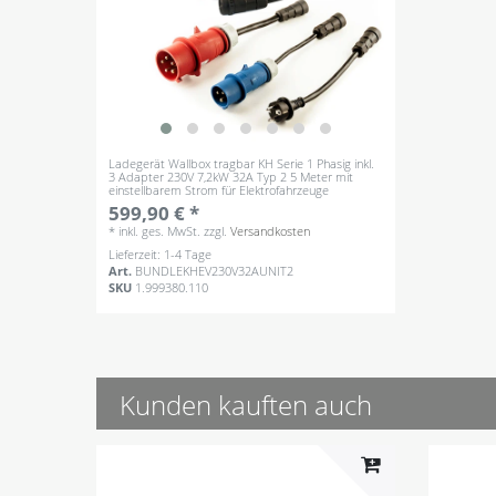
Ladegerät Wallbox tragbar KH Serie 1 Phasig inkl.
3 Adapter 230V 7,2kW 32A Typ 2 5 Meter mit
einstellbarem Strom für Elektrofahrzeuge
599,90 € *
*
inkl. ges. MwSt.
zzgl.
Versandkosten
Lieferzeit: 1-4 Tage
Art.
BUNDLEKHEV230V32AUNIT2
SKU
1.999380.110
Kunden kauften auch