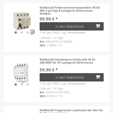
Wallbox24 Fehlerstromschutzschalter RCCB
40A 4-pol.Typ B Ladegerät Elektroauto
Wallbox
99,90 € *
In den Warenkorb
*
inkl. ges. MwSt.
zzgl.
Versandkosten
Lieferzeit: 1-4 Tage
Art.
WB24FISCHUTZB40A
SKU
-1.99965.110
Wallbox24 Installations Schütz 63A 4S AC
230/400V für EV-Ladegerät Elektroauto
59,90 € *
In den Warenkorb
*
inkl. ges. MwSt.
zzgl.
Versandkosten
Lieferzeit: 1-4 Tage
Art.
WB24SCHUETZ63A
SKU
40.99912.110
Wallbox24 Tragetasche Ladekabel bis 10m für