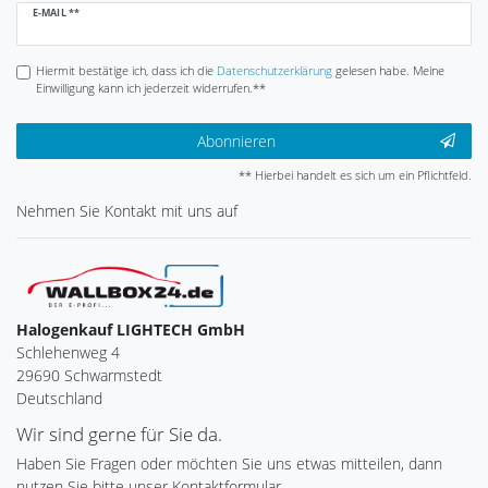
Newsletter
E-MAIL **
Honig
Hiermit bestätige ich, dass ich die
Daten­schutz­erklärung
gelesen habe. Meine
Einwilligung kann ich jederzeit widerrufen.**
Abonnieren
** Hierbei handelt es sich um ein Pflichtfeld.
Nehmen Sie
Kontakt
mit uns auf
Halogenkauf LIGHTECH GmbH
Schlehenweg 4
29690 Schwarmstedt
Deutschland
Wir sind gerne für Sie da.
Haben Sie Fragen oder möchten Sie uns etwas mitteilen, dann
nutzen Sie bitte unser Kontaktformular.