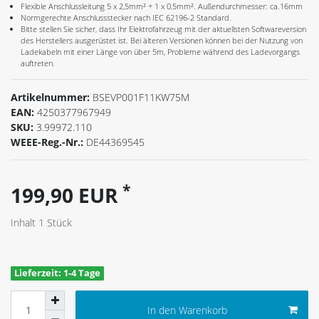
Flexible Anschlussleitung 5 x 2,5mm² + 1 x 0,5mm². Außendurchmesser: ca.16mm
Normgerechte Anschlussstecker nach IEC 62196-2 Standard.
Bitte stellen Sie sicher, dass Ihr Elektrofahrzeug mit der aktuellsten Softwareversion
des Herstellers ausgerüstet ist. Bei älteren Versionen können bei der Nutzung von
Ladekabeln mit einer Länge von über 5m, Probleme während des Ladevorgangs
auftreten.
Artikelnummer:
BSEVP001F11KW75M
EAN:
4250377967949
SKU:
3.99972.110
WEEE-Reg.-Nr.:
DE44369545
*
199,90 EUR
Inhalt
1
Stück
Lieferzeit: 1-4 Tage
In den Warenkorb