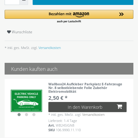
Wunschliste
* inkl. ges. MwSt. zzgl.
Versandkosten
Kunden kauften auch
Wallbox24 Aufkleber Parkplatz E-Fahrzeuge
Nr. 8 selbstklebende Folie Zubehör
Elektromobilität
2,50 € *
In den Warenkorb
*
inkl. ges. MwSt.
zzgl.
Versandkosten
Lieferzeit: 1-4 Tage
Art.
WB24SIGN8
SKU
106.9990.11.110