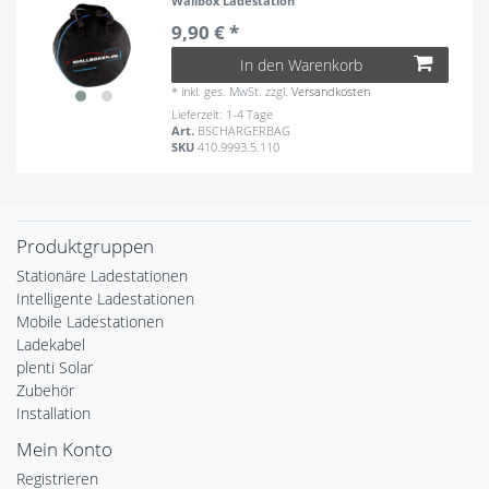
Wallbox Ladestation
9,90 € *
In den Warenkorb
*
inkl. ges. MwSt.
zzgl.
Versandkosten
Lieferzeit: 1-4 Tage
Art.
BSCHARGERBAG
SKU
410.9993.5.110
Produktgruppen
Stationäre Ladestationen
Intelligente Ladestationen
Mobile Ladestationen
Ladekabel
plenti Solar
Zubehör
Installation
Mein Konto
Registrieren