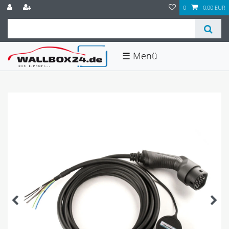
0
0,00 EUR
☰