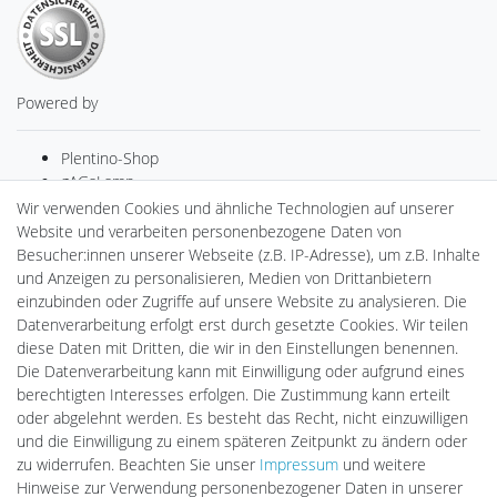
Powered by
Plentino-Shop
gAGaLamp
Drohnenstore24
Wir verwenden Cookies und ähnliche Technologien auf unserer
Cardanlight-Shop
Website und verarbeiten personenbezogene Daten von
Batteriespeicher
Besucher:innen unserer Webseite (z.B. IP-Adresse), um z.B. Inhalte
PlentiSolar
und Anzeigen zu personalisieren, Medien von Drittanbietern
Gebrauchtlicht
einzubinden oder Zugriffe auf unsere Website zu analysieren. Die
Ledkauf
Datenverarbeitung erfolgt erst durch gesetzte Cookies. Wir teilen
DEYESOLAR
diese Daten mit Dritten, die wir in den Einstellungen benennen.
Lightech Connect
Die Datenverarbeitung kann mit Einwilligung oder aufgrund eines
CardanLight Europe
berechtigten Interesses erfolgen. Die Zustimmung kann erteilt
FORTIMO LEDs
oder abgelehnt werden. Es besteht das Recht, nicht einzuwilligen
LED-RETROSHOP
und die Einwilligung zu einem späteren Zeitpunkt zu ändern oder
MeinUSB
zu widerrufen. Beachten Sie unser
Impressum
und weitere
Hinweise zur Verwendung personenbezogener Daten in unserer