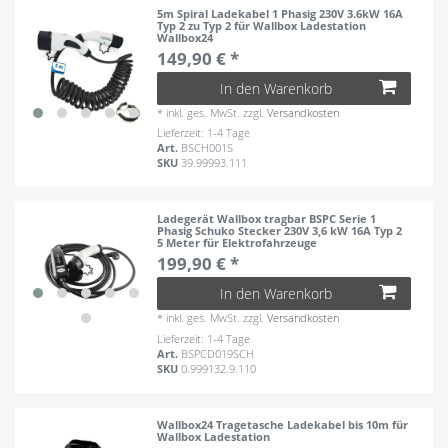
5m Spiral Ladekabel 1 Phasig 230V 3.6kW 16A
Typ 2 zu Typ 2 für Wallbox Ladestation
Wallbox24
149,90 € *
In den Warenkorb
*
inkl. ges. MwSt.
zzgl.
Versandkosten
Lieferzeit: 1-4 Tage
Art.
BSCH001S
SKU
39.99993.111
Ladegerät Wallbox tragbar BSPC Serie 1
Phasig Schuko Stecker 230V 3,6 kW 16A Typ 2
5 Meter für Elektrofahrzeuge
199,90 € *
In den Warenkorb
*
inkl. ges. MwSt.
zzgl.
Versandkosten
Lieferzeit: 1-4 Tage
Art.
BSPCD019SCH
SKU
0.999132.9.110
Wallbox24 Tragetasche Ladekabel bis 10m für
Wallbox Ladestation