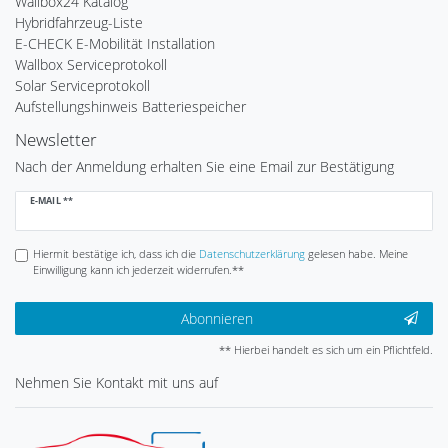
Wallbox24 Katalog
Hybridfahrzeug-Liste
E-CHECK E-Mobilität Installation
Wallbox Serviceprotokoll
Solar Serviceprotokoll
Aufstellungshinweis Batteriespeicher
Newsletter
Nach der Anmeldung erhalten Sie eine Email zur Bestätigung
Newsletter
E-MAIL **
Honig
Hiermit bestätige ich, dass ich die
Daten­schutz­erklärung
gelesen habe. Meine
Einwilligung kann ich jederzeit widerrufen.**
Abonnieren
** Hierbei handelt es sich um ein Pflichtfeld.
Nehmen Sie
Kontakt
mit uns auf