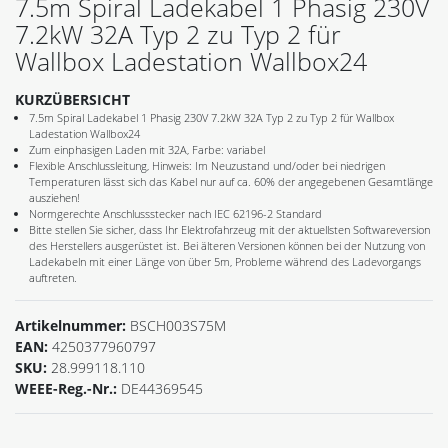
7.5m Spiral Ladekabel 1 Phasig 230V
7.2kW 32A Typ 2 zu Typ 2 für
Wallbox Ladestation Wallbox24
KURZÜBERSICHT
7.5m Spiral Ladekabel 1 Phasig 230V 7.2kW 32A Typ 2 zu Typ 2 für Wallbox
Ladestation Wallbox24
Zum einphasigen Laden mit 32A, Farbe: variabel
Flexible Anschlussleitung, Hinweis: Im Neuzustand und/oder bei niedrigen
Temperaturen lässt sich das Kabel nur auf ca. 60% der angegebenen Gesamtlänge
ausziehen!
Normgerechte Anschlussstecker nach IEC 62196-2 Standard
Bitte stellen Sie sicher, dass Ihr Elektrofahrzeug mit der aktuellsten Softwareversion
des Herstellers ausgerüstet ist. Bei älteren Versionen können bei der Nutzung von
Ladekabeln mit einer Länge von über 5m, Probleme während des Ladevorgangs
auftreten.
Artikelnummer:
BSCH003S75M
EAN:
4250377960797
SKU:
28.999118.110
WEEE-Reg.-Nr.:
DE44369545