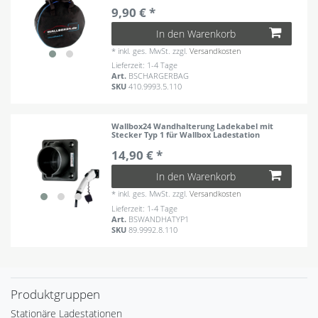
9,90 € *
In den Warenkorb
*
inkl. ges. MwSt.
zzgl.
Versandkosten
Lieferzeit: 1-4 Tage
Art.
BSCHARGERBAG
SKU
410.9993.5.110
Wallbox24 Wandhalterung Ladekabel mit
Stecker Typ 1 für Wallbox Ladestation
14,90 € *
In den Warenkorb
*
inkl. ges. MwSt.
zzgl.
Versandkosten
Lieferzeit: 1-4 Tage
Art.
BSWANDHATYP1
SKU
89.9992.8.110
Produktgruppen
Stationäre Ladestationen