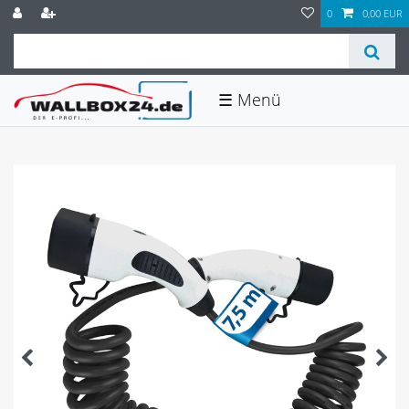
0
0,00 EUR
☰