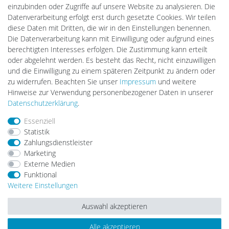
Gebrauchtlicht
einzubinden oder Zugriffe auf unsere Website zu analysieren. Die
Ledkauf
Datenverarbeitung erfolgt erst durch gesetzte Cookies. Wir teilen
DEYESOLAR
diese Daten mit Dritten, die wir in den Einstellungen benennen.
Lightech Connect
Die Datenverarbeitung kann mit Einwilligung oder aufgrund eines
CardanLight Europe
berechtigten Interesses erfolgen. Die Zustimmung kann erteilt
FORTIMO LEDs
oder abgelehnt werden. Es besteht das Recht, nicht einzuwilligen
LED-RETROSHOP
und die Einwilligung zu einem späteren Zeitpunkt zu ändern oder
MeinUSB
zu widerrufen. Beachten Sie unser
Impressum
und weitere
Hinweise zur Verwendung personenbezogener Daten in unserer
Daten­schutz­erklärung
.
Impressum
Daten­schutz­erklärung
AGB
Essenziell
Statistik
Zahlungsdienstleister
Barrierefreiheitserklärung
Widerrufs­recht
Marketing
Externe Medien
Funktional
Kontakt
Vertrag widerrufen
Weitere Einstellungen
Auswahl akzeptieren
Alle akzeptieren