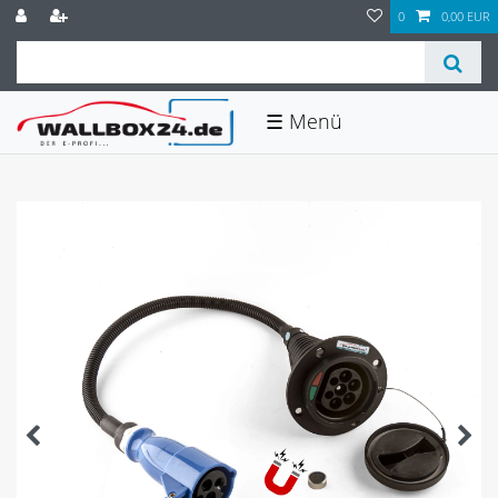
0
0,00 EUR
☰