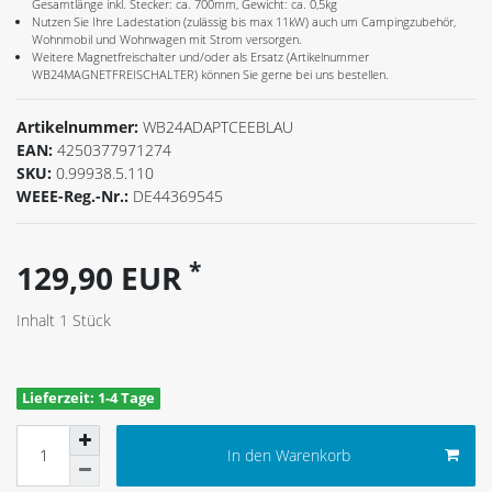
Gesamtlänge inkl. Stecker: ca. 700mm, Gewicht: ca. 0,5kg
Nutzen Sie Ihre Ladestation (zulässig bis max 11kW) auch um Campingzubehör,
Wohnmobil und Wohnwagen mit Strom versorgen.
Weitere Magnetfreischalter und/oder als Ersatz (Artikelnummer
WB24MAGNETFREISCHALTER) können Sie gerne bei uns bestellen.
Artikelnummer:
WB24ADAPTCEEBLAU
EAN:
4250377971274
SKU:
0.99938.5.110
WEEE-Reg.-Nr.:
DE44369545
*
129,90 EUR
Inhalt
1
Stück
Lieferzeit: 1-4 Tage
In den Warenkorb