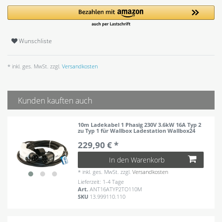
Wunschliste
* inkl. ges. MwSt. zzgl.
Versandkosten
Kunden kauften auch
10m Ladekabel 1 Phasig 230V 3.6kW 16A Typ 2
zu Typ 1 für Wallbox Ladestation Wallbox24
229,90 € *
In den Warenkorb
*
inkl. ges. MwSt.
zzgl.
Versandkosten
Lieferzeit: 1-4 Tage
Art.
ANT16ATYP2TO110M
SKU
13.999110.110