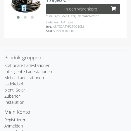
179,90 € *
In den Warenkorb
*
inkl. ges. MwSt.
zzgl.
Versandkosten
Lieferzeit: 1-4 Tage
Art.
ANT32ATYP2TO210M
SKU
50.999110.110
Produktgruppen
Stationäre Ladestationen
Intelligente Ladestationen
Mobile Ladestationen
Ladekabel
plenti Solar
Zubehör
Installation
Mein Konto
Registrieren
Anmelden