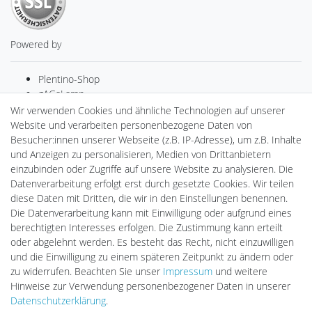
Powered by
Plentino-Shop
gAGaLamp
Drohnenstore24
Wir verwenden Cookies und ähnliche Technologien auf unserer
Cardanlight-Shop
Website und verarbeiten personenbezogene Daten von
Batteriespeicher
Besucher:innen unserer Webseite (z.B. IP-Adresse), um z.B. Inhalte
PlentiSolar
und Anzeigen zu personalisieren, Medien von Drittanbietern
Gebrauchtlicht
einzubinden oder Zugriffe auf unsere Website zu analysieren. Die
Ledkauf
Datenverarbeitung erfolgt erst durch gesetzte Cookies. Wir teilen
DEYESOLAR
diese Daten mit Dritten, die wir in den Einstellungen benennen.
Lightech Connect
Die Datenverarbeitung kann mit Einwilligung oder aufgrund eines
CardanLight Europe
berechtigten Interesses erfolgen. Die Zustimmung kann erteilt
FORTIMO LEDs
oder abgelehnt werden. Es besteht das Recht, nicht einzuwilligen
LED-RETROSHOP
und die Einwilligung zu einem späteren Zeitpunkt zu ändern oder
MeinUSB
zu widerrufen. Beachten Sie unser
Impressum
und weitere
Hinweise zur Verwendung personenbezogener Daten in unserer
Daten­schutz­erklärung
.