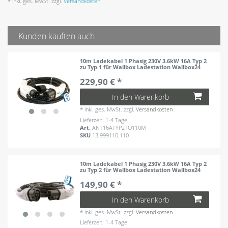
* inkl. ges. MwSt. zzgl.
Versandkosten
Kunden kauften auch
10m Ladekabel 1 Phasig 230V 3.6kW 16A Typ 2
zu Typ 1 für Wallbox Ladestation Wallbox24
229,90 € *
In den Warenkorb
*
inkl. ges. MwSt.
zzgl.
Versandkosten
Lieferzeit: 1-4 Tage
Art.
ANT16ATYP2TO110M
SKU
13.999110.110
10m Ladekabel 1 Phasig 230V 3.6kW 16A Typ 2
zu Typ 2 für Wallbox Ladestation Wallbox24
149,90 € *
In den Warenkorb
*
inkl. ges. MwSt.
zzgl.
Versandkosten
Lieferzeit: 1-4 Tage