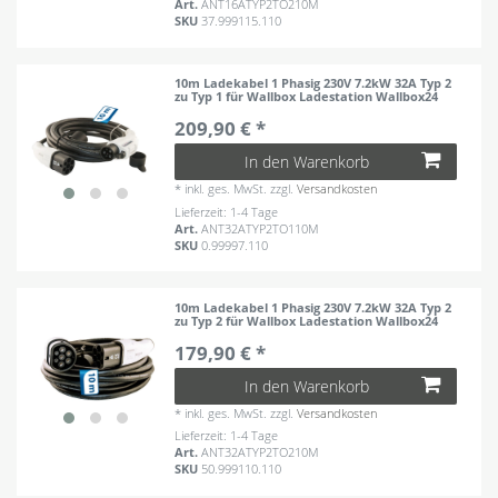
Art.
ANT16ATYP2TO210M
SKU
37.999115.110
10m Ladekabel 1 Phasig 230V 7.2kW 32A Typ 2
zu Typ 1 für Wallbox Ladestation Wallbox24
209,90 € *
In den Warenkorb
*
inkl. ges. MwSt.
zzgl.
Versandkosten
Lieferzeit: 1-4 Tage
Art.
ANT32ATYP2TO110M
SKU
0.99997.110
10m Ladekabel 1 Phasig 230V 7.2kW 32A Typ 2
zu Typ 2 für Wallbox Ladestation Wallbox24
179,90 € *
In den Warenkorb
*
inkl. ges. MwSt.
zzgl.
Versandkosten
Lieferzeit: 1-4 Tage
Art.
ANT32ATYP2TO210M
SKU
50.999110.110