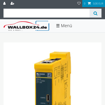
0
0,00 EUR
☰