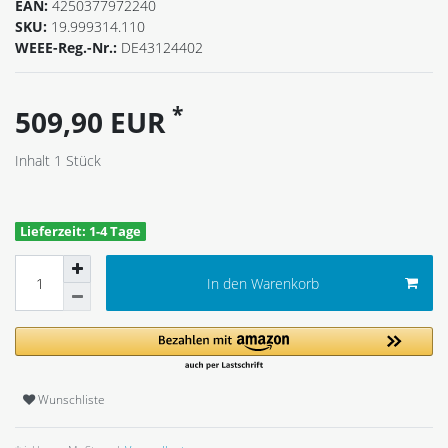
EAN:
4250377972240
SKU:
19.999314.110
WEEE-Reg.-Nr.:
DE43124402
*
509,90 EUR
Inhalt
1
Stück
Lieferzeit: 1-4 Tage
In den Warenkorb
Wunschliste