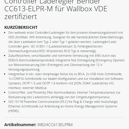
Controller Laderegler Bender
CC613-ELPR-M für Wallbox VDE
zertifiziert
KURZÜBERSICHT
Der weltweit erste Controller/Laderegler für den privaten Anwendungsbereich mit
VDE-Zertifikat. WiFi Anbindung. Geeignet für alle handelsüblichen Elektrofahrzeuge,
die über Ladekabel vom Typ 2 oder Typ 1 geladen werden. Laderegler/Lade
Controller gem. IEC 61851-1 (Ladebetriebsart 3), Fehlergleichstrom-
Überwachungsmodul RDC-M (externes RCD Typ A notwendig),
Zukunftssichere, verschlüsselte und normierte Vernetzung mit EMS durch das
EEBUS-Kommunikationsprotokoll, Integrierte Not-Entriegelung (Emergency Opener)
zur Motoransteuerung (Ver-/Entriegeln) und Überwachung der 12 V
Versorgungsspannung,
Integrierbar in ein- oder dreiphasige Netze bis zu 80 A, 2x USB-Host-Schnittstelle,
1x CONFIG-Schnittstelle zur lokalen Konfiguration und zur Installation von Software-
Updates, OCPP 1.5 und OCPP 1.6 konform mit JSON, SOAP, zusätzliches I/O,
Interface: externer Modbus
Control Pilot- und Proximity Pilot-Kommunikation, Interner Temperatursensor zur
Reduzierung des Ladestroms abhängig von der Umgebungstemperatur,
ISO 15118 Powerline Communication (PLC) für Plug & Charge oder Autocharge,
Ethernet-Schnittstelle zur Anbindung an Home-Energy-Management-Systeme
(HEMS),
Artikelnummer:
WB24CC613ELPRM