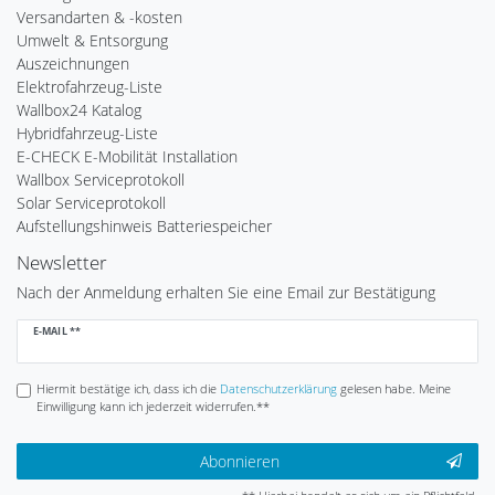
Versandarten & -kosten
Umwelt & Entsorgung
Auszeichnungen
Elektrofahrzeug-Liste
Wallbox24 Katalog
Hybridfahrzeug-Liste
E-CHECK E-Mobilität Installation
Wallbox Serviceprotokoll
Solar Serviceprotokoll
Aufstellungshinweis Batteriespeicher
Newsletter
Nach der Anmeldung erhalten Sie eine Email zur Bestätigung
Newsletter
E-MAIL **
Honig
Hiermit bestätige ich, dass ich die
Daten­schutz­erklärung
gelesen habe. Meine
Einwilligung kann ich jederzeit widerrufen.**
Abonnieren