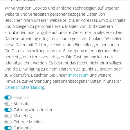
gAGaLamp
Drohnenstore24
Wir verwenden Cookies und ähnliche Technologien auf unserer
Cardanlight-Shop
Website und verarbeiten personenbezogene Daten von
Batteriespeicher
Besucher:innen unserer Webseite (z.B. IP-Adresse), um z.B. Inhalte
PlentiSolar
und Anzeigen zu personalisieren, Medien von Drittanbietern
Gebrauchtlicht
einzubinden oder Zugriffe auf unsere Website zu analysieren. Die
Ledkauf
Datenverarbeitung erfolgt erst durch gesetzte Cookies. Wir teilen
DEYESOLAR
diese Daten mit Dritten, die wir in den Einstellungen benennen.
Lightech Connect
Die Datenverarbeitung kann mit Einwilligung oder aufgrund eines
CardanLight Europe
berechtigten Interesses erfolgen. Die Zustimmung kann erteilt
FORTIMO LEDs
oder abgelehnt werden. Es besteht das Recht, nicht einzuwilligen
LED-RETROSHOP
und die Einwilligung zu einem späteren Zeitpunkt zu ändern oder
MeinUSB
zu widerrufen. Beachten Sie unser
Impressum
und weitere
Hinweise zur Verwendung personenbezogener Daten in unserer
Daten­schutz­erklärung
.
Impressum
Daten­schutz­erklärung
AGB
Essenziell
Statistik
Zahlungsdienstleister
Barrierefreiheitserklärung
Widerrufs­recht
Marketing
Externe Medien
Funktional