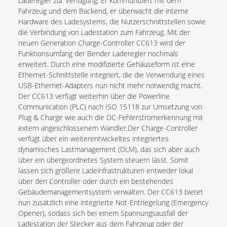
Laderegler zur Verfügung. Er kommuniziert mit dem
Fahrzeug und dem Backend, er überwacht die interne
Hardware des Ladesystems, die Nutzerschnittstellen sowie
die Verbindung von Ladestation zum Fahrzeug. Mit der
neuen Generation Charge-Controller CC613 wird der
Funktionsumfang der Bender Laderegler nochmals
erweitert. Durch eine modifizierte Gehäuseform ist eine
Ethernet-Schnittstelle integriert, die die Verwendung eines
USB-Ethernet-Adapters nun nicht mehr notwendig macht.
Der CC613 verfügt weiterhin über die Powerline
Communication (PLC) nach ISO 15118 zur Umsetzung von
Plug & Charge wie auch die DC-Fehlerstromerkennung mit
extern angeschlossenem Wandler.Der Charge-Controller
verfügt über ein weiterentwickeltes integriertes
dynamisches Lastmanagement (DLM), das sich aber auch
über ein übergeordnetes System steuern lässt. Somit
lassen sich größere Ladeinfrastrukturen entweder lokal
über den Controller oder durch ein bestehendes
Gebäudemanagementsystem verwalten. Der CC613 bietet
nun zusätzlich eine integrierte Not-Entriegelung (Emergency
Opener), sodass sich bei einem Spannungsausfall der
Ladestation der Stecker aus dem Fahrzeug oder der