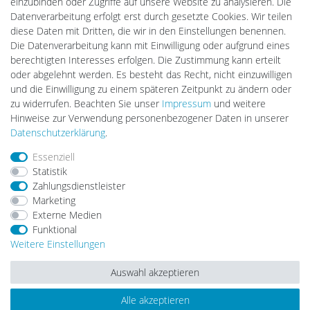
einzubinden oder Zugriffe auf unsere Website zu analysieren. Die
Ledkauf
Datenverarbeitung erfolgt erst durch gesetzte Cookies. Wir teilen
DEYESOLAR
diese Daten mit Dritten, die wir in den Einstellungen benennen.
Lightech Connect
Die Datenverarbeitung kann mit Einwilligung oder aufgrund eines
CardanLight Europe
berechtigten Interesses erfolgen. Die Zustimmung kann erteilt
FORTIMO LEDs
oder abgelehnt werden. Es besteht das Recht, nicht einzuwilligen
LED-RETROSHOP
und die Einwilligung zu einem späteren Zeitpunkt zu ändern oder
MeinUSB
zu widerrufen. Beachten Sie unser
Impressum
und weitere
Hinweise zur Verwendung personenbezogener Daten in unserer
Daten­schutz­erklärung
.
Impressum
Daten­schutz­erklärung
AGB
Essenziell
Statistik
Zahlungsdienstleister
Barrierefreiheitserklärung
Widerrufs­recht
Marketing
Externe Medien
Funktional
Kontakt
Vertrag widerrufen
Weitere Einstellungen
Auswahl akzeptieren
Alle akzeptieren
© Copyright 2026 | Alle Rechte vorbehalten.