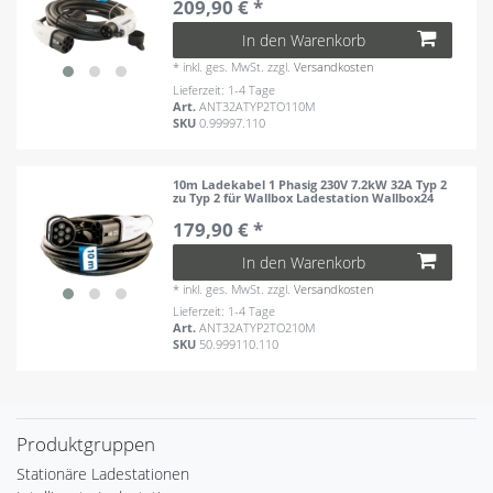
209,90 € *
In den Warenkorb
*
inkl. ges. MwSt.
zzgl.
Versandkosten
Lieferzeit: 1-4 Tage
Art.
ANT32ATYP2TO110M
SKU
0.99997.110
10m Ladekabel 1 Phasig 230V 7.2kW 32A Typ 2
zu Typ 2 für Wallbox Ladestation Wallbox24
179,90 € *
In den Warenkorb
*
inkl. ges. MwSt.
zzgl.
Versandkosten
Lieferzeit: 1-4 Tage
Art.
ANT32ATYP2TO210M
SKU
50.999110.110
Produktgruppen
Stationäre Ladestationen