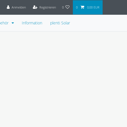
Anmelden
Registrieren
0
0
0,00 EUR
behör
Information
plenti Solar