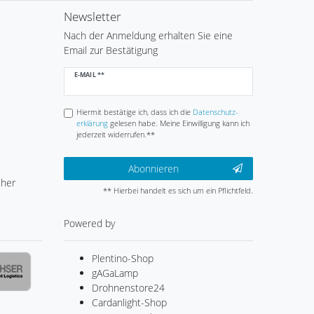
Newsletter
Nach der Anmeldung erhalten Sie eine
Email zur Bestätigung
Newsletter
E-MAIL **
Honig
Hiermit bestätige ich, dass ich die
Daten­schutz­
erklärung
gelesen habe. Meine Einwilligung kann ich
jederzeit widerrufen.**
Abonnieren
cher
** Hierbei handelt es sich um ein Pflichtfeld.
Powered by
Plentino-Shop
gAGaLamp
Drohnenstore24
Cardanlight-Shop