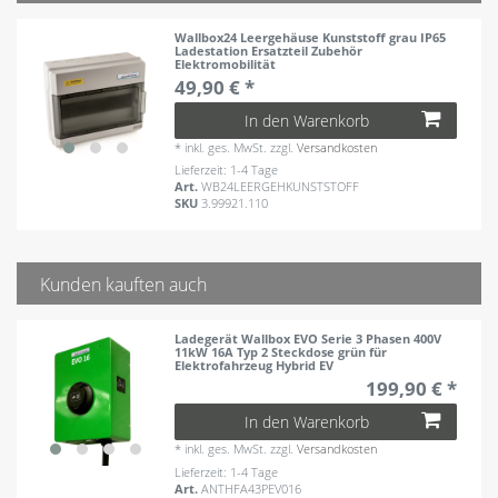
Wallbox24 Leergehäuse Kunststoff grau IP65
Ladestation Ersatzteil Zubehör
Elektromobilität
49,90 € *
In den Warenkorb
*
inkl. ges. MwSt.
zzgl.
Versandkosten
Lieferzeit: 1-4 Tage
Art.
WB24LEERGEHKUNSTSTOFF
SKU
3.99921.110
Kunden kauften auch
Ladegerät Wallbox EVO Serie 3 Phasen 400V
11kW 16A Typ 2 Steckdose grün für
Elektrofahrzeug Hybrid EV
199,90 € *
In den Warenkorb
*
inkl. ges. MwSt.
zzgl.
Versandkosten
Lieferzeit: 1-4 Tage
Art.
ANTHFA43PEV016