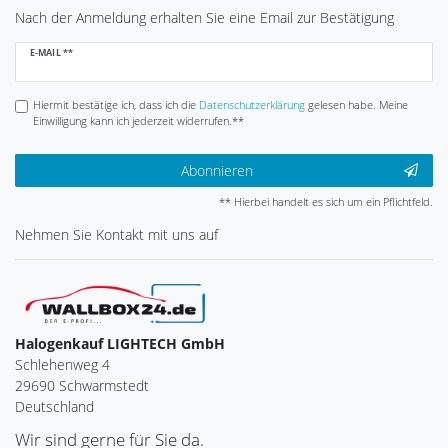
Nach der Anmeldung erhalten Sie eine Email zur Bestätigung
Newsletter
E-MAIL **
Honig
Hiermit bestätige ich, dass ich die
Daten­schutz­erklärung
gelesen habe. Meine
Einwilligung kann ich jederzeit widerrufen.**
Abonnieren
** Hierbei handelt es sich um ein Pflichtfeld.
Nehmen Sie
Kontakt
mit uns auf
Halogenkauf LIGHTECH GmbH
Schlehenweg 4
29690 Schwarmstedt
Deutschland
Wir sind gerne für Sie da.