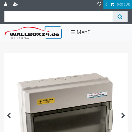
0
0,00 EUR
☰