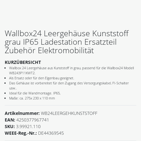
Wallbox24 Leergehäuse Kunststoff
grau IP65 Ladestation Ersatzteil
Zubehör Elektromobilität
KURZÜBERSICHT
Wallbox 24 Leergehäuse aus Kunststoff in grau, passend für die Wallbox24 Modell
WB243P11KWT2.
Als Ersatz oder für den Eigenbau geeignet.
Das Gehäuse ist vorbereitet für den Zugang des Versorgungskabel, FI-Schalter
usw..
Ideal für die Wandmontage. IP65,
Maße: ca. 275x 230 x 110 mm
Artikelnummer:
WB24LEERGEHKUNSTSTOFF
EAN:
4250377967741
SKU:
3.99921.110
WEEE-Reg.-Nr.:
DE44369545