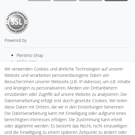
Powered by
Plentino-Shop
gAGaLamp
Drohnenstore24
Wir verwenden Cookies und ähnliche Technologien auf unserer
Cardanlight-Shop
Website und verarbeiten personenbezogene Daten von
Batteriespeicher
Besucher:innen unserer Webseite (z.B. IP-Adresse), um z.B. Inhalte
PlentiSolar
und Anzeigen zu personalisieren, Medien von Drittanbietern
Gebrauchtlicht
einzubinden oder Zugriffe auf unsere Website zu analysieren. Die
Ledkauf
Datenverarbeitung erfolgt erst durch gesetzte Cookies. Wir teilen
DEYESOLAR
diese Daten mit Dritten, die wir in den Einstellungen benennen.
Lightech Connect
Die Datenverarbeitung kann mit Einwilligung oder aufgrund eines
CardanLight Europe
berechtigten Interesses erfolgen. Die Zustimmung kann erteilt
FORTIMO LEDs
oder abgelehnt werden. Es besteht das Recht, nicht einzuwilligen
LED-RETROSHOP
und die Einwilligung zu einem späteren Zeitpunkt zu ändern oder