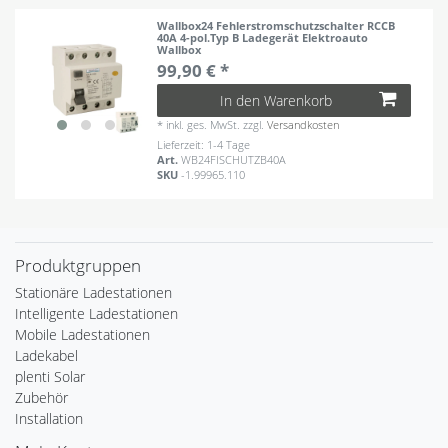
Wallbox24 Fehlerstromschutzschalter RCCB
40A 4-pol.Typ B Ladegerät Elektroauto
Wallbox
99,90 € *
In den Warenkorb
*
inkl. ges. MwSt.
zzgl.
Versandkosten
Lieferzeit: 1-4 Tage
Art.
WB24FISCHUTZB40A
SKU
-1.99965.110
Produktgruppen
Stationäre Ladestationen
Intelligente Ladestationen
Mobile Ladestationen
Ladekabel
plenti Solar
Zubehör
Installation