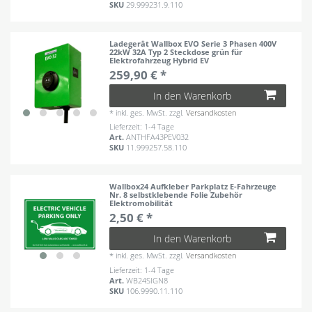
SKU
29.999231.9.110
Ladegerät Wallbox EVO Serie 3 Phasen 400V
22kW 32A Typ 2 Steckdose grün für
Elektrofahrzeug Hybrid EV
259,90 € *
In den Warenkorb
*
inkl. ges. MwSt.
zzgl.
Versandkosten
Lieferzeit: 1-4 Tage
Art.
ANTHFA43PEV032
SKU
11.999257.58.110
Wallbox24 Aufkleber Parkplatz E-Fahrzeuge
Nr. 8 selbstklebende Folie Zubehör
Elektromobilität
2,50 € *
In den Warenkorb
*
inkl. ges. MwSt.
zzgl.
Versandkosten
Lieferzeit: 1-4 Tage
Art.
WB24SIGN8
SKU
106.9990.11.110