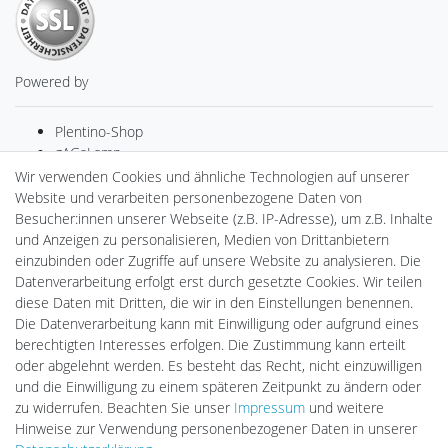
Powered by
Plentino-Shop
gAGaLamp
Drohnenstore24
Wir verwenden Cookies und ähnliche Technologien auf unserer
Cardanlight-Shop
Website und verarbeiten personenbezogene Daten von
Batteriespeicher
Besucher:innen unserer Webseite (z.B. IP-Adresse), um z.B. Inhalte
PlentiSolar
und Anzeigen zu personalisieren, Medien von Drittanbietern
Gebrauchtlicht
einzubinden oder Zugriffe auf unsere Website zu analysieren. Die
Ledkauf
Datenverarbeitung erfolgt erst durch gesetzte Cookies. Wir teilen
DEYESOLAR
diese Daten mit Dritten, die wir in den Einstellungen benennen.
Lightech Connect
Die Datenverarbeitung kann mit Einwilligung oder aufgrund eines
CardanLight Europe
berechtigten Interesses erfolgen. Die Zustimmung kann erteilt
FORTIMO LEDs
oder abgelehnt werden. Es besteht das Recht, nicht einzuwilligen
LED-RETROSHOP
und die Einwilligung zu einem späteren Zeitpunkt zu ändern oder
MeinUSB
zu widerrufen. Beachten Sie unser
Impressum
und weitere
Hinweise zur Verwendung personenbezogener Daten in unserer