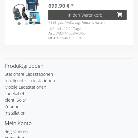
699,90 € *
In den Warenkorb
*
inkl. ges. MwSt.
zzgl.
Versandkosten
Lieferzeit: 10-14 Tage
Art.
WB24A1532XAEVSE
SKU
0.999469.05.110
Produktgruppen
Stationäre Ladestationen
Intelligente Ladestationen
Mobile Ladestationen
Ladekabel
plenti Solar
Zubehör
Installation
Mein Konto
Registrieren
Anmelden