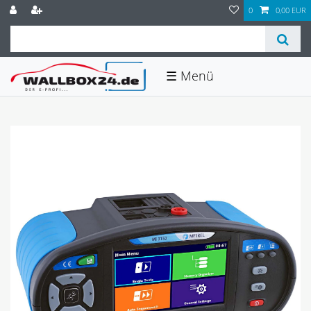
0
0,00 EUR
☰