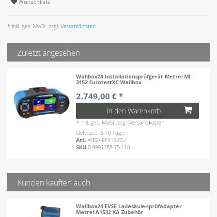
Wunschliste
* inkl. ges. MwSt. zzgl.
Versandkosten
Zuletzt angesehen
Wallbox24 Installationsprüfgerät Metrel MI
3152 EurotestXC Wallbox
2.749,00 € *
In den Warenkorb
*
inkl. ges. MwSt.
zzgl.
Versandkosten
Lieferzeit: 8-10 Tage
Art.
WB24MI3152EU
SKU
0.9991788.75.110
Kunden kauften auch
Wallbox24 EVSE Ladesäulenprüfadapter
Metrel A1532 XA Zubehör