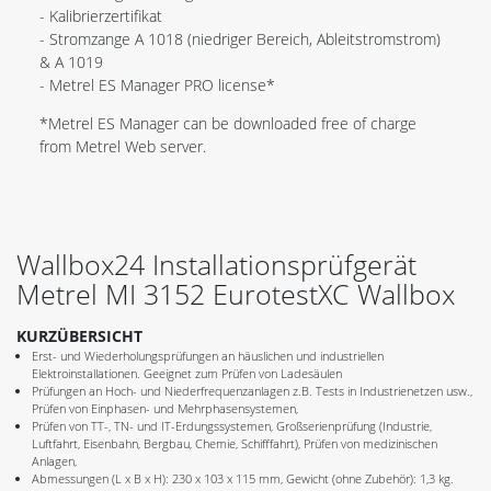
- Kalibrierzertifikat
- Stromzange A 1018 (niedriger Bereich, Ableitstromstrom)
& A 1019
- Metrel ES Manager PRO license*
*Metrel ES Manager can be downloaded free of charge
from Metrel Web server.
Wallbox24 Installationsprüfgerät
Metrel MI 3152 EurotestXC Wallbox
KURZÜBERSICHT
Erst- und Wiederholungsprüfungen an häuslichen und industriellen
Elektroinstallationen. Geeignet zum Prüfen von Ladesäulen
Prüfungen an Hoch- und Niederfrequenzanlagen z.B. Tests in Industrienetzen usw.,
Prüfen von Einphasen- und Mehrphasensystemen,
Prüfen von TT-, TN- und IT-Erdungssystemen, Großserienprüfung (Industrie,
Luftfahrt, Eisenbahn, Bergbau, Chemie, Schifffahrt), Prüfen von medizinischen
Anlagen,
Abmessungen (L x B x H): 230 x 103 x 115 mm, Gewicht (ohne Zubehör): 1,3 kg.