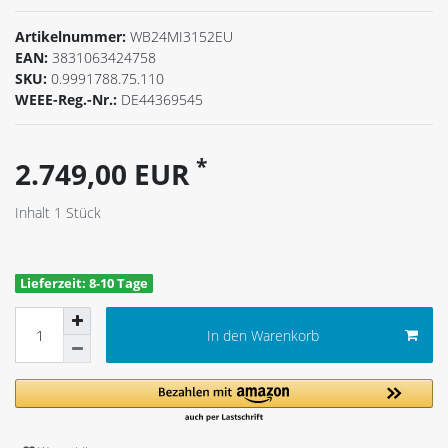
Artikelnummer:
WB24MI3152EU
EAN:
3831063424758
SKU:
0.9991788.75.110
WEEE-Reg.-Nr.:
DE44369545
*
2.749,00 EUR
Inhalt
1
Stück
Lieferzeit: 8-10 Tage
In den Warenkorb