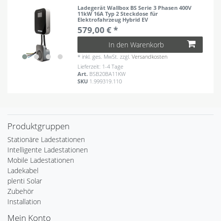
Ladegerät Wallbox BS Serie 3 Phasen 400V
11kW 16A Typ 2 Steckdose für
Elektrofahrzeug Hybrid EV
579,00 € *
In den Warenkorb
*
inkl. ges. MwSt.
zzgl.
Versandkosten
Lieferzeit: 1-4 Tage
Art.
BSB20BA11KW
SKU
1.999319.110
Produktgruppen
Stationäre Ladestationen
Intelligente Ladestationen
Mobile Ladestationen
Ladekabel
plenti Solar
Zubehör
Installation
Mein Konto