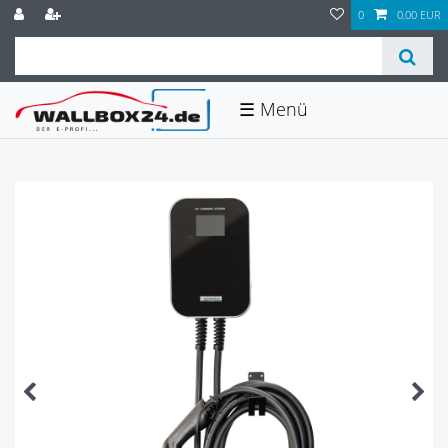
0
0,00 EUR
☰