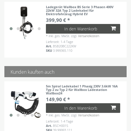
Ladegerät Wallbox BS Serie 3 Phasen 400V
22kW 32A Typ 2 Ladekabel für
Elektrofahrzeug Hybrid EV
399,90 € *
In den Warenkorb
*
inkl. ges. MwSt.
zzgl.
Versandkosten
Lieferzeit: 1-4 Tage
Art.
BSB20BC222KW
SKU
3.999365.110
Kunden kauften auch
5m Spiral Ladekabel 1 Phasig 230V 3.6kW 16A
Typ 2 zu Typ 2 für Wallbox Ladestation
Wallbox24
149,90 € *
In den Warenkorb
*
inkl. ges. MwSt.
zzgl.
Versandkosten
Lieferzeit: 1-4 Tage
Art.
BSCH001S
SKU
39.99993.111