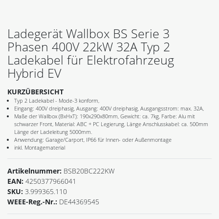
Ladegerät Wallbox BS Serie 3
Phasen 400V 22kW 32A Typ 2
Ladekabel für Elektrofahrzeug
Hybrid EV
KURZÜBERSICHT
Typ 2 Ladekabel - Mode-3 konform,
Eingang: 400V dreiphasig, Ausgang: 400V dreiphasig, Ausgangsstrom: max. 32A,
Maße der Wallbox (BxHxT): 190x290x80mm, Gewicht: ca. 7kg, Farbe: Alu mit
schwarzer Front, Material: ABC + PC Legierung, Länge Anschlusskabel: ca. 500mm
Länge der Ladeleitung 5000mm.
Anwendung: Garage/Carport, IP66 für Innen- oder Außenmontage
inkl. Montagematerial
Artikelnummer:
BSB20BC222KW
EAN:
4250377966041
SKU:
3.999365.110
WEEE-Reg.-Nr.:
DE44369545