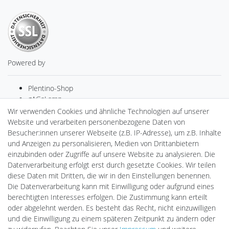
Powered by
Plentino-Shop
gAGaLamp
Drohnenstore24
Wir verwenden Cookies und ähnliche Technologien auf unserer
Cardanlight-Shop
Website und verarbeiten personenbezogene Daten von
Batteriespeicher
Besucher:innen unserer Webseite (z.B. IP-Adresse), um z.B. Inhalte
PlentiSolar
und Anzeigen zu personalisieren, Medien von Drittanbietern
Gebrauchtlicht
einzubinden oder Zugriffe auf unsere Website zu analysieren. Die
Ledkauf
Datenverarbeitung erfolgt erst durch gesetzte Cookies. Wir teilen
DEYESOLAR
diese Daten mit Dritten, die wir in den Einstellungen benennen.
Lightech Connect
Die Datenverarbeitung kann mit Einwilligung oder aufgrund eines
CardanLight Europe
berechtigten Interesses erfolgen. Die Zustimmung kann erteilt
FORTIMO LEDs
oder abgelehnt werden. Es besteht das Recht, nicht einzuwilligen
LED-RETROSHOP
und die Einwilligung zu einem späteren Zeitpunkt zu ändern oder
MeinUSB