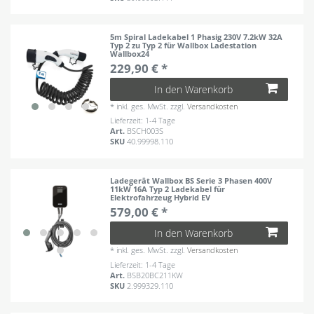
5m Spiral Ladekabel 1 Phasig 230V 7.2kW 32A
Typ 2 zu Typ 2 für Wallbox Ladestation
Wallbox24
229,90 € *
In den Warenkorb
*
inkl. ges. MwSt.
zzgl.
Versandkosten
Lieferzeit: 1-4 Tage
Art.
BSCH003S
SKU
40.99998.110
Ladegerät Wallbox BS Serie 3 Phasen 400V
11kW 16A Typ 2 Ladekabel für
Elektrofahrzeug Hybrid EV
579,00 € *
In den Warenkorb
*
inkl. ges. MwSt.
zzgl.
Versandkosten
Lieferzeit: 1-4 Tage
Art.
BSB20BC211KW
SKU
2.999329.110