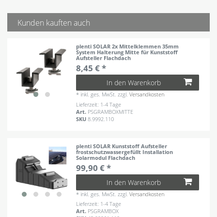
Kunden kauften auch
plenti SOLAR 2x Mittelklemmen 35mm
System Halterung Mitte für Kunststoff
Aufsteller Flachdach
8,45 € *
In den Warenkorb
*
inkl. ges. MwSt.
zzgl.
Versandkosten
Lieferzeit: 1-4 Tage
Art.
PSGRAMBOXMITTE
SKU
8.9992.110
plenti SOLAR Kunststoff Aufsteller
frostschutzwassergefüllt Installation
Solarmodul Flachdach
99,90 € *
In den Warenkorb
*
inkl. ges. MwSt.
zzgl.
Versandkosten
Lieferzeit: 1-4 Tage
Art.
PSGRAMBOX