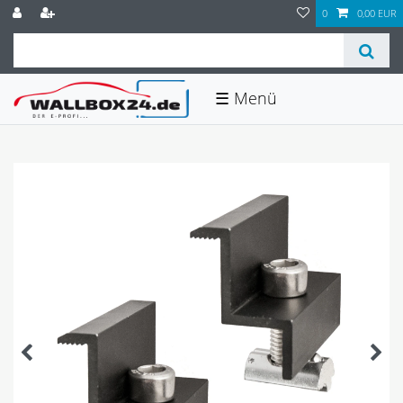
0
0,00 EUR
☰