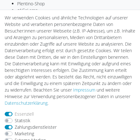
Plentino-Shop
gAGaLamp
Drohnenstore24
Wir verwenden Cookies und ähnliche Technologien auf unserer
Cardanlight-Shop
Website und verarbeiten personenbezogene Daten von
Batteriespeicher
Besucher:innen unserer Webseite (z.B. IP-Adresse), um z.B. Inhalte
PlentiSolar
und Anzeigen zu personalisieren, Medien von Drittanbietern
Gebrauchtlicht
einzubinden oder Zugriffe auf unsere Website zu analysieren. Die
Ledkauf
Datenverarbeitung erfolgt erst durch gesetzte Cookies. Wir teilen
DEYESOLAR
diese Daten mit Dritten, die wir in den Einstellungen benennen.
Lightech Connect
Die Datenverarbeitung kann mit Einwilligung oder aufgrund eines
CardanLight Europe
berechtigten Interesses erfolgen. Die Zustimmung kann erteilt
FORTIMO LEDs
oder abgelehnt werden. Es besteht das Recht, nicht einzuwilligen
LED-RETROSHOP
und die Einwilligung zu einem späteren Zeitpunkt zu ändern oder
MeinUSB
zu widerrufen. Beachten Sie unser
Impressum
und weitere
Hinweise zur Verwendung personenbezogener Daten in unserer
Daten­schutz­erklärung
.
Impressum
Daten­schutz­erklärung
AGB
Essenziell
Statistik
Zahlungsdienstleister
Barrierefreiheitserklärung
Widerrufs­recht
Marketing