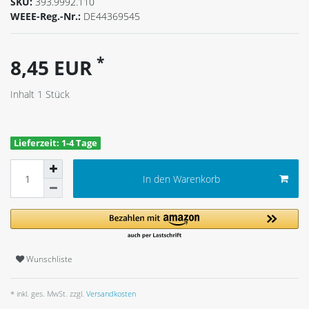
SKU:
393.9992.110
WEEE-Reg.-Nr.:
DE44369545
*
8,45 EUR
Inhalt
1
Stück
Lieferzeit: 1-4 Tage
In den Warenkorb
Wunschliste
* inkl. ges. MwSt. zzgl.
Versandkosten