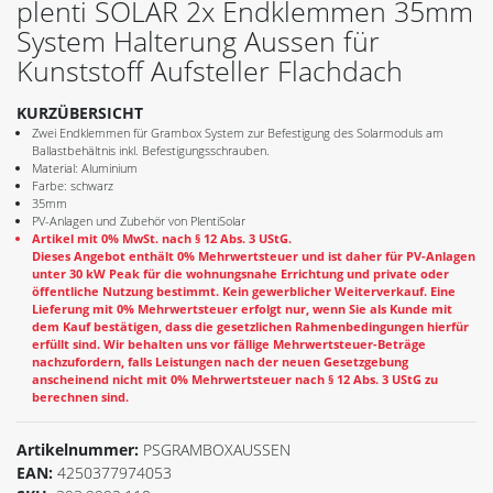
plenti SOLAR 2x Endklemmen 35mm
System Halterung Aussen für
Kunststoff Aufsteller Flachdach
KURZÜBERSICHT
Zwei Endklemmen für Grambox System zur Befestigung des Solarmoduls am
Ballastbehältnis inkl. Befestigungsschrauben.
Material: Aluminium
Farbe: schwarz
35mm
PV-Anlagen und Zubehör von PlentiSolar
Artikel mit 0% MwSt. nach § 12 Abs. 3 UStG.
Dieses Angebot enthält 0% Mehrwertsteuer und ist daher für PV-Anlagen
unter 30 kW Peak für die wohnungsnahe Errichtung und private oder
öffentliche Nutzung bestimmt. Kein gewerblicher Weiterverkauf. Eine
Lieferung mit 0% Mehrwertsteuer erfolgt nur, wenn Sie als Kunde mit
dem Kauf bestätigen, dass die gesetzlichen Rahmenbedingungen hierfür
erfüllt sind. Wir behalten uns vor fällige Mehrwertsteuer-Beträge
nachzufordern, falls Leistungen nach der neuen Gesetzgebung
anscheinend nicht mit 0% Mehrwertsteuer nach § 12 Abs. 3 UStG zu
berechnen sind.
Artikelnummer:
PSGRAMBOXAUSSEN
EAN:
4250377974053