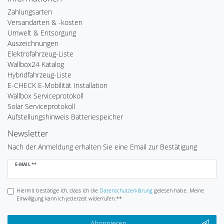
Zahlungsarten
Versandarten & -kosten
Umwelt & Entsorgung
Auszeichnungen
Elektrofahrzeug-Liste
Wallbox24 Katalog
Hybridfahrzeug-Liste
E-CHECK E-Mobilität Installation
Wallbox Serviceprotokoll
Solar Serviceprotokoll
Aufstellungshinweis Batteriespeicher
Newsletter
Nach der Anmeldung erhalten Sie eine Email zur Bestätigung
Newsletter
E-MAIL **
Honig
Hiermit bestätige ich, dass ich die
Daten­schutz­erklärung
gelesen habe. Meine
Einwilligung kann ich jederzeit widerrufen.**
Abonnieren