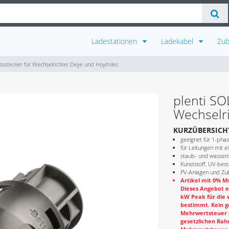
Ladestationen
Ladekabel
Zu
ssstecker für Wechselrichter Deye und Hoymiles
plenti SO
Wechselr
KURZÜBERSICH
geeignet für 1-phas
für Leitungen mit
staub- und wasserd
Kunststoff, UV-bes
PV-Anlagen und Zub
Artikel mit 0% Mw
Dieses Angebot e
kW Peak für die 
bestimmt. Kein g
Mehrwertsteuer e
gesetzlichen Rahm