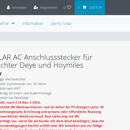
Anmelden
Registrieren
0
0
0,00 EUR
behör
Information
plenti Solar
LAR AC Anschlussstecker für
ichter Deye und Hoymiles
T
ige Wechselrichter
 einem Durchmesser von 10-14mm
icht nach IP67
tändig, für Innen- und Außenmontage
ehör von PlentiSolar
St. nach § 12 Abs. 3 UStG.
nthält 0% Mehrwertsteuer und ist daher für PV-Anlagen unter 30
wohnungsnahe Errichtung und private oder öffentliche Nutzung
ewerblicher Weiterverkauf. Eine Lieferung mit 0%
rfolgt nur, wenn Sie als Kunde mit dem Kauf bestätigen, dass die
enbedingungen hierfür erfüllt sind. Wir behalten uns vor fällige