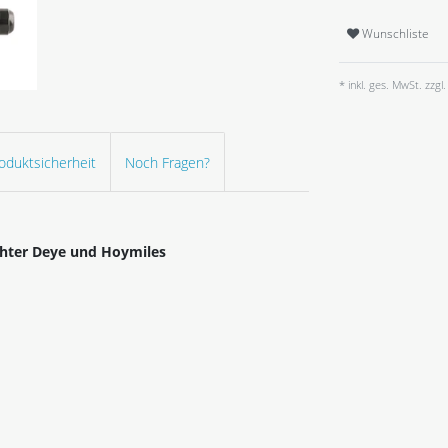
Wunschliste
* inkl. ges. MwSt. zzgl.
oduktsicherheit
Noch Fragen?
chter Deye
und Hoymiles