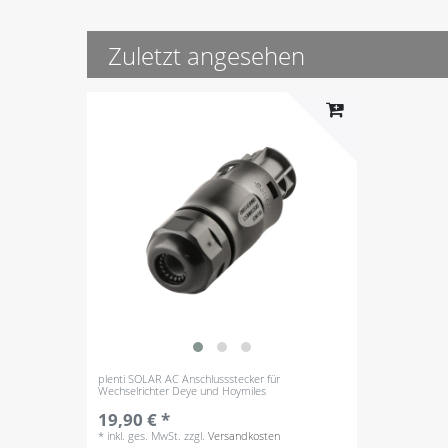
Zuletzt angesehen
plenti SOLAR AC Anschlussstecker für
Wechselrichter Deye und Hoymiles
19,90 € *
*
inkl. ges. MwSt.
zzgl.
Versandkosten