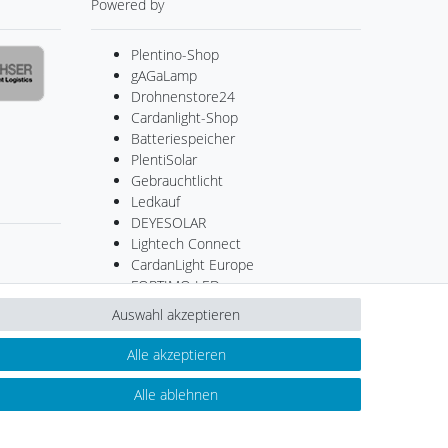
Powered by
Plentino-Shop
gAGaLamp
Drohnenstore24
Cardanlight-Shop
Batteriespeicher
PlentiSolar
Gebrauchtlicht
Ledkauf
DEYESOLAR
Lightech Connect
CardanLight Europe
FORTIMO LEDs
LED-RETROSHOP
Auswahl akzeptieren
MeinUSB
Alle akzeptieren
Alle ablehnen
Kontakt
ertrag widerrufen