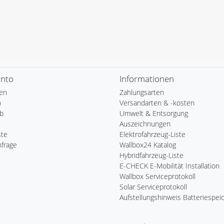
onto
Informationen
ren
Zahlungsarten
n
Versandarten & -kosten
b
Umwelt & Entsorgung
Auszeichnungen
ste
Elektrofahrzeug-Liste
nfrage
Wallbox24 Katalog
Hybridfahrzeug-Liste
E-CHECK E-Mobilität Installation
Wallbox Serviceprotokoll
Solar Serviceprotokoll
Aufstellungshinweis Batteriespei