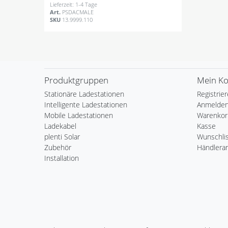
Lieferzeit: 1-4 Tage
Art.
PSDACMALE
SKU
13.9999.110
Produktgruppen
Mein K
Stationäre Ladestationen
Registrie
Intelligente Ladestationen
Anmelde
Mobile Ladestationen
Warenkor
Ladekabel
Kasse
plenti Solar
Wunschli
Zubehör
Händlera
Installation