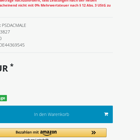
eträge nachzufordern, falls Leistungen nach der neuen
cheinend nicht mit 0% Mehrwertsteuer nach § 12 Abs. 3 UStG zu
:
PSDACMALE
3827
0
DE44369545
*
EUR
age
In den Warenkorb