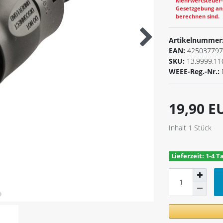
Mehrwertsteuer-B
Gesetzgebung ans
berechnen sind.
Artikelnummer
EAN:
425037797
SKU:
13.9999.11
WEEE-Reg.-Nr.:
19,90 
Inhalt
1
Stück
Lieferzeit: 1-4 T