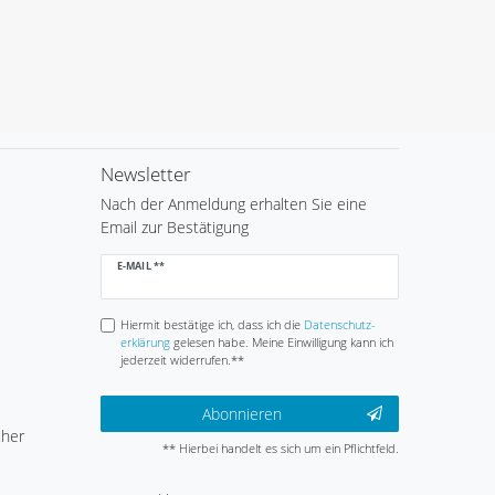
Newsletter
Nach der Anmeldung erhalten Sie eine
Email zur Bestätigung
Newsletter
E-MAIL **
Honig
Hiermit bestätige ich, dass ich die
Daten­schutz­
erklärung
gelesen habe. Meine Einwilligung kann ich
jederzeit widerrufen.**
Abonnieren
cher
** Hierbei handelt es sich um ein Pflichtfeld.