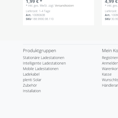
1,99 € *
4,99 €
*
inkl. ges. MwSt.
zzgl.
Versandkosten
*
inkl. ge
Lieferzeit: 1-4 Tage
Lieferzeit
Art.
1008060B
Art.
1008
SKU
188.9990.98.110
SKU
30.9
Produktgruppen
Mein K
Stationäre Ladestationen
Registrie
Intelligente Ladestationen
Anmelde
Mobile Ladestationen
Warenkor
Ladekabel
Kasse
plenti Solar
Wunschli
Zubehör
Händlera
Installation