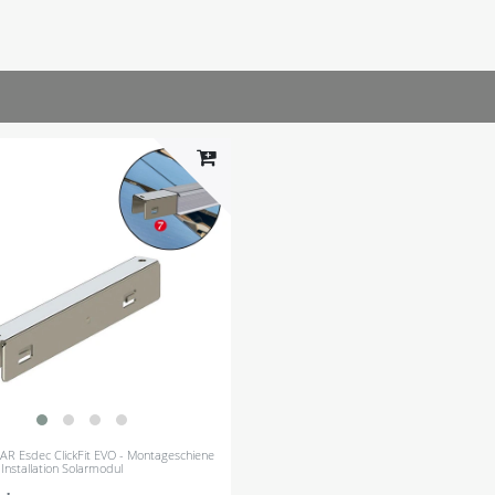
LAR Esdec ClickFit EVO - Montageschiene
Installation Solarmodul