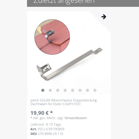
plenti SOLAR Biberschwanz Doppeldeckung
Dachhaken für Esdec ClickFit EVO
19,90 € *
*
inkl. ges. MwSt.
zzgl.
Versandkosten
Lieferzeit: 8-10 Tage
Art.
PSCLICKFITBIBER
SKU
270.9998.29.110