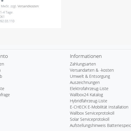
 *
s. MwSt.
zzgl.
Versandkosten
: 1-4 Tage
061
992.03.110
onto
Informationen
ren
Zahlungsarten
n
Versandarten & -kosten
b
Umwelt & Entsorgung
Auszeichnungen
ste
Elektrofahrzeug-Liste
nfrage
Wallbox24 Katalog
Hybridfahrzeug-Liste
E-CHECK E-Mobilität Installation
Wallbox Serviceprotokoll
Solar Serviceprotokoll
Aufstellungshinweis Batteriespei