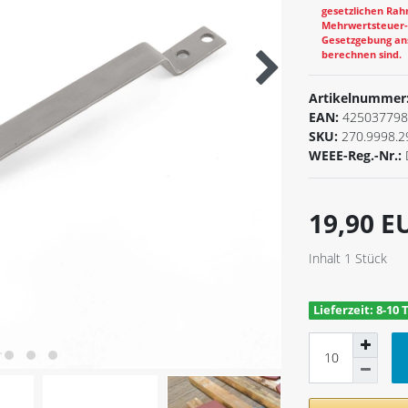
gesetzlichen Rahm
Mehrwertsteuer-B
Gesetzgebung ans
berechnen sind.
Artikelnummer
EAN:
425037798
SKU:
270.9998.2
WEEE-Reg.-Nr.:
19,90 
Inhalt
1
Stück
Lieferzeit: 8-10 