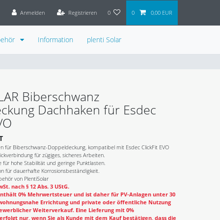
Anmelden
Registrieren
0
0
0,00 EUR
behör
Information
plenti Solar
OLAR Biberschwanz
ckung Dachhaken für Esdec
EVO
T
n für Biberschwanz-Doppeldeckung, kompatibel mit Esdec ClickFit EVO
lickverbindung für zügiges, sicheres Arbeiten.
e für hohe Stabilität und geringe Punktlasten.
on für dauerhafte Korrosionsbeständigkeit.
ehör von PlentiSolar
St. nach § 12 Abs. 3 UStG.
nthält 0% Mehrwertsteuer und ist daher für PV-Anlagen unter 30
wohnungsnahe Errichtung und private oder öffentliche Nutzung
ewerblicher Weiterverkauf. Eine Lieferung mit 0%
rfolgt nur, wenn Sie als Kunde mit dem Kauf bestätigen, dass die