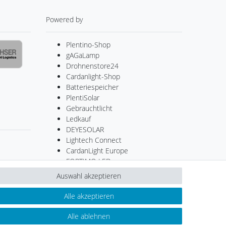
Powered by
Plentino-Shop
gAGaLamp
Drohnenstore24
Cardanlight-Shop
Batteriespeicher
PlentiSolar
Gebrauchtlicht
Ledkauf
DEYESOLAR
Lightech Connect
CardanLight Europe
FORTIMO LEDs
LED-RETROSHOP
Auswahl akzeptieren
MeinUSB
Alle akzeptieren
Alle ablehnen
Kontakt
ertrag widerrufen