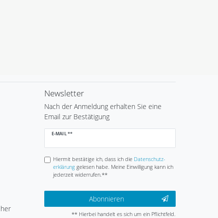
Newsletter
Nach der Anmeldung erhalten Sie eine
Email zur Bestätigung
Newsletter
E-MAIL **
Honig
Hiermit bestätige ich, dass ich die
Daten­schutz­
erklärung
gelesen habe. Meine Einwilligung kann ich
jederzeit widerrufen.**
Abonnieren
cher
** Hierbei handelt es sich um ein Pflichtfeld.