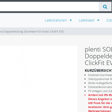
Ladestationen
Ladekabel
Zu
nz Doppeldeckung Dachhaken für Esdec ClickFit EVO
plenti S
Doppelde
ClickFit 
KURZÜBERSICH
Edelstahl-Dachhake
Selbstjustierende K
Breite Auflagefläch
Edelstahlkonstrukti
PV-Anlagen und Zub
Artikel mit 0% Mw
Dieses Angebot e
kW Peak für die 
bestimmt. Kein g
Mehrwertsteuer e