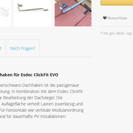
Wunschliste
* inkl. ges. MwSt. zzgl.
t
Noch Fragen?
aken für Esdec ClickFit EVO
Biberschwanz-Dachhaken ist die passgenaue
ung. In Kombination mit dem Esdec ClickFit
 Bearbeitung der Dachziegel. Die
 Auflagefläche verteilt Lasten zuverlässig und
Für horizontale wie vertikale Modulanordnung
eal für dauerhafte PV-Installationen.