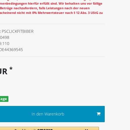
enbedingungen hierfür erfüllt sind. Wir behalten uns vor fällige
eträge nachzufordern, falls Leistungen nach der neuen
cheinend nicht mit 0% Mehrwertsteuer nach § 12 Abs. 3 UStG zu
:
PSCLICKFITBIBER
0498
9.110
DE44369545
*
EUR
Tage
In den Warenkorb