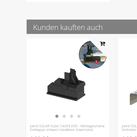
Kunden kauften auch
plenti SOLAR Esdec ClickFit EVO - Montageschiene
plenti SO
Endkappe schwarz Installation Solarmodul
Verbinder 