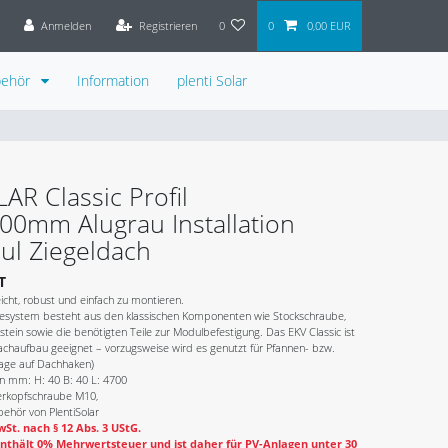
Anmelden
Registrieren
0
0
0,00 EUR
behör
Information
plenti Solar
LAR Classic Profil
00mm Alugrau Installation
ul Ziegeldach
T
cht, robust und einfach zu montieren.
esystem besteht aus den klassischen Komponenten wie Stockschraube,
nstein sowie die benötigten Teile zur Modulbefestigung. Das EKV Classic ist
achaufbau geeignet – vorzugsweise wird es genutzt für Pfannen- bzw.
age auf Dachhaken)
 in mm: H: 40 B: 40 L: 4700
rkopfschraube M10,
ehör von PlentiSolar
St. nach § 12 Abs. 3 UStG.
nthält 0% Mehrwertsteuer und ist daher für PV-Anlagen unter 30