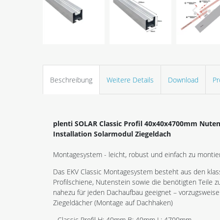
Beschreibung
Weitere Details
Download
Pr
plenti SOLAR Classic Profil 40x40x4700mm Nut
Installation Solarmodul Ziegeldach
Montagesystem - leicht, robust und einfach zu montie
Das EKV Classic Montagesystem besteht aus den kla
Profilschiene, Nutenstein sowie die benötigten Teile z
nahezu für jeden Dachaufbau geeignet – vorzugsweise 
Ziegeldächer (Montage auf Dachhaken)
- Classic Profil H: 40mm B: 40mm L: 4700mm