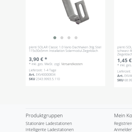
plenti SOLAR Classic 1.0 Vario Dachhaken 3tlg Stiel
plenti SO
115x30x5mm Installation Solarmodul Ziegeldach
schwarz 4
Ziegeldac
3,90 € *
1,45 €
*
inkl. ges. MwSt.
zzgl.
Versandkosten
*
inkl. ge
Lieferzeit: 1-4 Tage
Lieferzeit
Art.
EKV40000834
Art.
EKV4
SKU
2343.9993.5.110
SKU
68.9
Produktgruppen
Mein K
Stationäre Ladestationen
Registrie
Intelligente Ladestationen
Anmelde