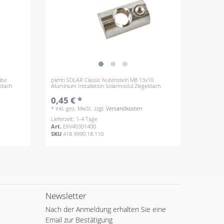
ube
plenti SOLAR Classic Nutenstein M8 13x10
ldach
Aluminium Installation Solarmodul Ziegeldach
0,45 € *
*
inkl. ges. MwSt.
zzgl.
Versandkosten
Lieferzeit: 1-4 Tage
Art.
EKV40301400
SKU
418.9990.18.110
Newsletter
Nach der Anmeldung erhalten Sie eine
Email zur Bestätigung