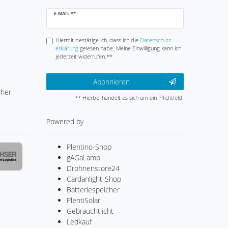
Newsletter
E-MAIL **
Honig
Hiermit bestätige ich, dass ich die
Daten­schutz­
erklärung
gelesen habe. Meine Einwilligung kann ich
jederzeit widerrufen.**
Abonnieren
cher
** Hierbei handelt es sich um ein Pflichtfeld.
Powered by
Plentino-Shop
gAGaLamp
Drohnenstore24
Cardanlight-Shop
Batteriespeicher
PlentiSolar
Gebrauchtlicht
Ledkauf