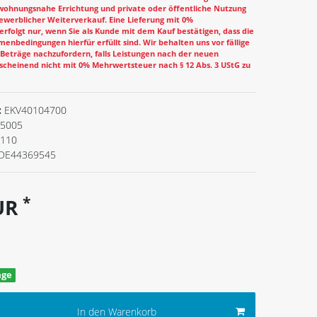
wohnungsnahe Errichtung und private oder öffentliche Nutzung
ewerblicher Weiterverkauf. Eine Lieferung mit 0%
rfolgt nur, wenn Sie als Kunde mit dem Kauf bestätigen, dass die
enbedingungen hierfür erfüllt sind. Wir behalten uns vor fällige
eträge nachzufordern, falls Leistungen nach der neuen
cheinend nicht mit 0% Mehrwertsteuer nach § 12 Abs. 3 UStG zu
:
EKV40104700
5005
.110
DE44369545
*
EUR
age
In den Warenkorb