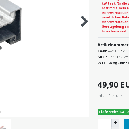
kW Peak für die 
bestimmt. Kein g
Mehrwertsteuer e
gesetzlichen Rahm
Mehrwertsteuer-B
Gesetzgebung ans
berechnen sind.
Artikelnummer
EAN:
425037797
SKU:
1.99927.28
WEEE-Reg.-Nr.:
49,90 
Inhalt
1
Stück
Lieferzeit: 1-4 T