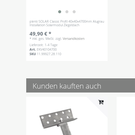
plenti SOLAR Classic Profil 40x40x4700mm Alugrau
Installation Solarmodul Ziegeldach
49,90 € *
*
inkl. ges. MwSt.
zzgl.
Versandkosten
Lieferzeit: 1-4 Tage
Art.
EKV40104700
SKU
11.99927.28.110
Kunden kauften auch