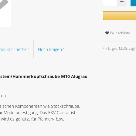
Wunschliste
* inkl. ges. MwSt. zzgl.
oduktsicherheit
Noch Fragen?
enstein/Hammerkopfschraube M10 Alugrau
ren.
ssischen Komponenten wie Stockschraube,
ur Modulbefestigung. Das EKV Classic ist
wird es genutzt für Pfannen- bzw.