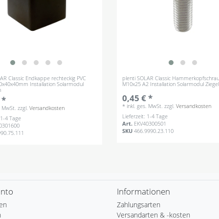
LAR Classic Endkappe rechteckig PVC
plenti SOLAR Classic Hammerkopfschra
0x40x40mm Installation Solarmodul
M10x25 A2 Installation Solarmodul Ziege
h
0,45 € *
 *
*
inkl. ges. MwSt.
zzgl.
Versandkosten
s. MwSt.
zzgl.
Versandkosten
Lieferzeit: 1-4 Tage
: 1-4 Tage
Art.
EKV40300501
0301600
SKU
466.9990.23.110
990.75.111
onto
Informationen
ren
Zahlungsarten
n
Versandarten & -kosten