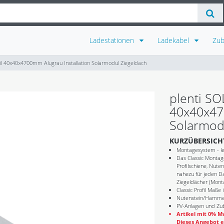
Ladestationen
Ladekabel
Zu
fil 40x40x4700mm Alugrau Installation Solarmodul Ziegeldach
plenti SO
40x40x47
Solarmod
KURZÜBERSICH
Montagesystem - lei
Das Classic Montag
Profilschiene, Nute
nahezu für jeden D
Ziegeldächer (Mont
Classic Profil Maße
Nutenstein/Hamme
PV-Anlagen und Zub
Artikel mit 0% Mw
Dieses Angebot e