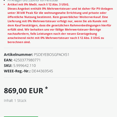
PV-Anlagen und Zubehör von PlentiSolar
Artikel mit 0% MwSt. nach § 12 Abs. 3 UStG.
Dieses Angebot enthält 0% Mehrwertsteuer und ist daher für PV-Anlagen
unter 30 kW Peak für die wohnungsnahe Errichtung und private oder
öffentliche Nutzung bestimmt. Kein gewerblicher Weiterverkauf. Eine
Lieferung mit 0% Mehrwertsteuer erfolgt nur, wenn Sie als Kunde mit
dem Kauf bestätigen, dass die gesetzlichen Rahmenbedingungen hierfür
erfüllt sind. Wir behalten uns vor fällige Mehrwertsteuer-Beträge
nachzufordern, falls Leistungen nach der neuen Gesetzgebung
anscheinend nicht mit 0% Mehrwertsteuer nach § 12 Abs. 3 UStG zu
berechnen sind.
Artikelnummer:
PSDEYEBOSGPACK51
EAN:
4250377980771
SKU:
5.999642.110
WEEE-Reg.-Nr.:
DE44369545
*
869,00 EUR
Inhalt
1
Stück