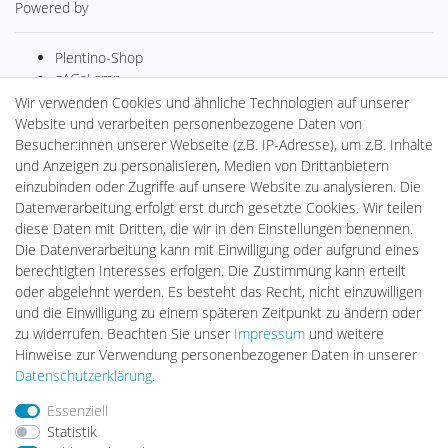
Powered by
Plentino-Shop
gAGaLamp
Drohnenstore24
Wir verwenden Cookies und ähnliche Technologien auf unserer
Cardanlight-Shop
Website und verarbeiten personenbezogene Daten von
Batteriespeicher
Besucher:innen unserer Webseite (z.B. IP-Adresse), um z.B. Inhalte
PlentiSolar
und Anzeigen zu personalisieren, Medien von Drittanbietern
Gebrauchtlicht
einzubinden oder Zugriffe auf unsere Website zu analysieren. Die
Ledkauf
Datenverarbeitung erfolgt erst durch gesetzte Cookies. Wir teilen
DEYESOLAR
diese Daten mit Dritten, die wir in den Einstellungen benennen.
Lightech Connect
Die Datenverarbeitung kann mit Einwilligung oder aufgrund eines
CardanLight Europe
berechtigten Interesses erfolgen. Die Zustimmung kann erteilt
FORTIMO LEDs
oder abgelehnt werden. Es besteht das Recht, nicht einzuwilligen
LED-RETROSHOP
und die Einwilligung zu einem späteren Zeitpunkt zu ändern oder
MeinUSB
zu widerrufen. Beachten Sie unser
Impressum
und weitere
Hinweise zur Verwendung personenbezogener Daten in unserer
Daten­schutz­erklärung
.
Impressum
Daten­schutz­erklärung
AGB
Essenziell
Statistik