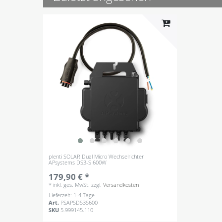
plenti SOLAR Dual Micro Wechselrichter
APsystems DS3-S 600W
179,90 € *
*
inkl. ges. MwSt.
zzgl.
Versandkosten
Lieferzeit: 1-4 Tage
Art.
PSAPSDS3S600
SKU
5.999145.110