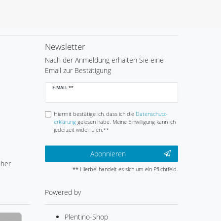
Newsletter
Nach der Anmeldung erhalten Sie eine
Email zur Bestätigung
Newsletter
E-MAIL **
Honig
Hiermit bestätige ich, dass ich die
Daten­schutz­
erklärung
gelesen habe. Meine Einwilligung kann ich
jederzeit widerrufen.**
Abonnieren
cher
** Hierbei handelt es sich um ein Pflichtfeld.
Powered by
Plentino-Shop