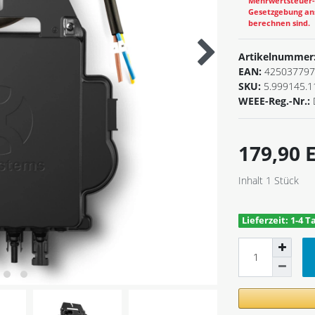
Mehrwertsteuer-B
Gesetzgebung ans
berechnen sind.
Artikelnummer
EAN:
425037797
SKU:
5.999145.1
WEEE-Reg.-Nr.:
179,90
Inhalt
1
Stück
Lieferzeit: 1-4 T