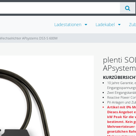
Ladestationen
Ladekabel
Zu
 Wechselrichter APsystems DS3-S 600W
plenti SO
APsystem
KURZÜBERSICH
10 Jahre Garantie,
Eingangsspannungs
Zwei Eingangskanäl
Reactive Power Cont
PV-Anlagen und Zub
Artikel mit 0% Mw
Dieses Angebot e
kW Peak für die 
bestimmt. Kein g
Mehrwertsteuer e
gesetzlichen Rahm