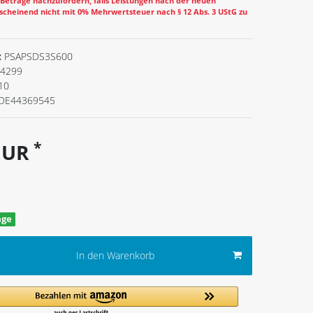
eträge nachzufordern, falls Leistungen nach der neuen
cheinend nicht mit 0% Mehrwertsteuer nach § 12 Abs. 3 UStG zu
:
PSAPSDS3S600
4299
10
DE44369545
*
 EUR
age
In den Warenkorb