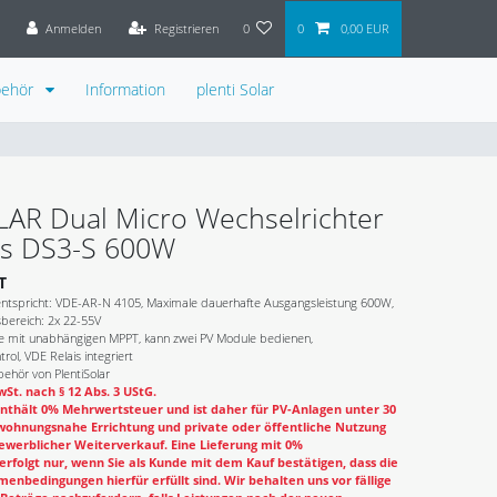
Anmelden
Registrieren
0
0
0,00 EUR
behör
Information
plenti Solar
LAR Dual Micro Wechselrichter
s DS3-S 600W
T
 entspricht: VDE-AR-N 4105, Maximale dauerhafte Ausgangsleistung 600W,
bereich: 2x 22-55V
e mit unabhängigen MPPT, kann zwei PV Module bedienen,
rol, VDE Relais integriert
ehör von PlentiSolar
St. nach § 12 Abs. 3 UStG.
nthält 0% Mehrwertsteuer und ist daher für PV-Anlagen unter 30
wohnungsnahe Errichtung und private oder öffentliche Nutzung
ewerblicher Weiterverkauf. Eine Lieferung mit 0%
rfolgt nur, wenn Sie als Kunde mit dem Kauf bestätigen, dass die
enbedingungen hierfür erfüllt sind. Wir behalten uns vor fällige