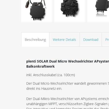
Beschreibung
Weitere Details
Download
Pr
plenti SOLAR Dual Micro Wechselrichter APsyst
Balkonkraftwerk
inkl. Anschlusskabel (ca. 100cm)
Der Dual Micro-Wechsel­­richter wandelt gewonnenen 
direkt ins Hausnetz ein.
Der Dual-Mikro-Wechselrichter von APsystems erreich
unabhängigen MPPT, verschlüsselten Zigbee-Signalen pro
Das innovative und kompakte Design macht das Produk