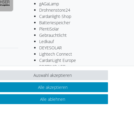
gAGaLamp
Drohnenstore24
Cardanlight-Shop
Batteriespeicher
PlentiSolar
Gebrauchtlicht
Ledkauf
DEYESOLAR
Lightech Connect
CardanLight Europe
FORTIMO LEDs
LED-RETROSHOP
Auswahl akzeptieren
MeinUSB
Alle akzeptieren
Alle ablehnen
Kontakt
ertrag widerrufen