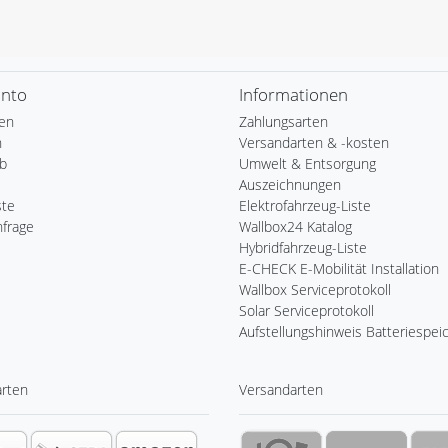
onto
Informationen
ren
Zahlungsarten
n
Versandarten & -kosten
b
Umwelt & Entsorgung
Auszeichnungen
ste
Elektrofahrzeug-Liste
nfrage
Wallbox24 Katalog
Hybridfahrzeug-Liste
E-CHECK E-Mobilität Installation
Wallbox Serviceprotokoll
Solar Serviceprotokoll
Aufstellungshinweis Batteriespei
arten
Versandarten