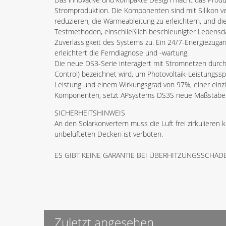
Stromproduktion. Die Komponenten sind mit Silikon ve
reduzieren, die Wärmeableitung zu erleichtern, und di
Testmethoden, einschließlich beschleunigter Lebensd
Zuverlässigkeit des Systems zu. Ein 24/7-Energiezuga
erleichtert die Ferndiagnose und -wartung.
Die neue DS3-Serie interagiert mit Stromnetzen durch 
Control) bezeichnet wird, um Photovoltaik-Leistungssp
Leistung und einem Wirkungsgrad von 97%, einer einzi
Komponenten, setzt APsystems DS3S neue Maßstäbe fü
SICHERHEITSHINWEIS
An den Solarkonvertern muss die Luft frei zirkuliere
unbelüfteten Decken ist verboten.
ES GIBT KEINE GARANTIE BEI ÜBERHITZUNGSSCHÄ
Zuletzt angesehen