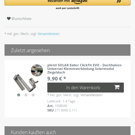
Wunschliste
* inkl. ges. MwSt. zzgl.
Versandkosten
Zuletzt angesehen
plenti SOLAR Esdec ClickFit EVO - Dachhaken
Universal Klemmverbindung Solarmodul
Ziegeldach
9,90 € *
In den Warenkorb
*
inkl. ges. MwSt.
zzgl.
Versandkosten
Lieferzeit: 1-4 Tage
Art.
1008040
SKU
271.9995.5.111
Kunden kauften auch