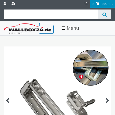
0
0,00 EUR
☰