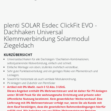
plenti SOLAR Esdec ClickFit EVO -
Dachhaken Universal
Klemmverbindung Solarmodul
Ziegeldach
KURZÜBERSICHT
Universaldachhaken für alle Dachziegel-/ Dachlatten-Kombinationen,
selbstjustierende Klickverbindung, einfach und schnell,
Einfache Montage von oben, stufenlos mehrfach verstellbar,
Sehr gute Punktlastverteilung und ein geringes Risiko von Pfannenbruch und
Leckagen,
Sowohl für horizontale als auch vertikale Modulanordnung,
PV-Anlagen und Zubehör von PlentiSolar
Artikel mit 0% MwSt. nach § 12 Abs. 3 UStG.
Dieses Angebot enthält 0% Mehrwertsteuer und ist daher für PV-Anlagen
unter 30 kW Peak für die wohnungsnahe Errichtung und private oder
öffentliche Nutzung bestimmt. Kein gewerblicher Weiterverkauf. Eine
Lieferung mit 0% Mehrwertsteuer erfolgt nur, wenn Sie als Kunde mit
dem Kauf bestätigen, dass die gesetzlichen Rahmenbedingungen hierfür
erfüllt sind. Wir behalten uns vor fällige Mehrwertsteuer-Beträge