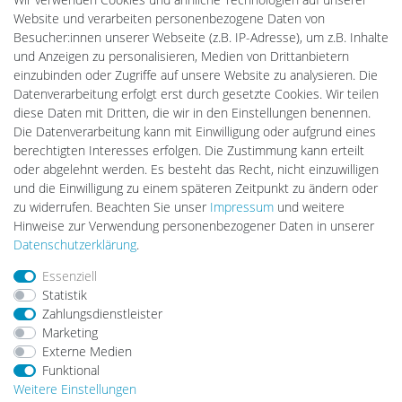
Cardanlight-Shop
Website und verarbeiten personenbezogene Daten von
Batteriespeicher
Besucher:innen unserer Webseite (z.B. IP-Adresse), um z.B. Inhalte
PlentiSolar
und Anzeigen zu personalisieren, Medien von Drittanbietern
Gebrauchtlicht
einzubinden oder Zugriffe auf unsere Website zu analysieren. Die
Ledkauf
Datenverarbeitung erfolgt erst durch gesetzte Cookies. Wir teilen
DEYESOLAR
diese Daten mit Dritten, die wir in den Einstellungen benennen.
Lightech Connect
Die Datenverarbeitung kann mit Einwilligung oder aufgrund eines
CardanLight Europe
berechtigten Interesses erfolgen. Die Zustimmung kann erteilt
FORTIMO LEDs
oder abgelehnt werden. Es besteht das Recht, nicht einzuwilligen
LED-RETROSHOP
und die Einwilligung zu einem späteren Zeitpunkt zu ändern oder
MeinUSB
zu widerrufen. Beachten Sie unser
Impressum
und weitere
Hinweise zur Verwendung personenbezogener Daten in unserer
Daten­schutz­erklärung
.
Impressum
Daten­schutz­erklärung
AGB
Essenziell
Statistik
Zahlungsdienstleister
Barrierefreiheitserklärung
Widerrufs­recht
Marketing
Externe Medien
Funktional
Kontakt
Vertrag widerrufen
Weitere Einstellungen