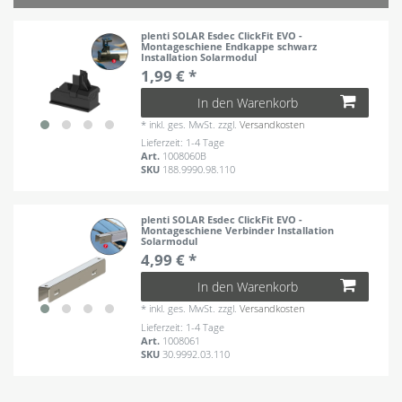
plenti SOLAR Esdec ClickFit EVO -
Montageschiene Endkappe schwarz
Installation Solarmodul
1,99 € *
In den Warenkorb
*
inkl. ges. MwSt.
zzgl.
Versandkosten
Lieferzeit: 1-4 Tage
Art.
1008060B
SKU
188.9990.98.110
plenti SOLAR Esdec ClickFit EVO -
Montageschiene Verbinder Installation
Solarmodul
4,99 € *
In den Warenkorb
*
inkl. ges. MwSt.
zzgl.
Versandkosten
Lieferzeit: 1-4 Tage
Art.
1008061
SKU
30.9992.03.110