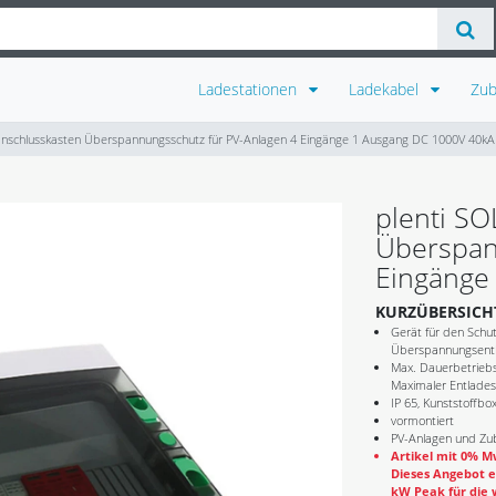
Ladestationen
Ladekabel
Zu
anschlusskasten Überspannungsschutz für PV-Anlagen 4 Eingänge 1 Ausgang DC 1000V 40kA
plenti S
Überspan
Eingänge
KURZÜBERSICH
Gerät für den Schut
Überspannungsentla
Max. Dauerbetrieb
Maximaler Entlades
IP 65, Kunststoffbo
vormontiert
PV-Anlagen und Zub
Artikel mit 0% Mw
Dieses Angebot e
kW Peak für die 