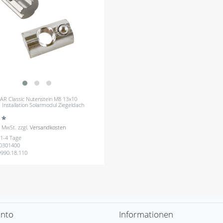
LAR Classic Nutenstein M8 13x10
Installation Solarmodul Ziegeldach
 *
s. MwSt.
zzgl.
Versandkosten
: 1-4 Tage
0301400
9990.18.110
onto
Informationen