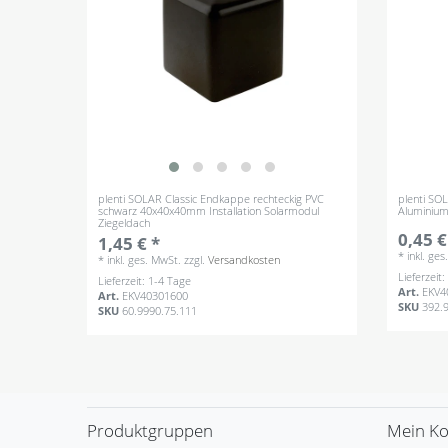
plenti SOLAR Classic Endkappe rechteckig PVC
plenti SO
schwarz 40x40x40mm Installation Solarmodul
Aluminium 
Ziegeldach
0,45 €
1,45 € *
*
inkl. ge
*
inkl. ges. MwSt.
zzgl.
Versandkosten
Lieferzeit
Lieferzeit: 1-4 Tage
Art.
EKV4
Art.
EKV40301600
SKU
392.
SKU
60.9990.75.111
Produktgruppen
Mein K