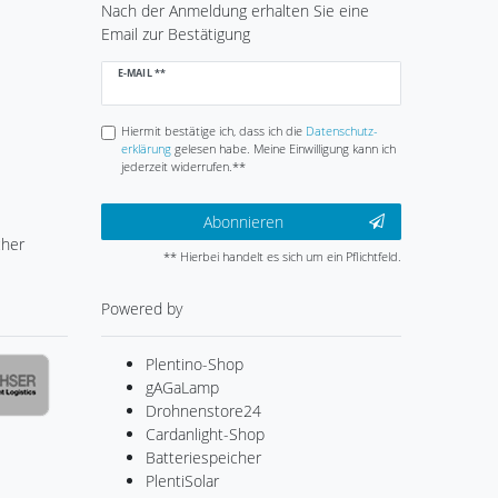
Nach der Anmeldung erhalten Sie eine
Email zur Bestätigung
Newsletter
E-MAIL **
Honig
Hiermit bestätige ich, dass ich die
Daten­schutz­
erklärung
gelesen habe. Meine Einwilligung kann ich
jederzeit widerrufen.**
Abonnieren
cher
** Hierbei handelt es sich um ein Pflichtfeld.
Powered by
Plentino-Shop
gAGaLamp
Drohnenstore24
Cardanlight-Shop
Batteriespeicher
PlentiSolar