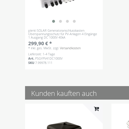
plenti SOLAR Generatoranschlusskasten
Überspannungsschutz für PV-Anlagen 4 Eingänge
1 Ausgang DC 1000V 40kA
299,90 € *
*
inkl. ges. MwSt.
zzgl.
Versandkosten
Lieferzeit: 1-4 Tage
Art.
PSGYPV41DC1000V
SKU
7.99978.111
Kunden kauften auch