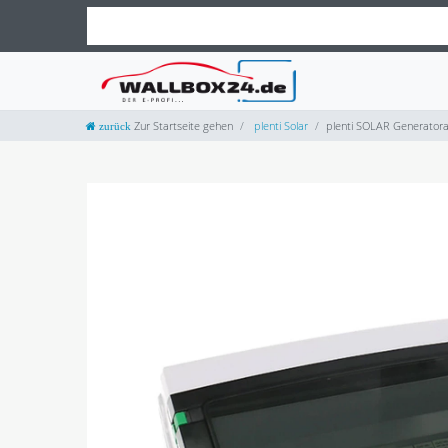
Zur Startseite gehen
plenti Solar
plenti SOLAR Generator