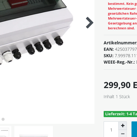
bestimmt. Kein g
Mehrwertsteuer e
gesetzlichen Rahm
Mehrwertsteuer-B
Gesetzgebung ans
berechnen sind.
Artikelnummer
EAN:
425037797
SKU:
7.99978.11
WEEE-Reg.-Nr.:
299,90
Inhalt
1
Stück
Lieferzeit: 1-4 T