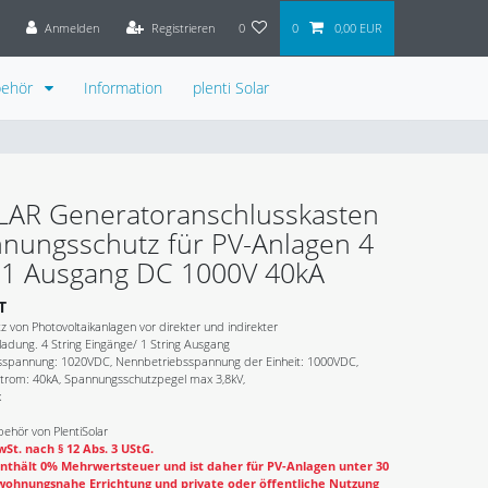
Anmelden
Registrieren
0
0
0,00 EUR
behör
Information
plenti Solar
OLAR Generatoranschlusskasten
nungsschutz für PV-Anlagen 4
 1 Ausgang DC 1000V 40kA
T
z von Photovoltaikanlagen vor direkter und indirekter
dung. 4 String Eingänge/ 1 String Ausgang
sspannung: 1020VDC, Nennbetriebsspannung der Einheit: 1000VDC,
trom: 40kA, Spannungsschutzpegel max 3,8kV,
x
ehör von PlentiSolar
St. nach § 12 Abs. 3 UStG.
nthält 0% Mehrwertsteuer und ist daher für PV-Anlagen unter 30
wohnungsnahe Errichtung und private oder öffentliche Nutzung