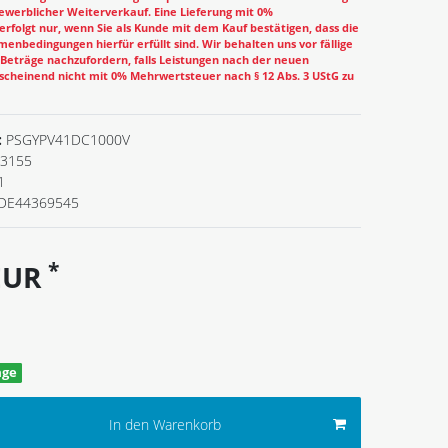
ewerblicher Weiterverkauf. Eine Lieferung mit 0%
rfolgt nur, wenn Sie als Kunde mit dem Kauf bestätigen, dass die
enbedingungen hierfür erfüllt sind. Wir behalten uns vor fällige
eträge nachzufordern, falls Leistungen nach der neuen
cheinend nicht mit 0% Mehrwertsteuer nach § 12 Abs. 3 UStG zu
:
PSGYPV41DC1000V
3155
1
DE44369545
*
 EUR
age
In den Warenkorb