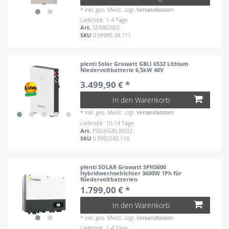
*
inkl. ges. MwSt.
zzgl.
Versandkosten
Lieferzeit: 1-4 Tage
Art.
SDM630V2
SKU
0.99985.34.111
plenti Solar Growatt GBLI 6532 Lithium
Niedervoltbatterie 6,5kW 48V
3.499,90 € *
In den Warenkorb
*
inkl. ges. MwSt.
zzgl.
Versandkosten
Lieferzeit: 10-14 Tage
Art.
PSGWGBLI6532
SKU
0.9992240.110
plenti SOLAR Growatt SPH3600
Hybridwechselrichter 3600W 1Ph für
Niedervoltbatterien
1.799,00 € *
In den Warenkorb
*
inkl. ges. MwSt.
zzgl.
Versandkosten
Lieferzeit: 1-4 Tage