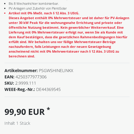
Bis 8 Wechselrichter kombinierbar.
PV-Anlagen und Zubehör von PlentiSolar
Artikel mit 0% MwSt. nach § 12 Abs. 3 UStG.
Dieses Angebot enthält 0% Mehrwertsteuer und ist daher für PV-Anlagen
unter 30 kW Peak für die wohnungsnahe Errichtung und private oder
öffentliche Nutzung bestimmt. Kein gewerblicher Weiterverkauf. Eine
Lieferung mit 0% Mehrwertsteuer erfolgt nur, wenn Sie als Kunde mit
dem Kauf bestätigen, dass die gesetzlichen Rahmenbedingungen hierfür
erfüllt sind. Wir behalten uns vor fällige Mehrwertsteuer-Beträge
nachzufordern, falls Leistungen nach der neuen Gesetzgebung
anscheinend nicht mit 0% Mehrwertsteuer nach § 12 Abs. 3 UStG zu
berechnen sind.
Artikelnummer:
PSGWSHINELINKX
EAN:
4250377977306
SKU:
2.9999.111
WEEE-Reg.-Nr.:
DE44369545
*
99,90 EUR
Inhalt
1
Stück