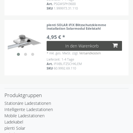
Art.
PSGWSPH3600
SKU
1.999973.31.110
plenti SOLAR iFIX Blitzschutzklemme
Installation Solarmodul Edelstahl
4,95 € *
In den Warenkorb
*
inkl. ges. MwSt.
zzgl.
Versandkosten
Lieferzeit: 1-4 Tage
Art.
IFIXBLITZSCHKLEM
SKU
60.9992.69.110
Produktgruppen
Stationäre Ladestationen
Intelligente Ladestationen
Mobile Ladestationen
Ladekabel
plenti Solar