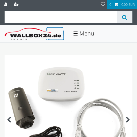
0
0,00 EUR
☰