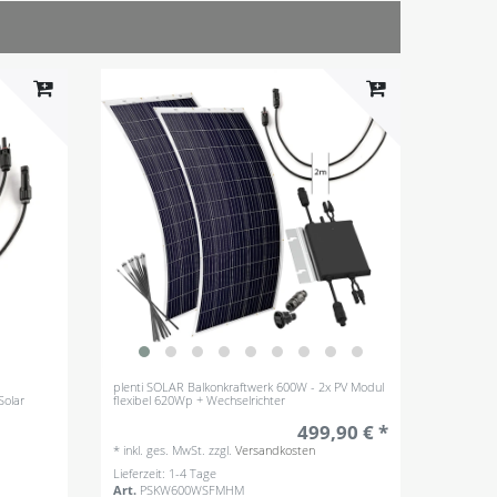
plenti SOLAR Balkonkraftwerk 600W - 2x PV Modul
Solar
flexibel 620Wp + Wechselrichter
499,90 € *
*
inkl. ges. MwSt.
zzgl.
Versandkosten
Lieferzeit: 1-4 Tage
Art.
PSKW600WSFMHM