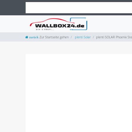
Zur Startseite gehen
plenti Solar
plenti SOLAR Phoenix St