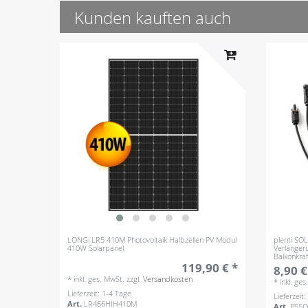
Kunden kauften auch
LONGi LR5 410M Photovoltaik Halbzellen PV Modul
plenti SO
410W Solarpanel
Verlänger
Balkonkra
119,90 € *
8,90 €
*
inkl. ges. MwSt.
zzgl.
Versandkosten
*
inkl. ge
Lieferzeit: 1-4 Tage
Lieferzeit
Art.
LR466HIH410M
Art.
PSS