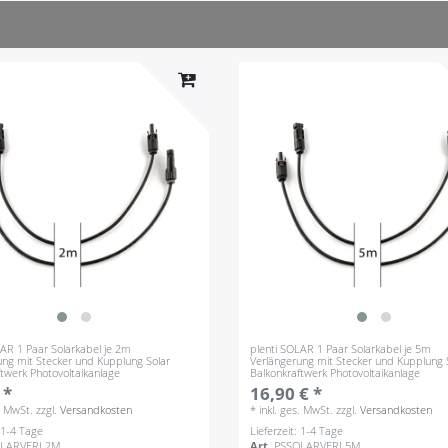
LAR 1 Paar Solarkabel je 2m
plenti SOLAR 1 Paar Solarkabel je 5m
ung mit Stecker und Kupplung Solar
Verlängerung mit Stecker und Kupplung 
ftwerk Photovoltaikanlage
Balkonkraftwerk Photovoltaikanlage
 *
16,90 € *
s. MwSt.
zzgl.
Versandkosten
*
inkl. ges. MwSt.
zzgl.
Versandkosten
: 1-4 Tage
Lieferzeit: 1-4 Tage
OLARVERL2M
Art.
PSSOLARVERL5M