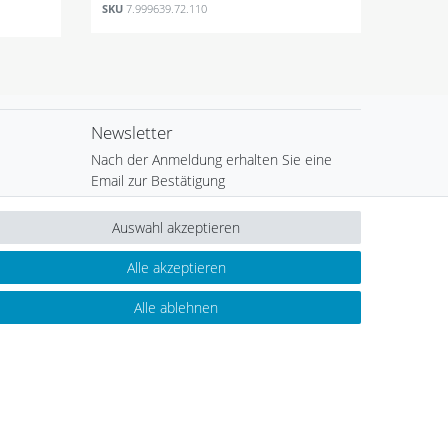
SKU
7.999639.72.110
Newsletter
Nach der Anmeldung erhalten Sie eine
Email zur Bestätigung
Newsletter
E-MAIL **
Auswahl akzeptieren
Honig
Alle akzeptieren
Hiermit bestätige ich, dass ich die
Daten­schutz­
erklärung
gelesen habe. Meine Einwilligung kann ich
jederzeit widerrufen.**
Alle ablehnen
Abonnieren
cher
** Hierbei handelt es sich um ein Pflichtfeld.
Powered by