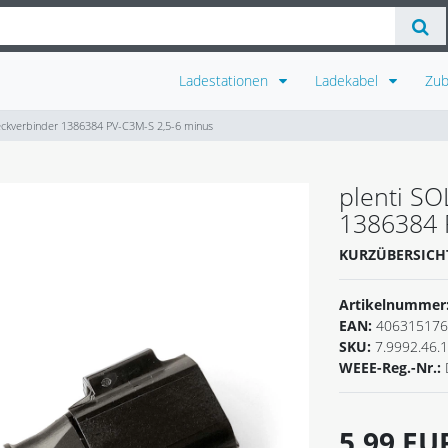
Ladestationen
Ladekabel
Zu
eckverbinder 1386384 PV-C3M-S 2,5-6 minus
plenti SO
1386384 
KURZÜBERSICH
Artikelnummer
EAN:
406315176
SKU:
7.9992.46.
WEEE-Reg.-Nr.:
5,99 E