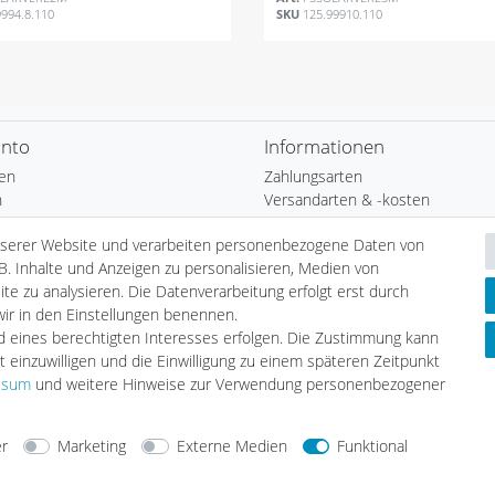
9994.8.110
SKU
125.99910.110
onto
Informationen
ren
Zahlungsarten
n
Versandarten & -kosten
b
Umwelt & Entsorgung
nserer Website und verarbeiten personenbezogene Daten von
Auszeichnungen
B. Inhalte und Anzeigen zu personalisieren, Medien von
ste
Elektrofahrzeug-Liste
te zu analysieren. Die Datenverarbeitung erfolgt erst durch
nfrage
Wallbox24 Katalog
 wir in den Einstellungen benennen.
Hybridfahrzeug-Liste
nd eines berechtigten Interesses erfolgen. Die Zustimmung kann
E-CHECK E-Mobilität Installation
t einzuwilligen und die Einwilligung zu einem späteren Zeitpunkt
Wallbox Serviceprotokoll
ssum
und weitere Hinweise zur Verwendung personenbezogener
Solar Serviceprotokoll
Aufstellungshinweis Batteriespei
er
Marketing
Externe Medien
Funktional
arten
Versandarten