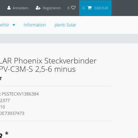
Anmelden
Registrieren
0
0
0,00 EUR
behör
Information
plenti Solar
LAR Phoenix Steckverbinder
PV-C3M-S 2,5-6 minus
T
:
PSSTECKV1386384
2377
110
DE73937473
*
UR