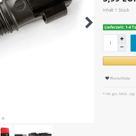
Inhalt
1
Stück
Lieferzeit: 1-4 T
Wunschliste
* inkl. ges. MwSt. zzgl.