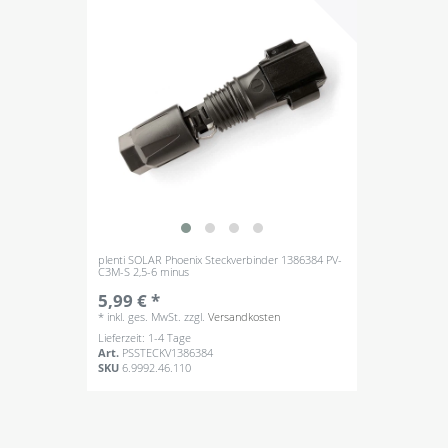
plenti SOLAR Phoenix Steckverbinder 1386384 PV-
C3M-S 2,5-6 minus
5,99 € *
*
inkl. ges. MwSt.
zzgl.
Versandkosten
Lieferzeit: 1-4 Tage
Art.
PSSTECKV1386384
SKU
6.9992.46.110