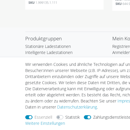
SKU
1.999135.1.111
SKU
644.
Produktgruppen
Mein K
Stationäre Ladestationen
Registrie
Intelligente Ladestationen
Anmelde
Mobile Ladestationen
Warenkor
Wir verwenden Cookies und ähnliche Technologien auf u
Ladekabel
Kasse
Besucher:innen unserer Webseite (z.B. IP-Adresse), um z.
plenti Solar
Wunschli
Drittanbietern einzubinden oder Zugriffe auf unsere Websi
Zubehör
Händlera
gesetzte Cookies. Wir teilen diese Daten mit Dritten, die
Installation
Die Datenverarbeitung kann mit Einwilligung oder aufgru
erteilt oder abgelehnt werden. Es besteht das Recht, nich
zu ändern oder zu widerrufen. Beachten Sie unser
Impre
Daten in unserer
Daten­schutz­erklärung
.
Essenziell
Statistik
Zahlungsdienstleist
Weitere Einstellungen
Nehmen Sie
Kontakt
mit uns auf
Zahlungs