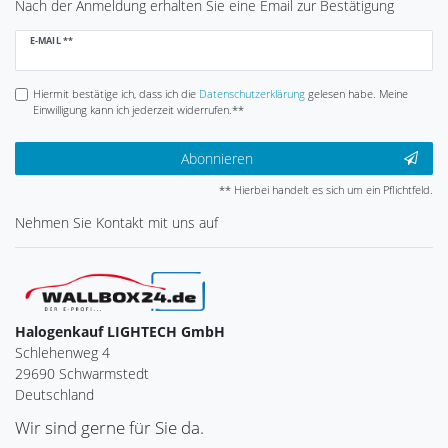
Nach der Anmeldung erhalten Sie eine Email zur Bestätigung
Newsletter
E-MAIL **
Honig
Hiermit bestätige ich, dass ich die
Daten­schutz­erklärung
gelesen habe. Meine
Einwilligung kann ich jederzeit widerrufen.**
Abonnieren
** Hierbei handelt es sich um ein Pflichtfeld.
Nehmen Sie
Kontakt
mit uns auf
Halogenkauf LIGHTECH GmbH
Schlehenweg 4
29690 Schwarmstedt
Deutschland
Wir sind gerne für Sie da.