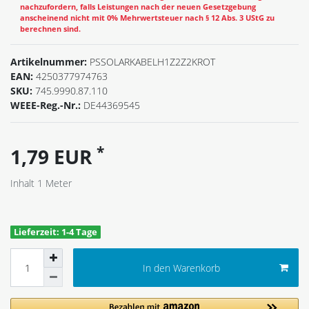
nachzufordern, falls Leistungen nach der neuen Gesetzgebung
anscheinend nicht mit 0% Mehrwertsteuer nach § 12 Abs. 3 UStG zu
berechnen sind.
Artikelnummer:
PSSOLARKABELH1Z2Z2KROT
EAN:
4250377974763
SKU:
745.9990.87.110
WEEE-Reg.-Nr.:
DE44369545
*
1,79 EUR
Inhalt
1
Meter
Lieferzeit: 1-4 Tage
In den Warenkorb