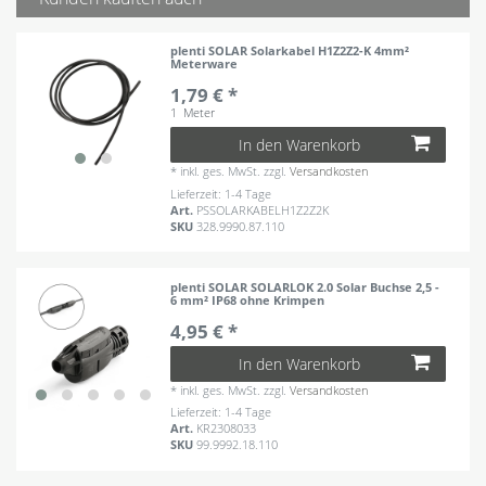
plenti SOLAR Solarkabel H1Z2Z2-K 4mm²
Meterware
1,79 € *
1
Meter
In den Warenkorb
*
inkl. ges. MwSt.
zzgl.
Versandkosten
Lieferzeit: 1-4 Tage
Art.
PSSOLARKABELH1Z2Z2K
SKU
328.9990.87.110
plenti SOLAR SOLARLOK 2.0 Solar Buchse 2,5 -
6 mm² IP68 ohne Krimpen
4,95 € *
In den Warenkorb
*
inkl. ges. MwSt.
zzgl.
Versandkosten
Lieferzeit: 1-4 Tage
Art.
KR2308033
SKU
99.9992.18.110