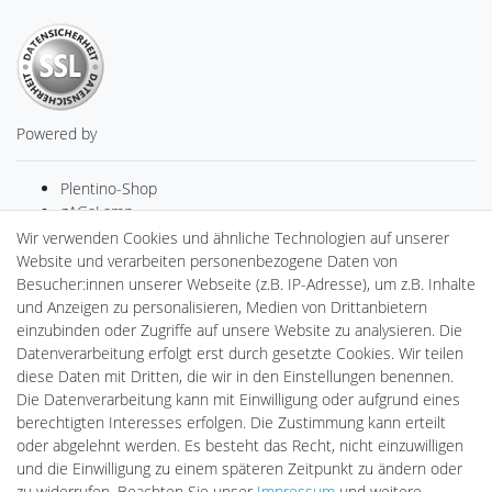
Powered by
Plentino-Shop
gAGaLamp
Drohnenstore24
Wir verwenden Cookies und ähnliche Technologien auf unserer
Cardanlight-Shop
Website und verarbeiten personenbezogene Daten von
Batteriespeicher
Besucher:innen unserer Webseite (z.B. IP-Adresse), um z.B. Inhalte
PlentiSolar
und Anzeigen zu personalisieren, Medien von Drittanbietern
Gebrauchtlicht
einzubinden oder Zugriffe auf unsere Website zu analysieren. Die
Ledkauf
Datenverarbeitung erfolgt erst durch gesetzte Cookies. Wir teilen
DEYESOLAR
diese Daten mit Dritten, die wir in den Einstellungen benennen.
Lightech Connect
Die Datenverarbeitung kann mit Einwilligung oder aufgrund eines
CardanLight Europe
berechtigten Interesses erfolgen. Die Zustimmung kann erteilt
FORTIMO LEDs
oder abgelehnt werden. Es besteht das Recht, nicht einzuwilligen
LED-RETROSHOP
und die Einwilligung zu einem späteren Zeitpunkt zu ändern oder
MeinUSB
zu widerrufen. Beachten Sie unser
Impressum
und weitere