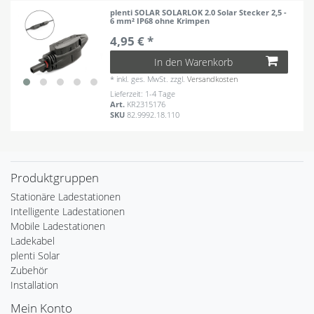
plenti SOLAR SOLARLOK 2.0 Solar Stecker 2,5 -
6 mm² IP68 ohne Krimpen
4,95 € *
In den Warenkorb
*
inkl. ges. MwSt.
zzgl.
Versandkosten
Lieferzeit: 1-4 Tage
Art.
KR2315176
SKU
82.9992.18.110
Produktgruppen
Stationäre Ladestationen
Intelligente Ladestationen
Mobile Ladestationen
Ladekabel
plenti Solar
Zubehör
Installation
Mein Konto