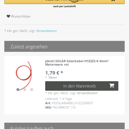
Wunschliste
* inkl. ges. MwSt. zzgl.
Versandkosten
Zuletzt angesehen
plenti SOLAR Solarkabel H1Z2Z2-K 4mm²
Meterware rot
1,79 € *
1
Meter
In den Warenkorb
*
inkl. ges. MwSt.
zzgl.
Versandkosten
Lieferzeit: 1-4 Tage
Art.
PSSOLARKABELH1Z2Z2KROT
SKU
745.9990.87.110
Kunden kauften auch