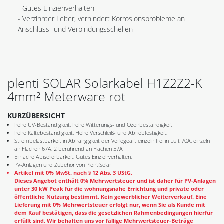
- Gutes Einziehverhalten
- Verzinnter Leiter, verhindert Korrosionsprobleme an
Anschluss- und Verbindungsschellen
plenti SOLAR Solarkabel H1Z2Z2-K
4mm² Meterware rot
KURZÜBERSICHT
hohe UV-Beständigkeit, hohe Witterungs- und Ozonbeständigkeit
hohe Kältebeständigkeit, Hohe Verschleiß- und Abriebfestigkeit,
Strombelastbarkeit in Abhängigkeit der Verlegeart einzeln frei in Luft 70A, einzeln
an Flächen 67A, 2 berührend an Flächen 57A
Einfache Abisolierbarkeit, Gutes Einziehverhalten,
PV-Anlagen und Zubehör von PlentiSolar
Artikel mit 0% MwSt. nach § 12 Abs. 3 UStG.
Dieses Angebot enthält 0% Mehrwertsteuer und ist daher für PV-Anlagen
unter 30 kW Peak für die wohnungsnahe Errichtung und private oder
öffentliche Nutzung bestimmt. Kein gewerblicher Weiterverkauf. Eine
Lieferung mit 0% Mehrwertsteuer erfolgt nur, wenn Sie als Kunde mit
dem Kauf bestätigen, dass die gesetzlichen Rahmenbedingungen hierfür
erfüllt sind. Wir behalten uns vor fällige Mehrwertsteuer-Beträge