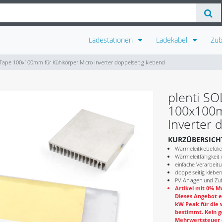
Ladestationen
Ladekabel
Zu
Tape 100x100mm für Kühlkörper Micro Inverter doppelseitig klebend
plenti S
100x100m
Inverter 
KURZÜBERSICH
Wärmeleitklebefolie
Wärmeleitfähigkeit
einfache Verarbeitu
doppelseitig kleben
PV-Anlagen und Zub
Artikel mit 0% Mw
Dieses Angebot e
kW Peak für die 
bestimmt. Kein g
Mehrwertsteuer e