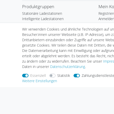
Produktgruppen
Mein K
Stationäre Ladestationen
Registrie
Intelligente Ladestationen
Anmelde
Mobile Ladestationen
Warenkor
Wir verwenden Cookies und ähnliche Technologien auf u
Ladekabel
Kasse
Besucher:innen unserer Webseite (z.B. IP-Adresse), um z.
plenti Solar
Wunschli
Drittanbietern einzubinden oder Zugriffe auf unsere Websi
Zubehör
Händlera
gesetzte Cookies. Wir teilen diese Daten mit Dritten, die
Installation
Die Datenverarbeitung kann mit Einwilligung oder aufgru
erteilt oder abgelehnt werden. Es besteht das Recht, nich
zu ändern oder zu widerrufen. Beachten Sie unser
Impre
Daten in unserer
Daten­schutz­erklärung
.
Essenziell
Statistik
Zahlungsdienstleist
Weitere Einstellungen
Nehmen Sie
Kontakt
mit uns auf
Zahlungs
Halogenkauf LIGHTECH GmbH