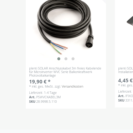
plenti SOLAR Anschlusskabel 3m freies Kabelende
plenti SO
für Microinverter WVC Serie Balkonkraftwerk
Installati
Photovoltaikanlage
4,45 €
19,90 € *
*
inkl. ge
*
inkl. ges. MwSt.
zzgl.
Versandkosten
Lieferzeit
Lieferzeit: 1-4 Tage
Art.
IFIX
Art.
PSWVCKABEL3M
SKU
3311
SKU
28.9998.5.110