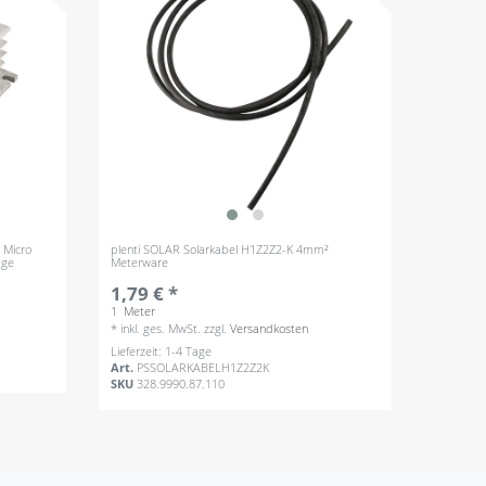
 Micro
plenti SOLAR Solarkabel H1Z2Z2-K 4mm²
age
Meterware
1,79 € *
1
Meter
*
inkl. ges. MwSt.
zzgl.
Versandkosten
Lieferzeit: 1-4 Tage
Art.
PSSOLARKABELH1Z2Z2K
SKU
328.9990.87.110