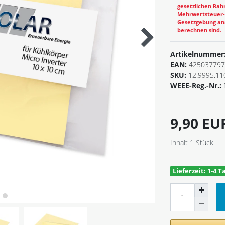
gesetzlichen Rahm
Mehrwertsteuer-B
Gesetzgebung ans
berechnen sind.
Artikelnummer
EAN:
425037797
SKU:
12.9995.11
WEEE-Reg.-Nr.:
9,90 E
Inhalt
1
Stück
Lieferzeit: 1-4 T