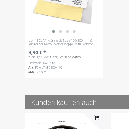
plenti SOLAR Wärmeleit Tape 100x100mm für
Kühlkörper Micro Inverter doppelseitig klebend
9,90 € *
*
inkl. ges. MwSt.
zzgl.
Versandkosten
Lieferzeit: 1-4 Tage
Art.
PSWLTAPE100X100
SKU
12.9995.110
Kunden kauften auch