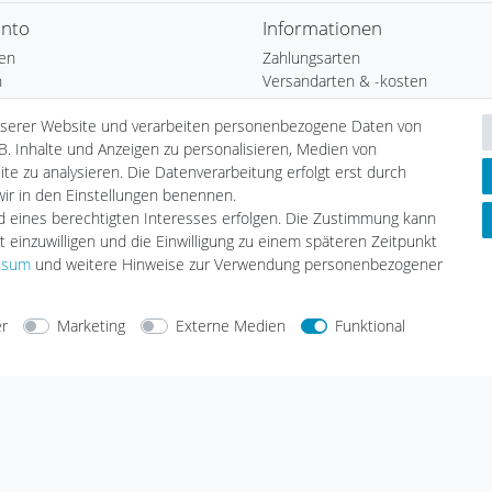
onto
Informationen
ren
Zahlungsarten
n
Versandarten & -kosten
b
Umwelt & Entsorgung
nserer Website und verarbeiten personenbezogene Daten von
Auszeichnungen
B. Inhalte und Anzeigen zu personalisieren, Medien von
ste
Elektrofahrzeug-Liste
te zu analysieren. Die Datenverarbeitung erfolgt erst durch
nfrage
Wallbox24 Katalog
 wir in den Einstellungen benennen.
Hybridfahrzeug-Liste
nd eines berechtigten Interesses erfolgen. Die Zustimmung kann
E-CHECK E-Mobilität Installation
t einzuwilligen und die Einwilligung zu einem späteren Zeitpunkt
Wallbox Serviceprotokoll
ssum
und weitere Hinweise zur Verwendung personenbezogener
Solar Serviceprotokoll
Aufstellungshinweis Batteriespei
er
Marketing
Externe Medien
Funktional
arten
Versandarten