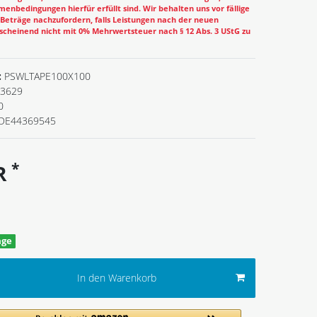
enbedingungen hierfür erfüllt sind. Wir behalten uns vor fällige
eträge nachzufordern, falls Leistungen nach der neuen
cheinend nicht mit 0% Mehrwertsteuer nach § 12 Abs. 3 UStG zu
:
PSWLTAPE100X100
3629
0
DE44369545
*
UR
age
In den Warenkorb