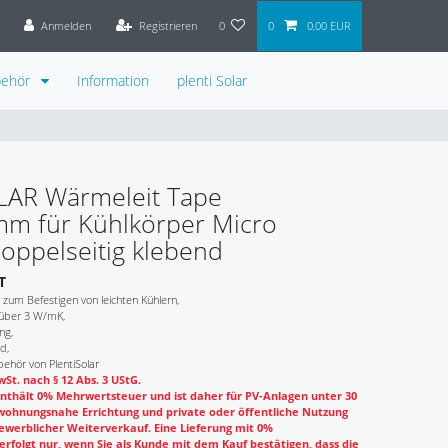
Anmelden
Registrieren
0
0
0,00 EUR
behör
Information
plenti Solar
OLAR Wärmeleit Tape
m für Kühlkörper Micro
doppelseitig klebend
T
 zum Befestigen von leichten Kühlern,
 über 3 W/mK,
ng,
d,
ehör von PlentiSolar
St. nach § 12 Abs. 3 UStG.
nthält 0% Mehrwertsteuer und ist daher für PV-Anlagen unter 30
wohnungsnahe Errichtung und private oder öffentliche Nutzung
ewerblicher Weiterverkauf. Eine Lieferung mit 0%
rfolgt nur, wenn Sie als Kunde mit dem Kauf bestätigen, dass die