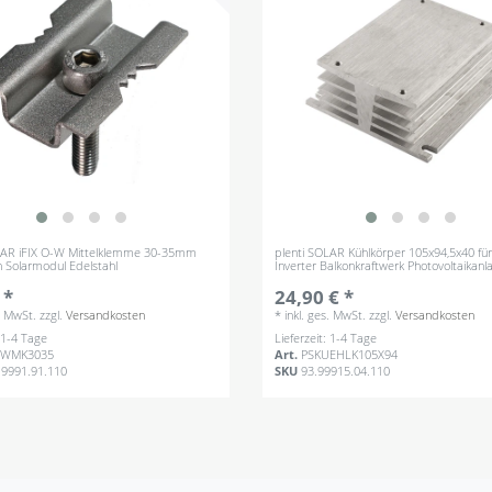
LAR iFIX O-W Mittelklemme 30-35mm
plenti SOLAR Kühlkörper 105x94,5x40 für
on Solarmodul Edelstahl
Inverter Balkonkraftwerk Photovoltaikanl
 *
24,90 € *
s. MwSt.
zzgl.
Versandkosten
*
inkl. ges. MwSt.
zzgl.
Versandkosten
: 1-4 Tage
Lieferzeit: 1-4 Tage
OWMK3035
Art.
PSKUEHLK105X94
.9991.91.110
SKU
93.99915.04.110