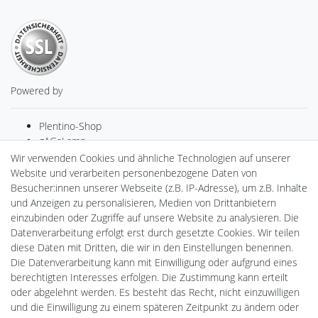
Powered by
Plentino-Shop
gAGaLamp
Drohnenstore24
Wir verwenden Cookies und ähnliche Technologien auf unserer
Cardanlight-Shop
Website und verarbeiten personenbezogene Daten von
Batteriespeicher
Besucher:innen unserer Webseite (z.B. IP-Adresse), um z.B. Inhalte
PlentiSolar
und Anzeigen zu personalisieren, Medien von Drittanbietern
Gebrauchtlicht
einzubinden oder Zugriffe auf unsere Website zu analysieren. Die
Ledkauf
Datenverarbeitung erfolgt erst durch gesetzte Cookies. Wir teilen
DEYESOLAR
diese Daten mit Dritten, die wir in den Einstellungen benennen.
Lightech Connect
Die Datenverarbeitung kann mit Einwilligung oder aufgrund eines
CardanLight Europe
berechtigten Interesses erfolgen. Die Zustimmung kann erteilt
FORTIMO LEDs
oder abgelehnt werden. Es besteht das Recht, nicht einzuwilligen
LED-RETROSHOP
und die Einwilligung zu einem späteren Zeitpunkt zu ändern oder