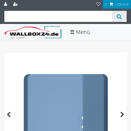
0
0,00 EUR
☰