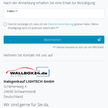
Nach der Anmeldung erhalten Sie eine Email zur Bestätigung
Newsletter
E-MAIL **
Honig
Hiermit bestätige ich, dass ich die
Daten­schutz­erklärung
gelesen habe. Meine
Einwilligung kann ich jederzeit widerrufen.**
Abonnieren
** Hierbei handelt es sich um ein Pflichtfeld.
Nehmen Sie
Kontakt
mit uns auf
Halogenkauf LIGHTECH GmbH
Schlehenweg 4
29690 Schwarmstedt
Deutschland
Wir sind gerne für Sie da.