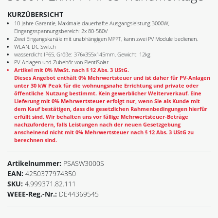
KURZÜBERSICHT
10 Jahre Garantie, Maximale dauerhafte Ausgangsleistung 3000W,
Eingangsspannungsbereich: 2x 80-580V
Zwei Eingangskanäle mit unabhängigen MPPT, kann zwei PV Module bedienen,
WLAN, DC Switch
wasserdicht IP65, Größe: 376x355x145mm, Gewicht: 12kg
PV-Anlagen und Zubehör von PlentiSolar
Artikel mit 0% MwSt. nach § 12 Abs. 3 UStG.
Dieses Angebot enthält 0% Mehrwertsteuer und ist daher für PV-Anlagen
unter 30 kW Peak für die wohnungsnahe Errichtung und private oder
öffentliche Nutzung bestimmt. Kein gewerblicher Weiterverkauf. Eine
Lieferung mit 0% Mehrwertsteuer erfolgt nur, wenn Sie als Kunde mit
dem Kauf bestätigen, dass die gesetzlichen Rahmenbedingungen hierfür
erfüllt sind. Wir behalten uns vor fällige Mehrwertsteuer-Beträge
nachzufordern, falls Leistungen nach der neuen Gesetzgebung
anscheinend nicht mit 0% Mehrwertsteuer nach § 12 Abs. 3 UStG zu
berechnen sind.
Artikelnummer:
PSASW3000S
EAN:
4250377974350
SKU:
4.999371.82.111
WEEE-Reg.-Nr.:
DE44369545