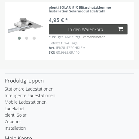
plenti SOLAR iFIX Blitzschutzklemme
Installation Solarmodul Edelstahl
4,95 € *
In den Warenkorb
*
inkl. ges. MwSt.
zzgl.
Versandkosten
Lieferzeit: 1-4 Tage
Art.
IFIXBLITZSCHKLEM
SKU
60.9992.69.110
Produktgruppen
Stationäre Ladestationen
Intelligente Ladestationen
Mobile Ladestationen
Ladekabel
plenti Solar
Zubehör
Installation
Mein Konto