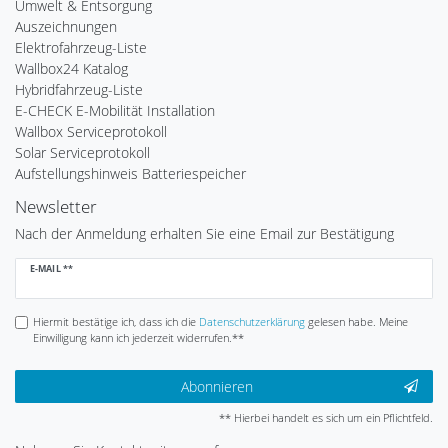
Umwelt & Entsorgung
Auszeichnungen
Elektrofahrzeug-Liste
Wallbox24 Katalog
Hybridfahrzeug-Liste
E-CHECK E-Mobilität Installation
Wallbox Serviceprotokoll
Solar Serviceprotokoll
Aufstellungshinweis Batteriespeicher
Newsletter
Nach der Anmeldung erhalten Sie eine Email zur Bestätigung
Newsletter
E-MAIL **
Honig
Hiermit bestätige ich, dass ich die
Daten­schutz­erklärung
gelesen habe. Meine
Einwilligung kann ich jederzeit widerrufen.**
Abonnieren
** Hierbei handelt es sich um ein Pflichtfeld.