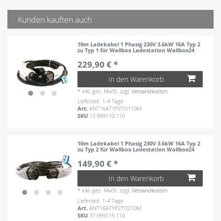
Kunden kauften auch
10m Ladekabel 1 Phasig 230V 3.6kW 16A Typ 2
zu Typ 1 für Wallbox Ladestation Wallbox24
229,90 € *
In den Warenkorb
*
inkl. ges. MwSt.
zzgl.
Versandkosten
Lieferzeit: 1-4 Tage
Art.
ANT16ATYP2TO110M
SKU
13.999110.110
10m Ladekabel 1 Phasig 230V 3.6kW 16A Typ 2
zu Typ 2 für Wallbox Ladestation Wallbox24
149,90 € *
In den Warenkorb
*
inkl. ges. MwSt.
zzgl.
Versandkosten
Lieferzeit: 1-4 Tage
Art.
ANT16ATYP2TO210M
SKU
37.999115.110