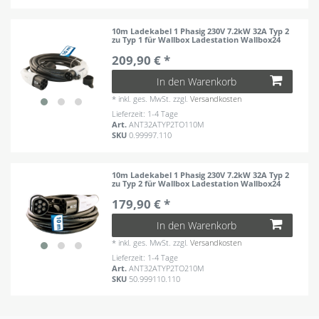
10m Ladekabel 1 Phasig 230V 7.2kW 32A Typ 2
zu Typ 1 für Wallbox Ladestation Wallbox24
209,90 € *
In den Warenkorb
*
inkl. ges. MwSt.
zzgl.
Versandkosten
Lieferzeit: 1-4 Tage
Art.
ANT32ATYP2TO110M
SKU
0.99997.110
10m Ladekabel 1 Phasig 230V 7.2kW 32A Typ 2
zu Typ 2 für Wallbox Ladestation Wallbox24
179,90 € *
In den Warenkorb
*
inkl. ges. MwSt.
zzgl.
Versandkosten
Lieferzeit: 1-4 Tage
Art.
ANT32ATYP2TO210M
SKU
50.999110.110