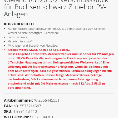
für Buchsen schwarz Zubehör PV-
Anlagen
KURZÜBERSICHT
Nur für Wieland Solar Stecksystem! RST20i3/2 Verschlussstück, zum sicheren
Verschluss nicht benötigter Buchsenteile,
Farbe: schwarz,
Material: Kunststoff
PV-Anlagen und Zubehör von PlentiSolar
Artikel mit 0% MwSt. nach § 12 Abs. 3 UStG.
Dieses Angebot enthält 0% Mehrwertsteuer und ist daher für PV-Anlagen
unter 30 kW Peak für die wohnungsnahe Errichtung und private oder
öffentliche Nutzung bestimmt. Kein gewerblicher Weiterverkauf. Eine
Lieferung mit 0% Mehrwertsteuer erfolgt nur, wenn Sie als Kunde mit
dem Kauf bestätigen, dass die gesetzlichen Rahmenbedingungen hierfür
erfüllt sind. Wir behalten uns vor fällige Mehrwertsteuer-Beträge
nachzufordern, falls Leistungen nach der neuen Gesetzgebung
anscheinend nicht mit 0% Mehrwertsteuer nach § 12 Abs. 3 UStG zu
berechnen sind.
Artikelnummer:
WIZ556445531
EAN:
4015573744547
SKU:
1.9991.13.110
WEEE-Reg.-Nr.:
DE71144701