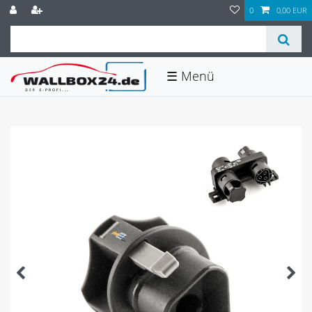
0
0,00 EUR
☰