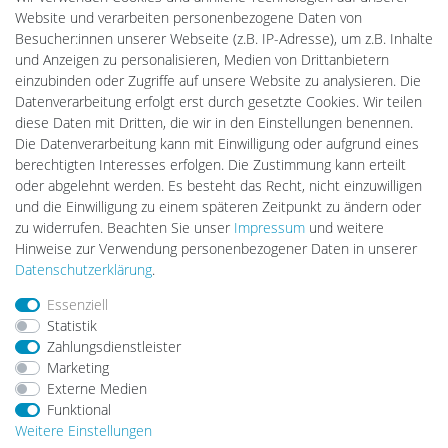
Cardanlight-Shop
Website und verarbeiten personenbezogene Daten von
Batteriespeicher
Besucher:innen unserer Webseite (z.B. IP-Adresse), um z.B. Inhalte
PlentiSolar
und Anzeigen zu personalisieren, Medien von Drittanbietern
Gebrauchtlicht
einzubinden oder Zugriffe auf unsere Website zu analysieren. Die
Ledkauf
Datenverarbeitung erfolgt erst durch gesetzte Cookies. Wir teilen
DEYESOLAR
diese Daten mit Dritten, die wir in den Einstellungen benennen.
Lightech Connect
Die Datenverarbeitung kann mit Einwilligung oder aufgrund eines
CardanLight Europe
berechtigten Interesses erfolgen. Die Zustimmung kann erteilt
FORTIMO LEDs
oder abgelehnt werden. Es besteht das Recht, nicht einzuwilligen
LED-RETROSHOP
und die Einwilligung zu einem späteren Zeitpunkt zu ändern oder
MeinUSB
zu widerrufen. Beachten Sie unser
Impressum
und weitere
Hinweise zur Verwendung personenbezogener Daten in unserer
Daten­schutz­erklärung
.
Impressum
Daten­schutz­erklärung
AGB
Essenziell
Statistik
Zahlungsdienstleister
Barrierefreiheitserklärung
Widerrufs­recht
Marketing
Externe Medien
Funktional
Kontakt
Vertrag widerrufen
Weitere Einstellungen