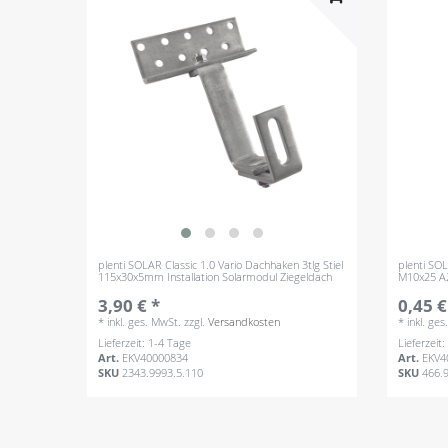
plenti SOLAR Classic 1.0 Vario Dachhaken 3tlg Stiel
plenti SO
115x30x5mm Installation Solarmodul Ziegeldach
M10x25 A2
3,90 € *
0,45 €
*
inkl. ges. MwSt.
zzgl.
Versandkosten
*
inkl. ge
Lieferzeit: 1-4 Tage
Lieferzeit
Art.
EKV40000834
Art.
EKV4
SKU
2343.9993.5.110
SKU
466.