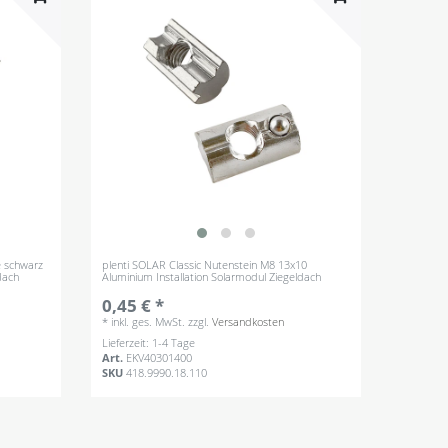
e schwarz
plenti SOLAR Classic Nutenstein M8 13x10
dach
Aluminium Installation Solarmodul Ziegeldach
0,45 € *
*
inkl. ges. MwSt.
zzgl.
Versandkosten
Lieferzeit: 1-4 Tage
Art.
EKV40301400
SKU
418.9990.18.110