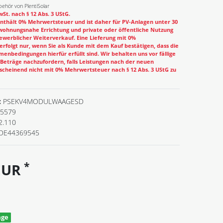
ehör von PlentiSolar
St. nach § 12 Abs. 3 UStG.
nthält 0% Mehrwertsteuer und ist daher für PV-Anlagen unter 30
wohnungsnahe Errichtung und private oder öffentliche Nutzung
ewerblicher Weiterverkauf. Eine Lieferung mit 0%
rfolgt nur, wenn Sie als Kunde mit dem Kauf bestätigen, dass die
enbedingungen hierfür erfüllt sind. Wir behalten uns vor fällige
eträge nachzufordern, falls Leistungen nach der neuen
cheinend nicht mit 0% Mehrwertsteuer nach § 12 Abs. 3 UStG zu
:
PSEKV4MODULWAAGESD
5579
2.110
DE44369545
*
 EUR
age