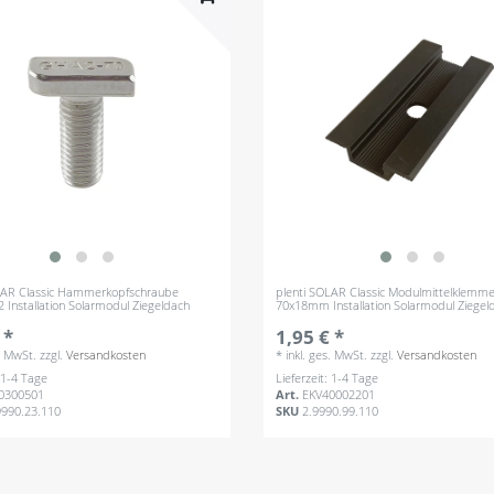
LAR Classic Hammerkopfschraube
plenti SOLAR Classic Modulmittelklemm
 Installation Solarmodul Ziegeldach
70x18mm Installation Solarmodul Ziegel
 *
1,95 € *
s. MwSt.
zzgl.
Versandkosten
*
inkl. ges. MwSt.
zzgl.
Versandkosten
: 1-4 Tage
Lieferzeit: 1-4 Tage
0300501
Art.
EKV40002201
9990.23.110
SKU
2.9990.99.110