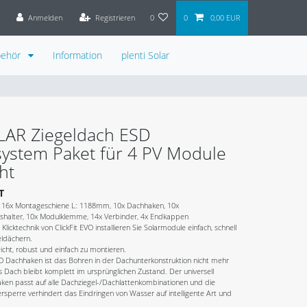
Anmelden
Registrieren
0
0
0,00 EUR
behör
Information
plenti Solar
OLAR Ziegeldach ESD
ystem Paket für 4 PV Module
ht
T
. 16x Montageschiene L: 1188mm, 10x Dachhaken, 10x
halter, 10x Modulklemme, 14x Verbinder, 4x Endkappen
Klicktechnik von ClickFit EVO installieren Sie Solarmodule einfach, schnell
eldächern.
cht, robust und einfach zu montieren.
VO Dachhaken ist das Bohren in der Dachunterkonstruktion nicht mehr
s Dach bleibt komplett im ursprünglichen Zustand. Der universell
aken passt auf alle Dachziegel-/Dachlattenkombinationen und die
sperre verhindert das Eindringen von Wasser auf intelligente Art und