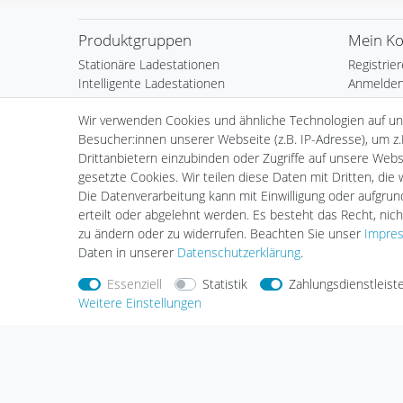
Produktgruppen
Mein K
Stationäre Ladestationen
Registrie
Intelligente Ladestationen
Anmelde
Mobile Ladestationen
Warenkor
Wir verwenden Cookies und ähnliche Technologien auf u
Ladekabel
Kasse
Besucher:innen unserer Webseite (z.B. IP-Adresse), um z.
plenti Solar
Wunschli
Drittanbietern einzubinden oder Zugriffe auf unsere Websi
Zubehör
Händlera
gesetzte Cookies. Wir teilen diese Daten mit Dritten, die
Installation
Die Datenverarbeitung kann mit Einwilligung oder aufgru
erteilt oder abgelehnt werden. Es besteht das Recht, nich
zu ändern oder zu widerrufen. Beachten Sie unser
Impre
Daten in unserer
Daten­schutz­erklärung
.
Essenziell
Statistik
Zahlungsdienstleist
Weitere Einstellungen
Nehmen Sie
Kontakt
mit uns auf
Zahlungs
Halogenkauf LIGHTECH GmbH