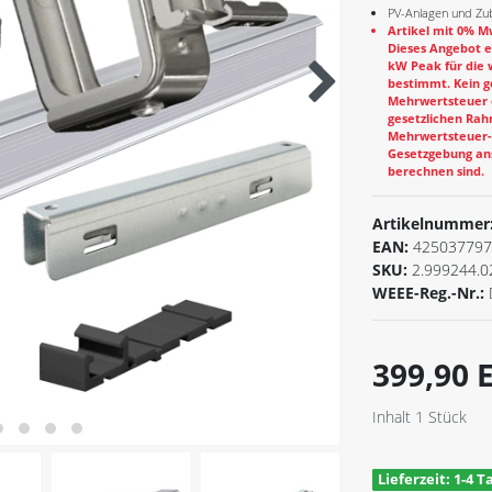
PV-Anlagen und Zub
Artikel mit 0% Mw
Dieses Angebot e
kW Peak für die 
bestimmt. Kein g
Mehrwertsteuer e
gesetzlichen Rahm
Mehrwertsteuer-B
Gesetzgebung ans
berechnen sind.
Artikelnummer
EAN:
425037797
SKU:
2.999244.0
WEEE-Reg.-Nr.:
399,90
Inhalt
1
Stück
Lieferzeit: 1-4 T