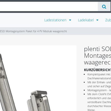
Ladestationen
Ladekabel
Zu
 ESD Montagesystem Paket für 4 PV Module waagerecht
plenti S
Montages
waagerec
KURZÜBERSICH
Komplettpaket inkl
Dachhakenabstands
Mit der Einhak- und 
und sicher auf Zieg
Montagesystem - lei
Mit dem ClickFit E
erforderlich und da
verstellbare Dachh
durchdachte Wasser
Weise.