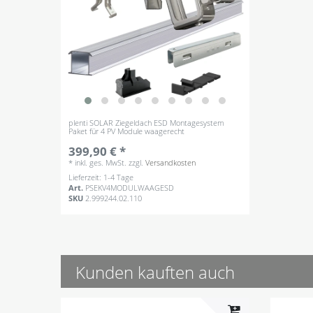
plenti SOLAR Ziegeldach ESD Montagesystem
Paket für 4 PV Module waagerecht
399,90 € *
*
inkl. ges. MwSt.
zzgl.
Versandkosten
Lieferzeit: 1-4 Tage
Art.
PSEKV4MODULWAAGESD
SKU
2.999244.02.110
Kunden kauften auch