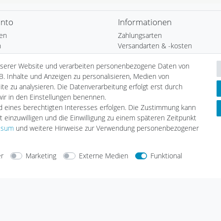
onto
Informationen
ren
Zahlungsarten
n
Versandarten & -kosten
b
Umwelt & Entsorgung
nserer Website und verarbeiten personenbezogene Daten von
Auszeichnungen
B. Inhalte und Anzeigen zu personalisieren, Medien von
ste
Elektrofahrzeug-Liste
te zu analysieren. Die Datenverarbeitung erfolgt erst durch
nfrage
Wallbox24 Katalog
 wir in den Einstellungen benennen.
Hybridfahrzeug-Liste
nd eines berechtigten Interesses erfolgen. Die Zustimmung kann
E-CHECK E-Mobilität Installation
t einzuwilligen und die Einwilligung zu einem späteren Zeitpunkt
Wallbox Serviceprotokoll
ssum
und weitere Hinweise zur Verwendung personenbezogener
Solar Serviceprotokoll
Aufstellungshinweis Batteriespei
er
Marketing
Externe Medien
Funktional
arten
Versandarten