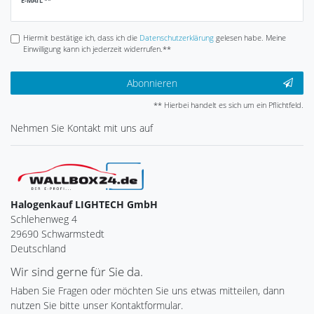
Newsletter
E-MAIL **
Honig
Hiermit bestätige ich, dass ich die
Daten­schutz­erklärung
gelesen habe. Meine
Einwilligung kann ich jederzeit widerrufen.**
Abonnieren
** Hierbei handelt es sich um ein Pflichtfeld.
Nehmen Sie
Kontakt
mit uns auf
Halogenkauf LIGHTECH GmbH
Schlehenweg 4
29690 Schwarmstedt
Deutschland
Wir sind gerne für Sie da.
Haben Sie Fragen oder möchten Sie uns etwas mitteilen, dann
nutzen Sie bitte unser Kontaktformular.