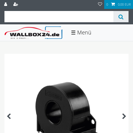
0
0,00 EUR
☰