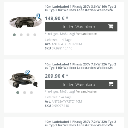
10m Ladekabel 1 Phasig 230V 3.6kW 16A Typ 2
zu Typ 2 für Wallbox Ladestation Wallbox24
149,90 € *
In den Warenkorb
*
inkl. ges. MwSt.
zzgl.
Versandkosten
Lieferzeit: 1-4 Tage
Art.
ANT16ATYP2TO210M
SKU
37.999115.110
10m Ladekabel 1 Phasig 230V 7.2kW 32A Typ 2
zu Typ 1 für Wallbox Ladestation Wallbox24
209,90 € *
In den Warenkorb
*
inkl. ges. MwSt.
zzgl.
Versandkosten
Lieferzeit: 1-4 Tage
Art.
ANT32ATYP2TO110M
SKU
0.99997.110
10m Ladekabel 1 Phasig 230V 7.2kW 32A Typ 2
zu Typ 2 für Wallbox Ladestation Wallbox24