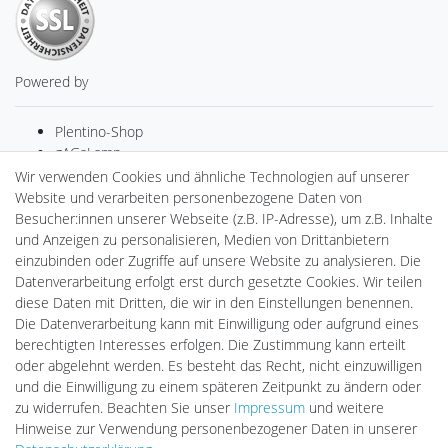
Powered by
Plentino-Shop
gAGaLamp
Drohnenstore24
Wir verwenden Cookies und ähnliche Technologien auf unserer
Cardanlight-Shop
Website und verarbeiten personenbezogene Daten von
Batteriespeicher
Besucher:innen unserer Webseite (z.B. IP-Adresse), um z.B. Inhalte
PlentiSolar
und Anzeigen zu personalisieren, Medien von Drittanbietern
Gebrauchtlicht
einzubinden oder Zugriffe auf unsere Website zu analysieren. Die
Ledkauf
Datenverarbeitung erfolgt erst durch gesetzte Cookies. Wir teilen
DEYESOLAR
diese Daten mit Dritten, die wir in den Einstellungen benennen.
Lightech Connect
Die Datenverarbeitung kann mit Einwilligung oder aufgrund eines
CardanLight Europe
berechtigten Interesses erfolgen. Die Zustimmung kann erteilt
FORTIMO LEDs
oder abgelehnt werden. Es besteht das Recht, nicht einzuwilligen
LED-RETROSHOP
und die Einwilligung zu einem späteren Zeitpunkt zu ändern oder
MeinUSB
zu widerrufen. Beachten Sie unser
Impressum
und weitere
Hinweise zur Verwendung personenbezogener Daten in unserer