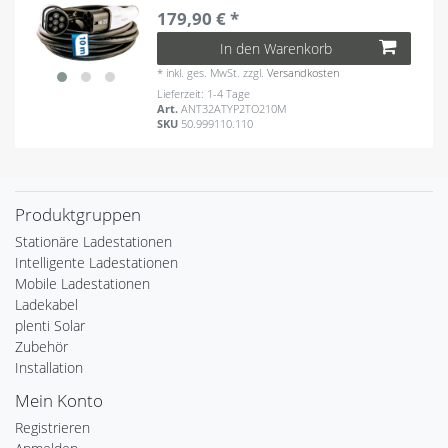
179,90 € *
In den Warenkorb
*
inkl. ges. MwSt.
zzgl.
Versandkosten
Lieferzeit: 1-4 Tage
Art.
ANT32ATYP2TO210M
SKU
50.999110.110
Produktgruppen
Stationäre Ladestationen
Intelligente Ladestationen
Mobile Ladestationen
Ladekabel
plenti Solar
Zubehör
Installation
Mein Konto
Registrieren