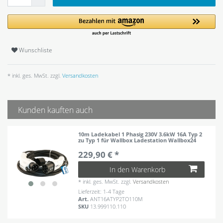
Wunschliste
* inkl. ges. MwSt. zzgl.
Versandkosten
Kunden kauften auch
10m Ladekabel 1 Phasig 230V 3.6kW 16A Typ 2
zu Typ 1 für Wallbox Ladestation Wallbox24
229,90 € *
In den Warenkorb
*
inkl. ges. MwSt.
zzgl.
Versandkosten
Lieferzeit: 1-4 Tage
Art.
ANT16ATYP2TO110M
SKU
13.999110.110