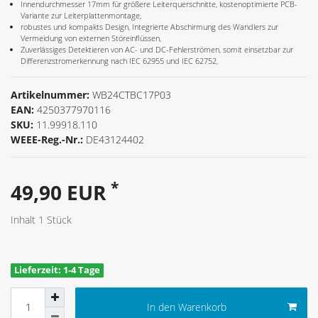
Innendurchmesser 17mm für größere Leiterquerschnitte, kostenoptimierte PCB-
Variante zur Leiterplattenmontage,
robustes und kompakts Design, Integrierte Abschirmung des Wandlers zur
Vermeidung von externen Störeinflüssen,
Zuverlässiges Detektieren von AC- und DC-Fehlerströmen, somit einsetzbar zur
Differenzstromerkennung nach IEC 62955 und IEC 62752,
Artikelnummer:
WB24CTBC17P03
EAN:
4250377970116
SKU:
11.99918.110
WEEE-Reg.-Nr.:
DE43124402
*
49,90 EUR
Inhalt
1
Stück
Lieferzeit: 1-4 Tage
In den Warenkorb