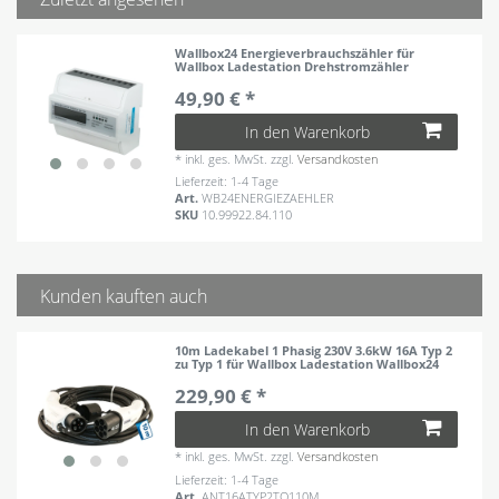
Wallbox24 Energieverbrauchszähler für
Wallbox Ladestation Drehstromzähler
49,90 € *
In den Warenkorb
*
inkl. ges. MwSt.
zzgl.
Versandkosten
Lieferzeit: 1-4 Tage
Art.
WB24ENERGIEZAEHLER
SKU
10.99922.84.110
Kunden kauften auch
10m Ladekabel 1 Phasig 230V 3.6kW 16A Typ 2
zu Typ 1 für Wallbox Ladestation Wallbox24
229,90 € *
In den Warenkorb
*
inkl. ges. MwSt.
zzgl.
Versandkosten
Lieferzeit: 1-4 Tage
Art.
ANT16ATYP2TO110M