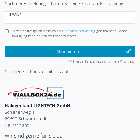
Nach der Anmeldung erhalten Sie eine Email zur Bestätigung
Newsletter
E-MAIL **
Honig
Hiermit bestätige ich, dass ich die
Daten­schutz­erklärung
gelesen habe. Meine
Einwilligung kann ich jederzeit widerrufen.**
Abonnieren
** Hierbei handelt es sich um ein Pflichtfeld.
Nehmen Sie
Kontakt
mit uns auf
Halogenkauf LIGHTECH GmbH
Schlehenweg 4
29690 Schwarmstedt
Deutschland
Wir sind gerne für Sie da.