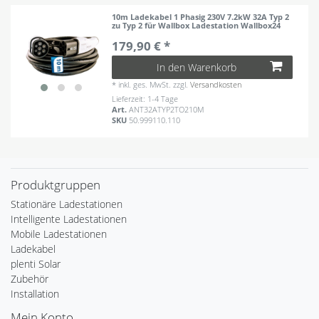
10m Ladekabel 1 Phasig 230V 7.2kW 32A Typ 2
zu Typ 2 für Wallbox Ladestation Wallbox24
179,90 € *
In den Warenkorb
*
inkl. ges. MwSt.
zzgl.
Versandkosten
Lieferzeit: 1-4 Tage
Art.
ANT32ATYP2TO210M
SKU
50.999110.110
Produktgruppen
Stationäre Ladestationen
Intelligente Ladestationen
Mobile Ladestationen
Ladekabel
plenti Solar
Zubehör
Installation
Mein Konto