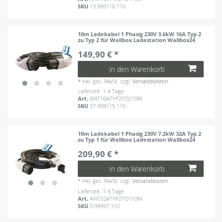
SKU
13.999110.110
10m Ladekabel 1 Phasig 230V 3.6kW 16A Typ 2
zu Typ 2 für Wallbox Ladestation Wallbox24
149,90 € *
In den Warenkorb
*
inkl. ges. MwSt.
zzgl.
Versandkosten
Lieferzeit: 1-4 Tage
Art.
ANT16ATYP2TO210M
SKU
37.999115.110
10m Ladekabel 1 Phasig 230V 7.2kW 32A Typ 2
zu Typ 1 für Wallbox Ladestation Wallbox24
209,90 € *
In den Warenkorb
*
inkl. ges. MwSt.
zzgl.
Versandkosten
Lieferzeit: 1-4 Tage
Art.
ANT32ATYP2TO110M
SKU
0.99997.110