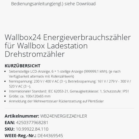
Bedienungsanleitung(engl.) siehe Download
Wallbox24 Energieverbrauchszähler
für Wallbox Ladestation
Drehstromzähler
KURZÜBERSICHT
Siebenstellige LCD-Anzeige, 6 + 1-stellige Anzeige (999999,1 kWh). (je nach
Verfügbarkeit alternativ mit Rollenzählwerk)
Nennspannung: 230 V / 400 V AC (3 ~), Betriebsspannung: 161 V / 279 V - 300 V /
520 V AC (3 ~),
Internationaler Standard: IEC 62053-21, Genauigkeitsklasse: 1, Schutzstufe: IP51
Größe: ca. 100x120x65 mm
Anmeldung der Mehrwertsteuer Rückerstattung auf PlentiSolar
Artikelnummer:
WB24ENERGIEZAEHLER
EAN:
4250377968281
SKU:
10.99922.84.110
WEEE-Reg.-Nr.:
DE44369545