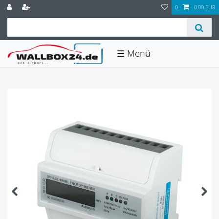
0
0,00 EUR
☰