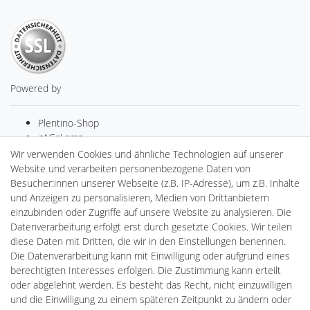
Powered by
Plentino-Shop
gAGaLamp
Drohnenstore24
Wir verwenden Cookies und ähnliche Technologien auf unserer
Cardanlight-Shop
Website und verarbeiten personenbezogene Daten von
Batteriespeicher
Besucher:innen unserer Webseite (z.B. IP-Adresse), um z.B. Inhalte
PlentiSolar
und Anzeigen zu personalisieren, Medien von Drittanbietern
Gebrauchtlicht
einzubinden oder Zugriffe auf unsere Website zu analysieren. Die
Ledkauf
Datenverarbeitung erfolgt erst durch gesetzte Cookies. Wir teilen
DEYESOLAR
diese Daten mit Dritten, die wir in den Einstellungen benennen.
Lightech Connect
Die Datenverarbeitung kann mit Einwilligung oder aufgrund eines
CardanLight Europe
berechtigten Interesses erfolgen. Die Zustimmung kann erteilt
FORTIMO LEDs
oder abgelehnt werden. Es besteht das Recht, nicht einzuwilligen
LED-RETROSHOP
und die Einwilligung zu einem späteren Zeitpunkt zu ändern oder