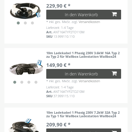
229,90 € *
In den Warenkorb
*
inkl. ges. MwSt.
zzgl.
Versandkosten
Lieferzeit: 1-4 Tage
Art.
ANT16ATYP2TO110M
SKU
13.999110.110
10m Ladekabel 1 Phasig 230V 3.6kW 16A Typ 2
zu Typ 2 für Wallbox Ladestation Wallbox24
149,90 € *
In den Warenkorb
*
inkl. ges. MwSt.
zzgl.
Versandkosten
Lieferzeit: 1-4 Tage
Art.
ANT16ATYP2TO210M
SKU
37.999115.110
10m Ladekabel 1 Phasig 230V 7.2kW 32A Typ 2
zu Typ 1 für Wallbox Ladestation Wallbox24
209,90 € *