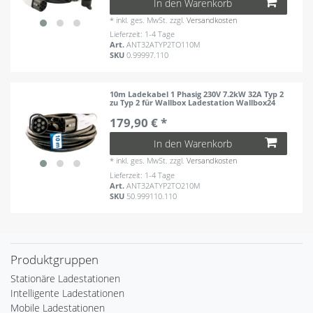
In den Warenkorb
*
inkl. ges. MwSt.
zzgl.
Versandkosten
Lieferzeit: 1-4 Tage
Art.
ANT32ATYP2TO110M
SKU
0.99997.110
10m Ladekabel 1 Phasig 230V 7.2kW 32A Typ 2
zu Typ 2 für Wallbox Ladestation Wallbox24
179,90 € *
In den Warenkorb
*
inkl. ges. MwSt.
zzgl.
Versandkosten
Lieferzeit: 1-4 Tage
Art.
ANT32ATYP2TO210M
SKU
50.999110.110
Produktgruppen
Stationäre Ladestationen
Intelligente Ladestationen
Mobile Ladestationen