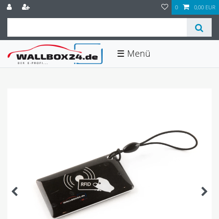
0
0,00 EUR
☰