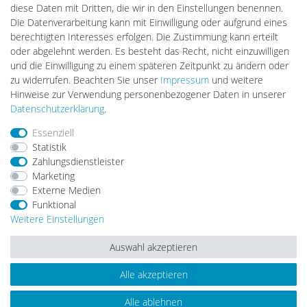
DEYESOLAR
diese Daten mit Dritten, die wir in den Einstellungen benennen.
Lightech Connect
Die Datenverarbeitung kann mit Einwilligung oder aufgrund eines
CardanLight Europe
berechtigten Interesses erfolgen. Die Zustimmung kann erteilt
FORTIMO LEDs
oder abgelehnt werden. Es besteht das Recht, nicht einzuwilligen
LED-RETROSHOP
und die Einwilligung zu einem späteren Zeitpunkt zu ändern oder
MeinUSB
zu widerrufen. Beachten Sie unser
Impressum
und weitere
Hinweise zur Verwendung personenbezogener Daten in unserer
Daten­schutz­erklärung
.
Impressum
Daten­schutz­erklärung
AGB
Essenziell
Statistik
Zahlungsdienstleister
Barrierefreiheitserklärung
Widerrufs­recht
Marketing
Externe Medien
Funktional
Kontakt
Vertrag widerrufen
Weitere Einstellungen
Auswahl akzeptieren
Alle akzeptieren
© Copyright 2026 | Alle Rechte vorbehalten.
Alle ablehnen