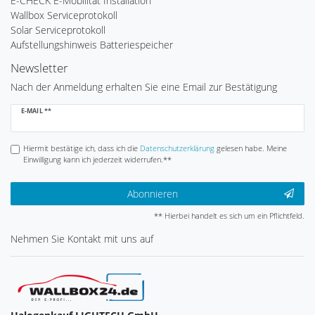
E-CHECK E-Mobilität Installation
Wallbox Serviceprotokoll
Solar Serviceprotokoll
Aufstellungshinweis Batteriespeicher
Newsletter
Nach der Anmeldung erhalten Sie eine Email zur Bestätigung
Newsletter
E-MAIL **
Honig
Hiermit bestätige ich, dass ich die
Daten­schutz­erklärung
gelesen habe. Meine
Einwilligung kann ich jederzeit widerrufen.**
Abonnieren
** Hierbei handelt es sich um ein Pflichtfeld.
Nehmen Sie
Kontakt
mit uns auf