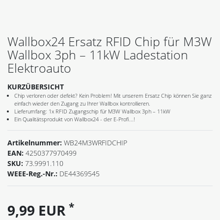
Wallbox24 Ersatz RFID Chip für M3W
Wallbox 3ph – 11kW Ladestation
Elektroauto
KURZÜBERSICHT
Chip verloren oder defekt? Kein Problem! Mit unserem Ersatz Chip können Sie ganz
einfach wieder den Zugang zu Ihrer Wallbox kontrollieren.
Lieferumfang: 1x RFID Zugangschip für M3W Wallbox 3ph – 11kW
Ein Qualitätsprodukt von Wallbox24 - der E-Profi...!
Artikelnummer:
WB24M3WRFIDCHIP
EAN:
4250377970499
SKU:
73.9991.110
WEEE-Reg.-Nr.:
DE44369545
*
9,99 EUR