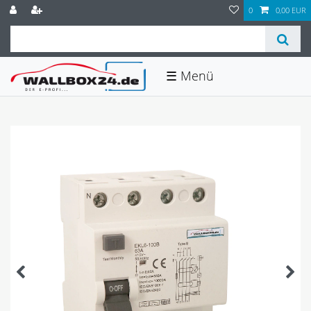
0
0,00 EUR
☰