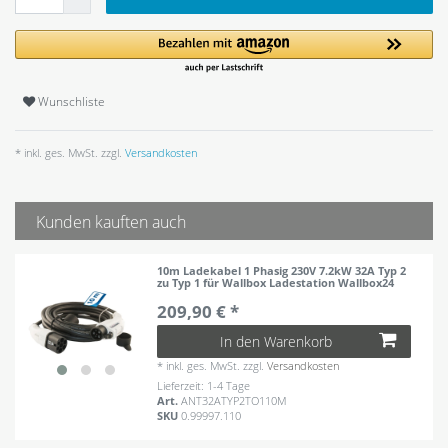
Wunschliste
* inkl. ges. MwSt. zzgl.
Versandkosten
Kunden kauften auch
10m Ladekabel 1 Phasig 230V 7.2kW 32A Typ 2
zu Typ 1 für Wallbox Ladestation Wallbox24
209,90 € *
In den Warenkorb
*
inkl. ges. MwSt.
zzgl.
Versandkosten
Lieferzeit: 1-4 Tage
Art.
ANT32ATYP2TO110M
SKU
0.99997.110