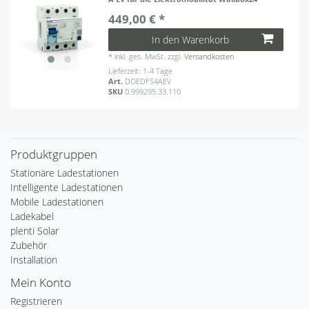
449,00 € *
In den Warenkorb
*
inkl. ges. MwSt.
zzgl.
Versandkosten
Lieferzeit: 1-4 Tage
Art.
DOEDFS4AEV
SKU
0.999295.33.110
Produktgruppen
Stationäre Ladestationen
Intelligente Ladestationen
Mobile Ladestationen
Ladekabel
plenti Solar
Zubehör
Installation
Mein Konto
Registrieren