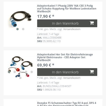
Adapterkabel 1 Phasig 230V 16A CEE 3 Polig
auf Schuko Kupplung für Wallbox Ladestation
Wallbox24
17,90 € *
In den Warenkorb
*
inkl. ges. MwSt.
zzgl.
Versandkosten
Lieferzeit: 1-4 Tage
Art.
WALLCEE60488
SKU
35.9995.62.110
Adapterkabel 4er Set für Elektrofahrzeuge
Hybrid Elektroauto - CEE Adapter Set
Wallbox24
69,90 € *
In den Warenkorb
*
inkl. ges. MwSt.
zzgl.
Versandkosten
Lieferzeit: 1-4 Tage
Art.
BUNDLEWALLCEE4XSET
SKU
1.99929.38.110
Doepke FI-Schutzsschalter Typ EV 4-pol. DFS 4
A EV für die Elektromobilität Wallbox24