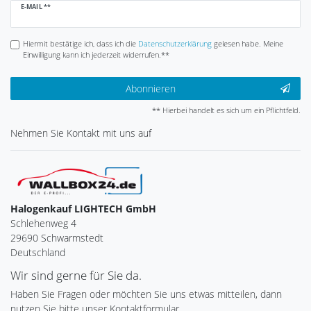
Newsletter
E-MAIL **
Honig
Hiermit bestätige ich, dass ich die
Daten­schutz­erklärung
gelesen habe. Meine
Einwilligung kann ich jederzeit widerrufen.**
Abonnieren
** Hierbei handelt es sich um ein Pflichtfeld.
Nehmen Sie
Kontakt
mit uns auf
Halogenkauf LIGHTECH GmbH
Schlehenweg 4
29690 Schwarmstedt
Deutschland
Wir sind gerne für Sie da.
Haben Sie Fragen oder möchten Sie uns etwas mitteilen, dann
nutzen Sie bitte unser Kontaktformular.