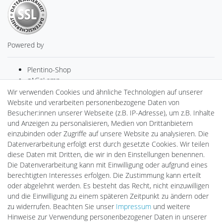
Powered by
Plentino-Shop
gAGaLamp
Drohnenstore24
Wir verwenden Cookies und ähnliche Technologien auf unserer
Cardanlight-Shop
Website und verarbeiten personenbezogene Daten von
Batteriespeicher
Besucher:innen unserer Webseite (z.B. IP-Adresse), um z.B. Inhalte
PlentiSolar
und Anzeigen zu personalisieren, Medien von Drittanbietern
Gebrauchtlicht
einzubinden oder Zugriffe auf unsere Website zu analysieren. Die
Ledkauf
Datenverarbeitung erfolgt erst durch gesetzte Cookies. Wir teilen
DEYESOLAR
diese Daten mit Dritten, die wir in den Einstellungen benennen.
Lightech Connect
Die Datenverarbeitung kann mit Einwilligung oder aufgrund eines
CardanLight Europe
berechtigten Interesses erfolgen. Die Zustimmung kann erteilt
FORTIMO LEDs
oder abgelehnt werden. Es besteht das Recht, nicht einzuwilligen
LED-RETROSHOP
und die Einwilligung zu einem späteren Zeitpunkt zu ändern oder
MeinUSB
zu widerrufen. Beachten Sie unser
Impressum
und weitere
Hinweise zur Verwendung personenbezogener Daten in unserer