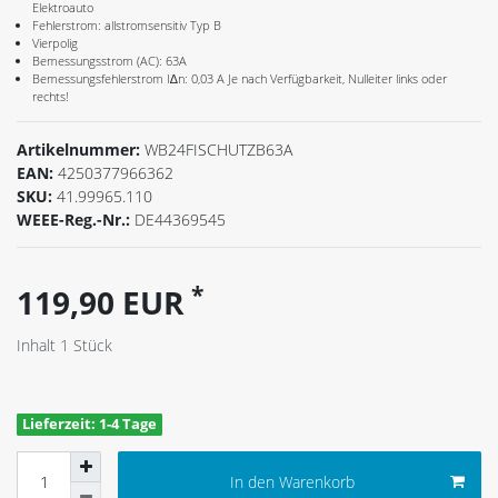
Elektroauto
Fehlerstrom: allstromsensitiv Typ B
Vierpolig
Bemessungsstrom (AC): 63A
Bemessungsfehlerstrom I∆n: 0,03 A Je nach Verfügbarkeit, Nulleiter links oder
rechts!
Artikelnummer:
WB24FISCHUTZB63A
EAN:
4250377966362
SKU:
41.99965.110
WEEE-Reg.-Nr.:
DE44369545
*
119,90 EUR
Inhalt
1
Stück
Lieferzeit: 1-4 Tage
In den Warenkorb