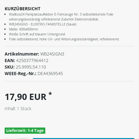
KURZÜBERSICHT
Wallbox24 Parkplatzaufkleber E-Fahrzeuge Nr. 3 selbstklebende Folie
witterungsbeständig reflektierend Zubehör Elektromobilität
WB24SIGN3 - ELEKTRO-TANKSTELLE (Säule)
Maße: 600x600mm
Weiße Schrift auf blauem Untergrund
Folie selbstklebend, hohe UV- und Witterungsbeständigkeit, reflektierend.
Artikelnummer:
WB24SIGN3
EAN:
4250377964412
SKU:
25.9995.54.110
WEEE-Reg.-Nr.:
DE44369545
*
17,90 EUR
Inhalt
1
Stück
Lieferzeit: 1-4 Tage