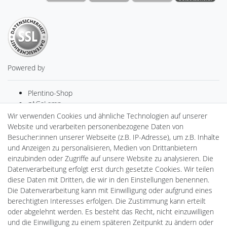
Powered by
Plentino-Shop
gAGaLamp
Drohnenstore24
Wir verwenden Cookies und ähnliche Technologien auf unserer
Cardanlight-Shop
Website und verarbeiten personenbezogene Daten von
Batteriespeicher
Besucher:innen unserer Webseite (z.B. IP-Adresse), um z.B. Inhalte
PlentiSolar
und Anzeigen zu personalisieren, Medien von Drittanbietern
Gebrauchtlicht
einzubinden oder Zugriffe auf unsere Website zu analysieren. Die
Ledkauf
Datenverarbeitung erfolgt erst durch gesetzte Cookies. Wir teilen
DEYESOLAR
diese Daten mit Dritten, die wir in den Einstellungen benennen.
Lightech Connect
Die Datenverarbeitung kann mit Einwilligung oder aufgrund eines
CardanLight Europe
berechtigten Interesses erfolgen. Die Zustimmung kann erteilt
FORTIMO LEDs
oder abgelehnt werden. Es besteht das Recht, nicht einzuwilligen
LED-RETROSHOP
und die Einwilligung zu einem späteren Zeitpunkt zu ändern oder