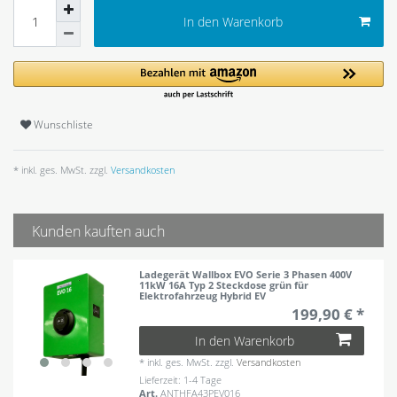
In den Warenkorb
Wunschliste
* inkl. ges. MwSt. zzgl.
Versandkosten
Kunden kauften auch
Ladegerät Wallbox EVO Serie 3 Phasen 400V
11kW 16A Typ 2 Steckdose grün für
Elektrofahrzeug Hybrid EV
199,90 € *
In den Warenkorb
*
inkl. ges. MwSt.
zzgl.
Versandkosten
Lieferzeit: 1-4 Tage
Art.
ANTHFA43PEV016