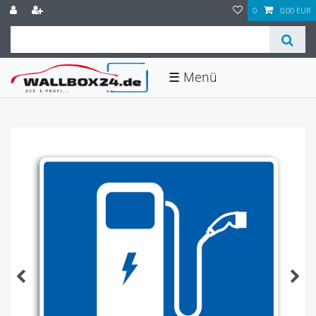
0
0,00 EUR
☰