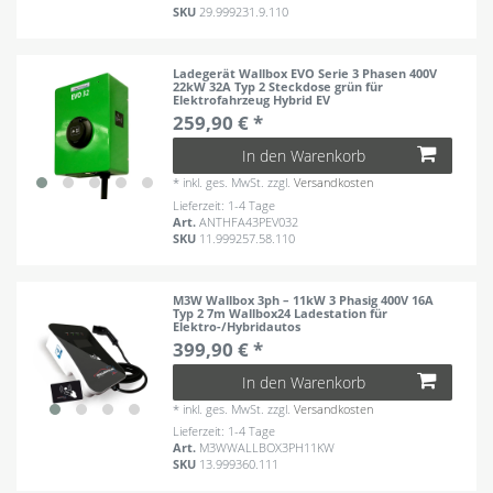
SKU
29.999231.9.110
Ladegerät Wallbox EVO Serie 3 Phasen 400V
22kW 32A Typ 2 Steckdose grün für
Elektrofahrzeug Hybrid EV
259,90 € *
In den Warenkorb
*
inkl. ges. MwSt.
zzgl.
Versandkosten
Lieferzeit: 1-4 Tage
Art.
ANTHFA43PEV032
SKU
11.999257.58.110
M3W Wallbox 3ph – 11kW 3 Phasig 400V 16A
Typ 2 7m Wallbox24 Ladestation für
Elektro-/Hybridautos
399,90 € *
In den Warenkorb
*
inkl. ges. MwSt.
zzgl.
Versandkosten
Lieferzeit: 1-4 Tage
Art.
M3WWALLBOX3PH11KW
SKU
13.999360.111