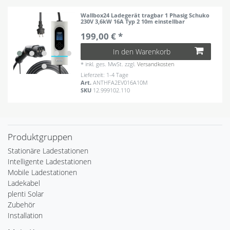
Wallbox24 Ladegerät tragbar 1 Phasig Schuko
230V 3,6kW 16A Typ 2 10m einstellbar
199,00 € *
In den Warenkorb
*
inkl. ges. MwSt.
zzgl.
Versandkosten
Lieferzeit: 1-4 Tage
Art.
ANTHFA2EV016A10M
SKU
12.999102.110
Produktgruppen
Stationäre Ladestationen
Intelligente Ladestationen
Mobile Ladestationen
Ladekabel
plenti Solar
Zubehör
Installation