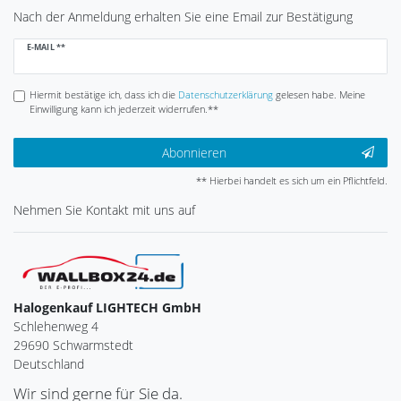
Nach der Anmeldung erhalten Sie eine Email zur Bestätigung
Newsletter
E-MAIL **
Honig
Hiermit bestätige ich, dass ich die
Daten­schutz­erklärung
gelesen habe. Meine
Einwilligung kann ich jederzeit widerrufen.**
Abonnieren
** Hierbei handelt es sich um ein Pflichtfeld.
Nehmen Sie
Kontakt
mit uns auf
Halogenkauf LIGHTECH GmbH
Schlehenweg 4
29690 Schwarmstedt
Deutschland
Wir sind gerne für Sie da.