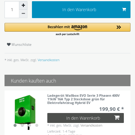
In den Warenkorb
Wunschliste
* inkl. ges. MwSt. zzgl.
Versandkosten
Kunden kauften auch
Ladegerät Wallbox EVO Serie 3 Phasen 400V
11kW 16A Typ 2 Steckdose grün für
Elektrofahrzeug Hybrid EV
199,90 € *
In den Warenkorb
*
inkl. ges. MwSt.
zzgl.
Versandkosten
Lieferzeit: 1-4 Tage