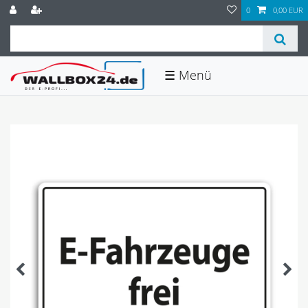
0
0,00 EUR
☰