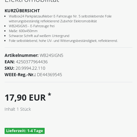
KURZÜBERSICHT
Wallbox24 Parkplatzaufkleber E-Fahrzeuge Nr. 5 selbstklebende Folie
witterungsbeständig reflektierend Zubehör Elektromobilität
WB24SIGN5 - E-Fahrzeuge frei
Maße: 600x450mm
Schwarze Schrift auf weißem Untergrund
Folie selbstklebend, hohe UV- und Witterungsbeständigkeit, reflektierend.
Artikelnummer:
WB24SIGN5
EAN:
4250377964436
SKU:
20.9994.22.110
WEEE-Reg.-Nr.:
DE44369545
*
17,90 EUR
Inhalt
1
Stück
Lieferzeit: 1-4 Tage