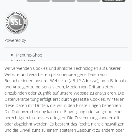
Powered by
Plentino-Shop
gAGaLamp
Drohnenstore24
Wir verwenden Cookies und ähnliche Technologien auf unserer
Cardanlight-Shop
Website und verarbeiten personenbezogene Daten von
Batteriespeicher
Besucher:innen unserer Webseite (z.B. IP-Adresse), um z.B. Inhalte
PlentiSolar
und Anzeigen zu personalisieren, Medien von Drittanbietern
Gebrauchtlicht
einzubinden oder Zugriffe auf unsere Website zu analysieren. Die
Ledkauf
Datenverarbeitung erfolgt erst durch gesetzte Cookies. Wir teilen
DEYESOLAR
diese Daten mit Dritten, die wir in den Einstellungen benennen.
Lightech Connect
Die Datenverarbeitung kann mit Einwilligung oder aufgrund eines
CardanLight Europe
berechtigten Interesses erfolgen. Die Zustimmung kann erteilt
FORTIMO LEDs
oder abgelehnt werden. Es besteht das Recht, nicht einzuwilligen
LED-RETROSHOP
und die Einwilligung zu einem späteren Zeitpunkt zu ändern oder