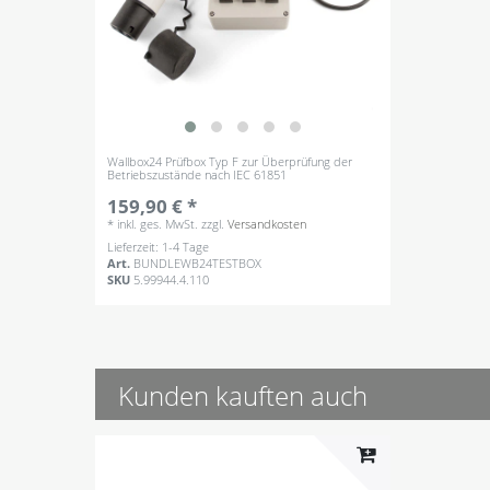
Wallbox24 Prüfbox Typ F zur Überprüfung der
Betriebszustände nach IEC 61851
159,90 € *
*
inkl. ges. MwSt.
zzgl.
Versandkosten
Lieferzeit: 1-4 Tage
Art.
BUNDLEWB24TESTBOX
SKU
5.99944.4.110
Kunden kauften auch