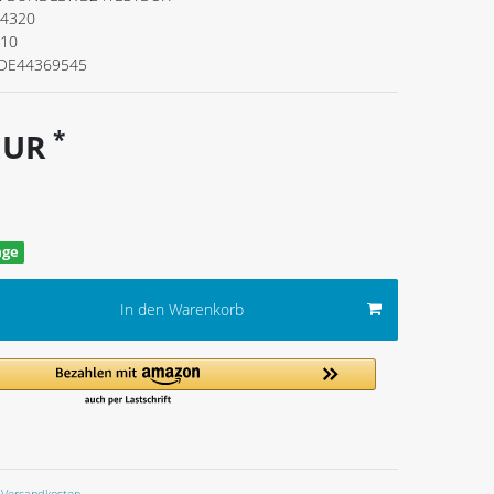
4320
110
DE44369545
*
 EUR
age
In den Warenkorb
Versandkosten