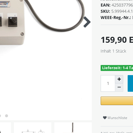
EAN:
425037796
SKU:
5.99944.4.
WEEE-Reg.-Nr.:
159,90
Inhalt
1
Stück
Lieferzeit: 1-4 T
Wunschliste
* inkl. ges. MwSt. zzgl.