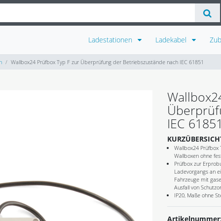
Ladestationen
Ladekabel
Zu
n
Wallbox24 Prüfbox Typ F zur Überprüfung der Betriebszustände nach IEC 61851
Wallbox24
Überprüf
IEC 6185
KURZÜBERSICH
Wallbox24 Prüfbox 
Wallboxen ohne fes
Prüfbox zur Erprob
Ladevorgangs an ein
Fahrzeuge mit gase
Ausfall von Schutzo
IP20, Maße ohne St
Artikelnummer