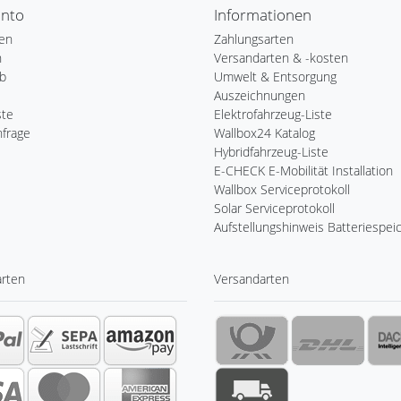
onto
Informationen
ren
Zahlungsarten
n
Versandarten & -kosten
b
Umwelt & Entsorgung
Auszeichnungen
ste
Elektrofahrzeug-Liste
nfrage
Wallbox24 Katalog
Hybridfahrzeug-Liste
E-CHECK E-Mobilität Installation
Wallbox Serviceprotokoll
Solar Serviceprotokoll
Aufstellungshinweis Batteriespei
arten
Versandarten