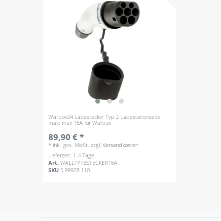
Wallbox24 Ladestecker Typ 2 Ladestationseite
male max 16A für Wallbox
89,90 € *
*
inkl. ges. MwSt.
zzgl.
Versandkosten
Lieferzeit: 1-4 Tage
Art.
WALLTYP2STECKER16A
SKU
5.99928.110