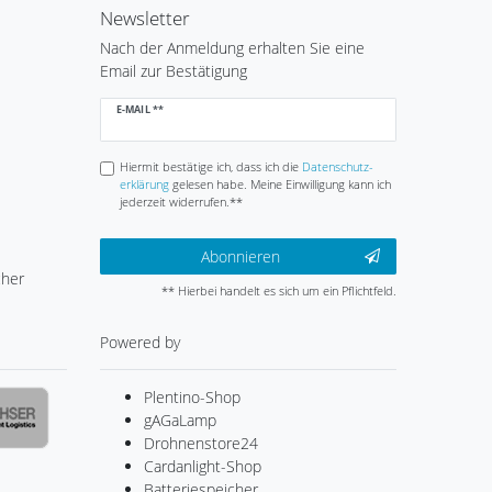
Newsletter
Nach der Anmeldung erhalten Sie eine
Email zur Bestätigung
Newsletter
E-MAIL **
Honig
Hiermit bestätige ich, dass ich die
Daten­schutz­
erklärung
gelesen habe. Meine Einwilligung kann ich
jederzeit widerrufen.**
Abonnieren
cher
** Hierbei handelt es sich um ein Pflichtfeld.
Powered by
Plentino-Shop
gAGaLamp
Drohnenstore24
Cardanlight-Shop
Batteriespeicher