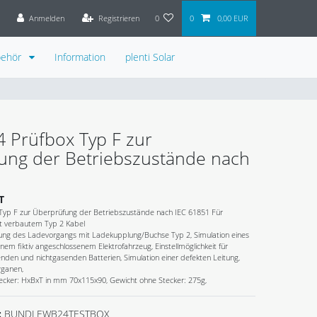
Anmelden
Registrieren
0
0
0,00 EUR
behör
Information
plenti Solar
 Prüfbox Typ F zur
ung der Betriebszustände nach
1
T
Typ F zur Überprüfung der Betriebszustände nach IEC 61851 Für
t verbautem Typ 2 Kabel
ung des Ladevorgangs mit Ladekupplung/Buchse Typ 2, Simulation eines
em fiktiv angeschlossenem Elektrofahrzeug, Einstellmöglichkeit für
nden und nichtgasenden Batterien, Simulation einer defekten Leitung,
rganen,
ecker: HxBxT in mm 70x115x90, Gewicht ohne Stecker: 275g,
:
BUNDLEWB24TESTBOX