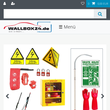
0
0,00 EUR
☰