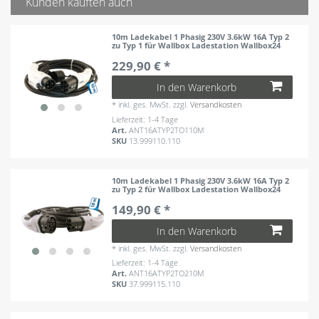
Kunden kauften auch
10m Ladekabel 1 Phasig 230V 3.6kW 16A Typ 2
zu Typ 1 für Wallbox Ladestation Wallbox24
229,90 € *
In den Warenkorb
*
inkl. ges. MwSt.
zzgl.
Versandkosten
Lieferzeit: 1-4 Tage
Art.
ANT16ATYP2TO110M
SKU
13.999110.110
10m Ladekabel 1 Phasig 230V 3.6kW 16A Typ 2
zu Typ 2 für Wallbox Ladestation Wallbox24
149,90 € *
In den Warenkorb
*
inkl. ges. MwSt.
zzgl.
Versandkosten
Lieferzeit: 1-4 Tage
Art.
ANT16ATYP2TO210M
SKU
37.999115.110