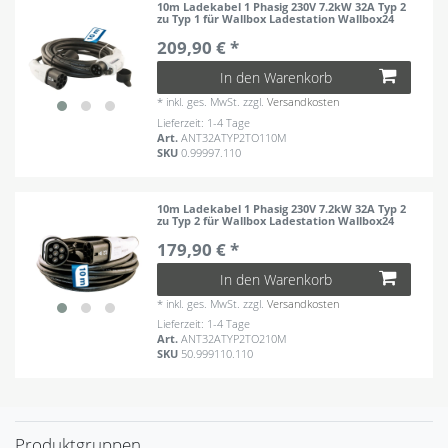
10m Ladekabel 1 Phasig 230V 7.2kW 32A Typ 2
zu Typ 1 für Wallbox Ladestation Wallbox24
209,90 € *
In den Warenkorb
*
inkl. ges. MwSt.
zzgl.
Versandkosten
Lieferzeit: 1-4 Tage
Art.
ANT32ATYP2TO110M
SKU
0.99997.110
10m Ladekabel 1 Phasig 230V 7.2kW 32A Typ 2
zu Typ 2 für Wallbox Ladestation Wallbox24
179,90 € *
In den Warenkorb
*
inkl. ges. MwSt.
zzgl.
Versandkosten
Lieferzeit: 1-4 Tage
Art.
ANT32ATYP2TO210M
SKU
50.999110.110
Produktgruppen