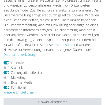
Besucher:innen unserer Webseite (z.B. IP-Adresse), um z.B. Inhalte
PlentiSolar
und Anzeigen zu personalisieren, Medien von Drittanbietern
Gebrauchtlicht
einzubinden oder Zugriffe auf unsere Website zu analysieren. Die
Ledkauf
Datenverarbeitung erfolgt erst durch gesetzte Cookies. Wir teilen
DEYESOLAR
diese Daten mit Dritten, die wir in den Einstellungen benennen.
Lightech Connect
Die Datenverarbeitung kann mit Einwilligung oder aufgrund eines
CardanLight Europe
berechtigten Interesses erfolgen. Die Zustimmung kann erteilt
FORTIMO LEDs
oder abgelehnt werden. Es besteht das Recht, nicht einzuwilligen
LED-RETROSHOP
und die Einwilligung zu einem späteren Zeitpunkt zu ändern oder
MeinUSB
zu widerrufen. Beachten Sie unser
Impressum
und weitere
Hinweise zur Verwendung personenbezogener Daten in unserer
Daten­schutz­erklärung
.
Impressum
Daten­schutz­erklärung
AGB
Essenziell
Statistik
Zahlungsdienstleister
Barrierefreiheitserklärung
Widerrufs­recht
Marketing
Externe Medien
Funktional
Kontakt
Vertrag widerrufen
Weitere Einstellungen
Auswahl akzeptieren