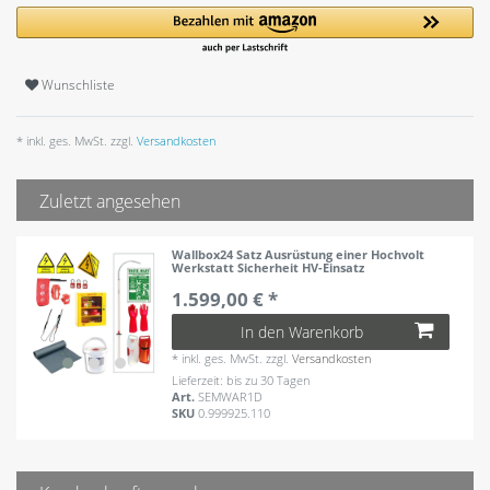
Wunschliste
* inkl. ges. MwSt. zzgl.
Versandkosten
Zuletzt angesehen
Wallbox24 Satz Ausrüstung einer Hochvolt
Werkstatt Sicherheit HV-Einsatz
1.599,00 € *
In den Warenkorb
*
inkl. ges. MwSt.
zzgl.
Versandkosten
Lieferzeit: bis zu 30 Tagen
Art.
SEMWAR1D
SKU
0.999925.110