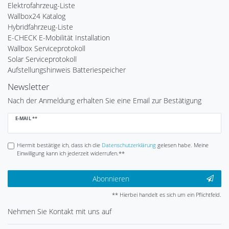
Elektrofahrzeug-Liste
Wallbox24 Katalog
Hybridfahrzeug-Liste
E-CHECK E-Mobilität Installation
Wallbox Serviceprotokoll
Solar Serviceprotokoll
Aufstellungshinweis Batteriespeicher
Newsletter
Nach der Anmeldung erhalten Sie eine Email zur Bestätigung
Newsletter
E-MAIL **
Honig
Hiermit bestätige ich, dass ich die
Daten­schutz­erklärung
gelesen habe. Meine
Einwilligung kann ich jederzeit widerrufen.**
Abonnieren
** Hierbei handelt es sich um ein Pflichtfeld.
Nehmen Sie
Kontakt
mit uns auf