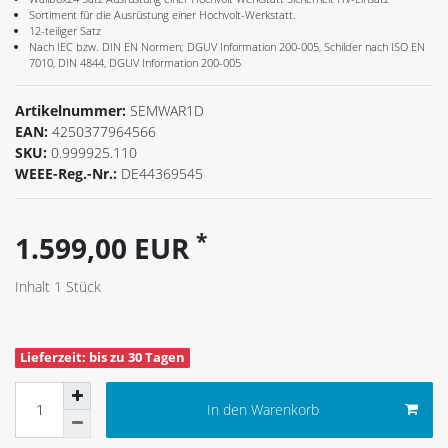
Sortiment für die Ausrüstung einer Hochvolt-Werkstatt.
12-teiliger Satz
Nach IEC bzw. DIN EN Normen; DGUV Information 200-005, Schilder nach ISO EN
7010, DIN 4844, DGUV Information 200-005
Artikelnummer:
SEMWAR1D
EAN:
4250377964566
SKU:
0.999925.110
WEEE-Reg.-Nr.:
DE44369545
*
1.599,00 EUR
Inhalt
1
Stück
Lieferzeit: bis zu 30 Tagen
In den Warenkorb