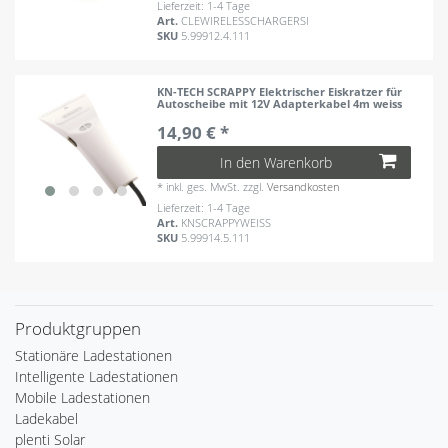
Lieferzeit: 1-4 Tage
Art.
CLEWIRELESSCHARGERSI
SKU
5.99912.4.111
KN-TECH SCRAPPY Elektrischer Eiskratzer für
Autoscheibe mit 12V Adapterkabel 4m weiss
14,90 € *
In den Warenkorb
*
inkl. ges. MwSt.
zzgl.
Versandkosten
Lieferzeit: 1-4 Tage
Art.
KNSCRAPPYWEISS
SKU
5.99914.5.111
Produktgruppen
Stationäre Ladestationen
Intelligente Ladestationen
Mobile Ladestationen
Ladekabel
plenti Solar