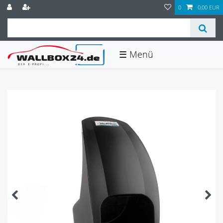
0
0,00 EUR
☰