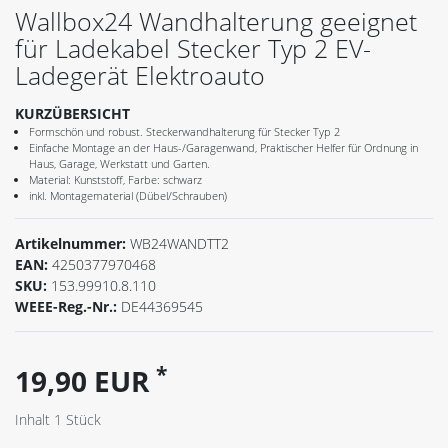
Wallbox24 Wandhalterung geeignet
für Ladekabel Stecker Typ 2 EV-
Ladegerät Elektroauto
KURZÜBERSICHT
Formschön und robust. Steckerwandhalterung für Stecker Typ 2
Einfache Montage an der Haus-/Garagenwand, Praktischer Helfer für Ordnung in
Haus, Garage, Werkstatt und Garten.
Material: Kunststoff, Farbe: schwarz
inkl. Montagematerial (Dübel/Schrauben)
Artikelnummer:
WB24WANDTT2
EAN:
4250377970468
SKU:
153.99910.8.110
WEEE-Reg.-Nr.:
DE44369545
*
19,90 EUR
Inhalt
1
Stück