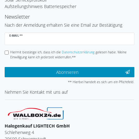
Aufstellungshinweis Batteriespeicher
Newsletter
Nach der Anmeldung erhalten Sie eine Email zur Bestätigung
Newsletter
E-MAIL **
Honig
Hiermit bestätige ich, dass ich die
Daten­schutz­erklärung
gelesen habe. Meine
Einwilligung kann ich jederzeit widerrufen.**
Abonnieren
** Hierbei handelt es sich um ein Pflichtfeld.
Nehmen Sie
Kontakt
mit uns auf
Halogenkauf LIGHTECH GmbH
Schlehenweg 4
29690 Schwarmstedt