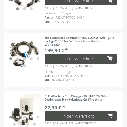
In den Warenkorb
*
inkl. ges. MwSt.
zzgl.
Versandkosten
Lieferzeit: 1-4 Tage
Art.
ANT32ATYP2TO210M3P
SKU
6.999169.110
5m Ladekabel 3 Phasen 400V 22KW 32A Typ 2
zu Typ 2 ECC für Wallbox Ladestation
Wallbox24
199,90 € *
In den Warenkorb
*
inkl. ges. MwSt.
zzgl.
Versandkosten
Lieferzeit: 1-4 Tage
Art.
ANT32ATYP2TO25M3PECC
SKU
26.99994.51.111
CLE Wireless Car Charger WH10 10W Silber
Drahtloses Handyladegerät fürs Auto
22,90 € *
In den Warenkorb
*
inkl. ges. MwSt.
zzgl.
Versandkosten