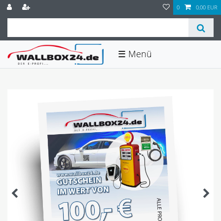
0
0,00 EUR
☰