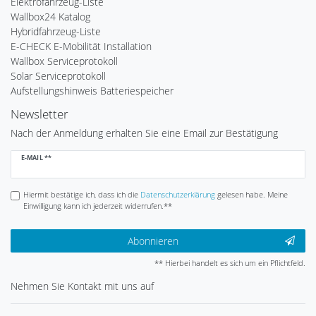
Elektrofahrzeug-Liste
Wallbox24 Katalog
Hybridfahrzeug-Liste
E-CHECK E-Mobilität Installation
Wallbox Serviceprotokoll
Solar Serviceprotokoll
Aufstellungshinweis Batteriespeicher
Newsletter
Nach der Anmeldung erhalten Sie eine Email zur Bestätigung
Newsletter
E-MAIL **
Honig
Hiermit bestätige ich, dass ich die
Daten­schutz­erklärung
gelesen habe. Meine
Einwilligung kann ich jederzeit widerrufen.**
Abonnieren
** Hierbei handelt es sich um ein Pflichtfeld.
Nehmen Sie
Kontakt
mit uns auf