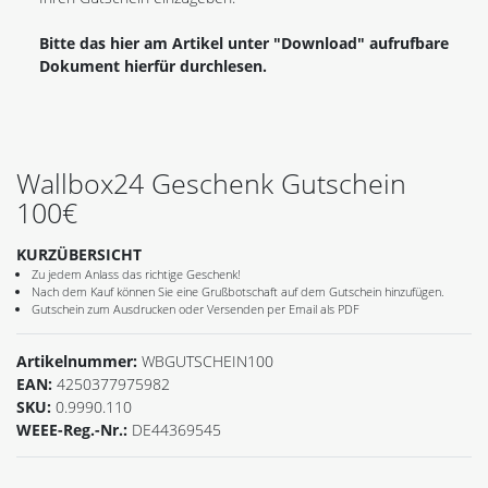
Bitte das hier am Artikel unter "Download" aufrufbare
Dokument hierfür durchlesen.
Wallbox24 Geschenk Gutschein
100€
KURZÜBERSICHT
Zu jedem Anlass das richtige Geschenk!
Nach dem Kauf können Sie eine Grußbotschaft auf dem Gutschein hinzufügen.
Gutschein zum Ausdrucken oder Versenden per Email als PDF
Artikelnummer:
WBGUTSCHEIN100
EAN:
4250377975982
SKU:
0.9990.110
WEEE-Reg.-Nr.:
DE44369545