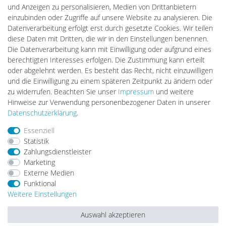
PlentiSolar
und Anzeigen zu personalisieren, Medien von Drittanbietern
Gebrauchtlicht
einzubinden oder Zugriffe auf unsere Website zu analysieren. Die
Ledkauf
Datenverarbeitung erfolgt erst durch gesetzte Cookies. Wir teilen
DEYESOLAR
diese Daten mit Dritten, die wir in den Einstellungen benennen.
Lightech Connect
Die Datenverarbeitung kann mit Einwilligung oder aufgrund eines
CardanLight Europe
berechtigten Interesses erfolgen. Die Zustimmung kann erteilt
FORTIMO LEDs
oder abgelehnt werden. Es besteht das Recht, nicht einzuwilligen
LED-RETROSHOP
und die Einwilligung zu einem späteren Zeitpunkt zu ändern oder
MeinUSB
zu widerrufen. Beachten Sie unser
Impressum
und weitere
Hinweise zur Verwendung personenbezogener Daten in unserer
Daten­schutz­erklärung
.
Impressum
Daten­schutz­erklärung
AGB
Essenziell
Statistik
Zahlungsdienstleister
Barrierefreiheitserklärung
Widerrufs­recht
Marketing
Externe Medien
Funktional
Kontakt
Vertrag widerrufen
Weitere Einstellungen
Auswahl akzeptieren