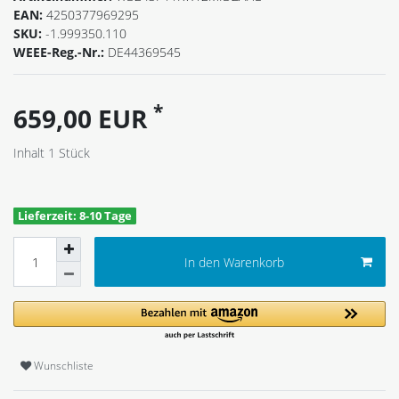
EAN:
4250377969295
SKU:
-1.999350.110
WEEE-Reg.-Nr.:
DE44369545
*
659,00 EUR
Inhalt
1
Stück
Lieferzeit: 8-10 Tage
In den Warenkorb
Wunschliste