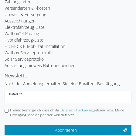
Zahlungsarten
Versandarten & -kosten
Umwelt & Entsorgung
Auszeichnungen
Elektrofahrzeug-Liste
Wallbox24 Katalog
Hybridfahrzeug-Liste
E-CHECK E-Mobilität Installation
Wallbox Serviceprotokoll
Solar Serviceprotokoll
Aufstellungshinweis Batteriespeicher
Newsletter
Nach der Anmeldung erhalten Sie eine Email zur Bestätigung
Newsletter
E-MAIL **
Honig
Hiermit bestätige ich, dass ich die
Daten­schutz­erklärung
gelesen habe. Meine
Einwilligung kann ich jederzeit widerrufen.**
Abonnieren