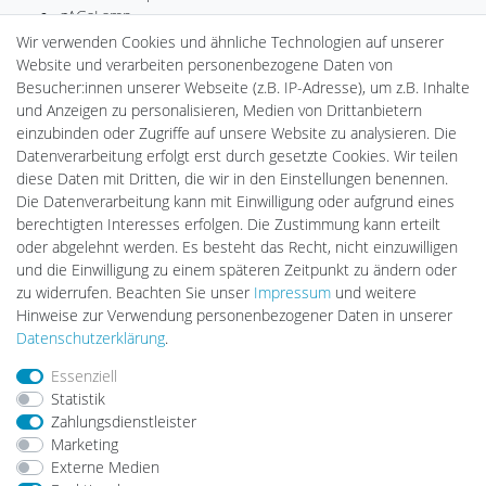
gAGaLamp
Drohnenstore24
Wir verwenden Cookies und ähnliche Technologien auf unserer
Cardanlight-Shop
Website und verarbeiten personenbezogene Daten von
Batteriespeicher
Besucher:innen unserer Webseite (z.B. IP-Adresse), um z.B. Inhalte
PlentiSolar
und Anzeigen zu personalisieren, Medien von Drittanbietern
Gebrauchtlicht
einzubinden oder Zugriffe auf unsere Website zu analysieren. Die
Ledkauf
Datenverarbeitung erfolgt erst durch gesetzte Cookies. Wir teilen
DEYESOLAR
diese Daten mit Dritten, die wir in den Einstellungen benennen.
Lightech Connect
Die Datenverarbeitung kann mit Einwilligung oder aufgrund eines
CardanLight Europe
berechtigten Interesses erfolgen. Die Zustimmung kann erteilt
FORTIMO LEDs
oder abgelehnt werden. Es besteht das Recht, nicht einzuwilligen
LED-RETROSHOP
und die Einwilligung zu einem späteren Zeitpunkt zu ändern oder
MeinUSB
zu widerrufen. Beachten Sie unser
Impressum
und weitere
Hinweise zur Verwendung personenbezogener Daten in unserer
Daten­schutz­erklärung
.
Impressum
Daten­schutz­erklärung
AGB
Essenziell
Statistik
Zahlungsdienstleister
Barrierefreiheitserklärung
Widerrufs­recht
Marketing
Externe Medien