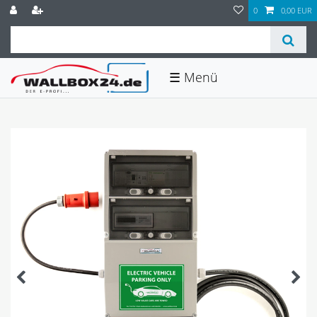
0
0,00 EUR
☰