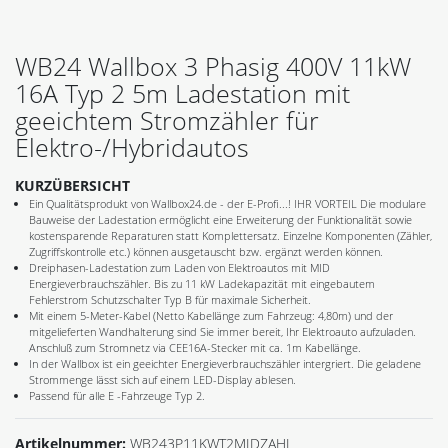
WB24 Wallbox 3 Phasig 400V 11kW
16A Typ 2 5m Ladestation mit
geeichtem Stromzähler für
Elektro-/Hybridautos
KURZÜBERSICHT
Ein Qualitätsprodukt von Wallbox24.de - der E-Profi...! IHR VORTEIL Die modulare
Bauweise der Ladestation ermöglicht eine Erweiterung der Funktionalität sowie
kostensparende Reparaturen statt Komplettersatz. Einzelne Komponenten (Zähler,
Zugriffskontrolle etc.) können ausgetauscht bzw. ergänzt werden können.
Dreiphasen-Ladestation zum Laden von Elektroautos mit MID
Energieverbrauchszähler. Bis zu 11 kW Ladekapazität mit eingebautem
Fehlerstrom Schutzschalter Typ B für maximale Sicherheit.
Mit einem 5-Meter-Kabel (Netto Kabellänge zum Fahrzeug: 4,80m) und der
mitgelieferten Wandhalterung sind Sie immer bereit, Ihr Elektroauto aufzuladen.
Anschluß zum Stromnetz via CEE16A-Stecker mit ca. 1m Kabellänge.
In der Wallbox ist ein geeichter Energieverbrauchszähler intergriert. Die geladene
Strommenge lässt sich auf einem LED-Display ablesen.
Passend für alle E -Fahrzeuge Typ 2.
Artikelnummer:
WB243P11KWT2MIDZAHL