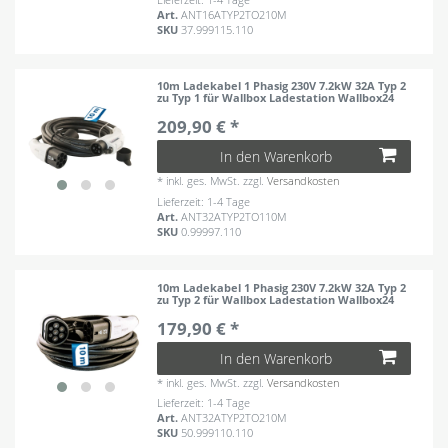
Art.
ANT16ATYP2TO210M
SKU
37.999115.110
10m Ladekabel 1 Phasig 230V 7.2kW 32A Typ 2
zu Typ 1 für Wallbox Ladestation Wallbox24
209,90 € *
In den Warenkorb
*
inkl. ges. MwSt.
zzgl.
Versandkosten
Lieferzeit: 1-4 Tage
Art.
ANT32ATYP2TO110M
SKU
0.99997.110
10m Ladekabel 1 Phasig 230V 7.2kW 32A Typ 2
zu Typ 2 für Wallbox Ladestation Wallbox24
179,90 € *
In den Warenkorb
*
inkl. ges. MwSt.
zzgl.
Versandkosten
Lieferzeit: 1-4 Tage
Art.
ANT32ATYP2TO210M
SKU
50.999110.110