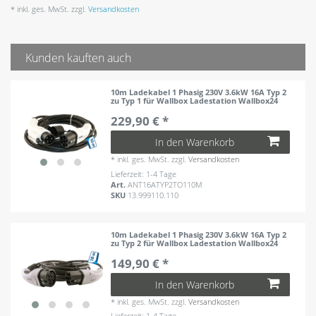
* inkl. ges. MwSt. zzgl.
Versandkosten
Kunden kauften auch
10m Ladekabel 1 Phasig 230V 3.6kW 16A Typ 2
zu Typ 1 für Wallbox Ladestation Wallbox24
229,90 € *
In den Warenkorb
*
inkl. ges. MwSt.
zzgl.
Versandkosten
Lieferzeit: 1-4 Tage
Art.
ANT16ATYP2TO110M
SKU
13.999110.110
10m Ladekabel 1 Phasig 230V 3.6kW 16A Typ 2
zu Typ 2 für Wallbox Ladestation Wallbox24
149,90 € *
In den Warenkorb
*
inkl. ges. MwSt.
zzgl.
Versandkosten
Lieferzeit: 1-4 Tage