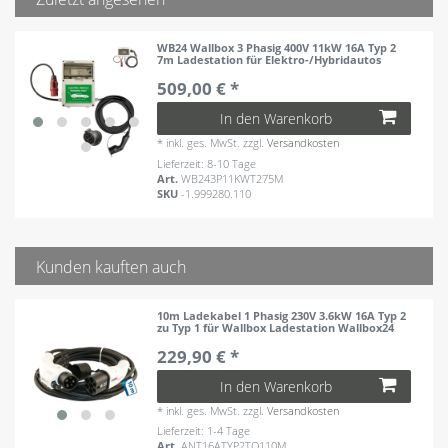
WB24 Wallbox 3 Phasig 400V 11kW 16A Typ 2
7m Ladestation für Elektro-/Hybridautos
509,00 € *
In den Warenkorb
*
inkl. ges. MwSt.
zzgl.
Versandkosten
Lieferzeit: 8-10 Tage
Art.
WB243P11KWT275M
SKU
-1.999280.110
Kunden kauften auch
10m Ladekabel 1 Phasig 230V 3.6kW 16A Typ 2
zu Typ 1 für Wallbox Ladestation Wallbox24
229,90 € *
In den Warenkorb
*
inkl. ges. MwSt.
zzgl.
Versandkosten
Lieferzeit: 1-4 Tage
Art.
ANT16ATYP2TO110M