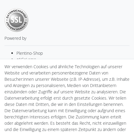
Powered by
Plentino-Shop
gAGaLamp
Drohnenstore24
Wir verwenden Cookies und ähnliche Technologien auf unserer
Cardanlight-Shop
Website und verarbeiten personenbezogene Daten von
Batteriespeicher
Besucher:innen unserer Webseite (z.B. IP-Adresse), um z.B. Inhalte
PlentiSolar
und Anzeigen zu personalisieren, Medien von Drittanbietern
Gebrauchtlicht
einzubinden oder Zugriffe auf unsere Website zu analysieren. Die
Ledkauf
Datenverarbeitung erfolgt erst durch gesetzte Cookies. Wir teilen
DEYESOLAR
diese Daten mit Dritten, die wir in den Einstellungen benennen.
Lightech Connect
Die Datenverarbeitung kann mit Einwilligung oder aufgrund eines
CardanLight Europe
berechtigten Interesses erfolgen. Die Zustimmung kann erteilt
FORTIMO LEDs
oder abgelehnt werden. Es besteht das Recht, nicht einzuwilligen
LED-RETROSHOP
und die Einwilligung zu einem späteren Zeitpunkt zu ändern oder