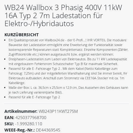
WB24 Wallbox 3 Phasig 400V 11kW
16A Typ 2 7m Ladestation für
Elektro-/Hybridautos
KURZÜBERSICHT
Ein Qualitätsprodukt von Wallbox24.de - der E-Profi...! IHR VORTEIL Die modulare
Bauweise der Ladestation ermöglicht eine Erweiterung der Funktionalität sowie
kostensparende Reparaturen statt Komplettersatz. Einzelne Komponenten (Zähler,
Zugriffskontrolle etc.) können ausgetauscht bzw. ergänzt werden können.
Dreiphasen-Ladestation zum Laden von Elektroautos. Bis zu 11 kW Ladekapazität
mit eingebautem Fehlerstrom Schutzschalter Typ B für maximale Sicherheit.
Passend für alle E -Fahrzeuge Typ 2 . Mit dem Kabel (Netto Kabellänge zum
Fahrzeug: 7,25m) und der mitgelieferten Wandhalterung sind Sie immer bereit, Ihr
Elektroauto aufzuladen. Anschluß zum Stromnetz via CEE16A-Stecker mit ca. 1m
Kabellänge.
Maße der Box: L ca. 36,5cm x 25,5cm x 12,9 cm, Das Aussehen des Gehäuses kann
je nach Lieferung variieren(siehe Bild).
Passend für alle E -Fahrzeuge Typ 2
Artikelnummer:
WB243P11KWT275M
EAN:
4250377968700
SKU:
-1.999280.110
WEEE-Reg.-Nr.:
DE44369545