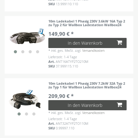
SKU
13.999110.110
10m Ladekabel 1 Phasig 230V 3.6kW 16A Typ 2
zu Typ 2 für Wallbox Ladestation Wallbox24
149,90 € *
In den Warenkorb
*
inkl. ges. MwSt.
zzgl.
Versandkosten
Lieferzeit: 1-4 Tage
Art.
ANT16ATYP2TO210M
SKU
37.999115.110
10m Ladekabel 1 Phasig 230V 7.2kW 32A Typ 2
zu Typ 1 für Wallbox Ladestation Wallbox24
209,90 € *
In den Warenkorb
*
inkl. ges. MwSt.
zzgl.
Versandkosten
Lieferzeit: 1-4 Tage
Art.
ANT32ATYP2TO110M
SKU
0.99997.110