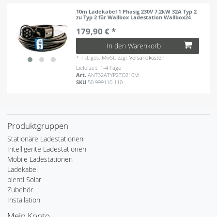
10m Ladekabel 1 Phasig 230V 7.2kW 32A Typ 2
zu Typ 2 für Wallbox Ladestation Wallbox24
179,90 € *
In den Warenkorb
*
inkl. ges. MwSt.
zzgl.
Versandkosten
Lieferzeit: 1-4 Tage
Art.
ANT32ATYP2TO210M
SKU
50.999110.110
Produktgruppen
Stationäre Ladestationen
Intelligente Ladestationen
Mobile Ladestationen
Ladekabel
plenti Solar
Zubehör
Installation
Mein Konto