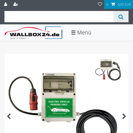
0
0,00 EUR
☰