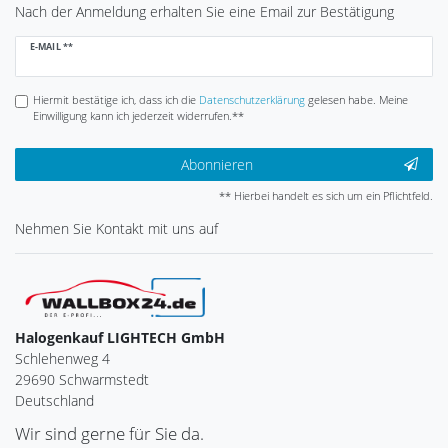
Nach der Anmeldung erhalten Sie eine Email zur Bestätigung
Newsletter
E-MAIL **
Honig
Hiermit bestätige ich, dass ich die
Daten­schutz­erklärung
gelesen habe. Meine
Einwilligung kann ich jederzeit widerrufen.**
Abonnieren
** Hierbei handelt es sich um ein Pflichtfeld.
Nehmen Sie
Kontakt
mit uns auf
Halogenkauf LIGHTECH GmbH
Schlehenweg 4
29690 Schwarmstedt
Deutschland
Wir sind gerne für Sie da.