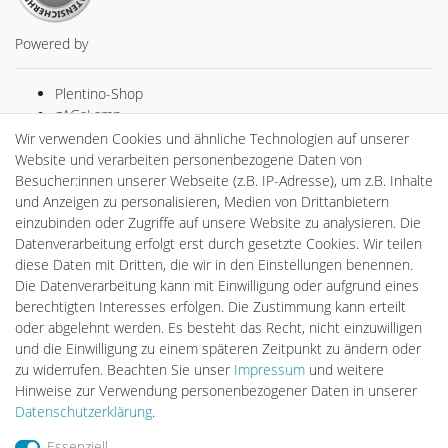
Powered by
Plentino-Shop
gAGaLamp
Drohnenstore24
Wir verwenden Cookies und ähnliche Technologien auf unserer
Cardanlight-Shop
Website und verarbeiten personenbezogene Daten von
Batteriespeicher
Besucher:innen unserer Webseite (z.B. IP-Adresse), um z.B. Inhalte
PlentiSolar
und Anzeigen zu personalisieren, Medien von Drittanbietern
Gebrauchtlicht
einzubinden oder Zugriffe auf unsere Website zu analysieren. Die
Ledkauf
Datenverarbeitung erfolgt erst durch gesetzte Cookies. Wir teilen
DEYESOLAR
diese Daten mit Dritten, die wir in den Einstellungen benennen.
Lightech Connect
Die Datenverarbeitung kann mit Einwilligung oder aufgrund eines
CardanLight Europe
berechtigten Interesses erfolgen. Die Zustimmung kann erteilt
FORTIMO LEDs
oder abgelehnt werden. Es besteht das Recht, nicht einzuwilligen
LED-RETROSHOP
und die Einwilligung zu einem späteren Zeitpunkt zu ändern oder
MeinUSB
zu widerrufen. Beachten Sie unser
Impressum
und weitere
Hinweise zur Verwendung personenbezogener Daten in unserer
Daten­schutz­erklärung
.
Impressum
Daten­schutz­erklärung
AGB
Essenziell