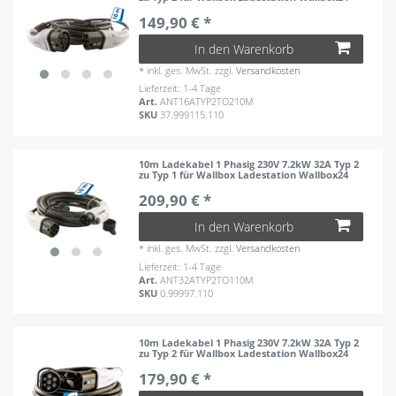
149,90 € *
In den Warenkorb
*
inkl. ges. MwSt.
zzgl.
Versandkosten
Lieferzeit: 1-4 Tage
Art.
ANT16ATYP2TO210M
SKU
37.999115.110
10m Ladekabel 1 Phasig 230V 7.2kW 32A Typ 2
zu Typ 1 für Wallbox Ladestation Wallbox24
209,90 € *
In den Warenkorb
*
inkl. ges. MwSt.
zzgl.
Versandkosten
Lieferzeit: 1-4 Tage
Art.
ANT32ATYP2TO110M
SKU
0.99997.110
10m Ladekabel 1 Phasig 230V 7.2kW 32A Typ 2
zu Typ 2 für Wallbox Ladestation Wallbox24
179,90 € *