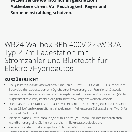
Setzen Sie die Wallbox nur im geschützten
Außenbereich ein. Vor Feuchtigkeit, Regen und
Sonneneinstrahlung schützen.
WB24 Wallbox 3Ph 400V 22kW 32A
Typ 2 7m Ladestation mit
Stromzähler und Bluetooth für
Elektro-/Hybridautos
KURZÜBERSICHT
Ein Qualitätsprodukt von Wallbox24.de - der E-Profi...! IHR VORTEIL Die modulare
Bauweise der Ladestation ermöglicht eine Erweiterung der Funktionalität sowie
kostensparende Reparaturen statt Komplettersatz. Einzelne Komponenten (Zähler,
Zugriffskontrolle etc.) können ausgetauscht bzw. ergänzt werden können.
Dreiphasen-Ladestation zum Laden von Elektroautos mit Energieverbrauchszähler.
Bis zu 22 kW Ladekapazität mit eingebautem Fehlerstrom Schutzschalter Typ B für
maximale Sicherheit.
Mit dem Kabel (Netto Kabellänge zum Fahrzeug: 7,25m) und der mitgelieferten
Wandhalterung sind Sie immer bereit, Ihr Elektroauto aufzuladen.
Passend für alle E -Fahrzeuge Typ 2 . In der Wallbox ist ein
Energieverbrauchszähler intergriert. Die geladene Strommenge lässt sich auf einem