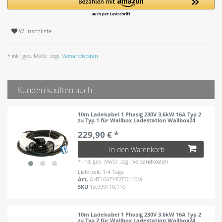
Wunschliste
* inkl. ges. MwSt. zzgl.
Versandkosten
Kunden kauften auch
10m Ladekabel 1 Phasig 230V 3.6kW 16A Typ 2
zu Typ 1 für Wallbox Ladestation Wallbox24
229,90 € *
In den Warenkorb
*
inkl. ges. MwSt.
zzgl.
Versandkosten
Lieferzeit: 1-4 Tage
Art.
ANT16ATYP2TO110M
SKU
13.999110.110
10m Ladekabel 1 Phasig 230V 3.6kW 16A Typ 2
zu Typ 2 für Wallbox Ladestation Wallbox24