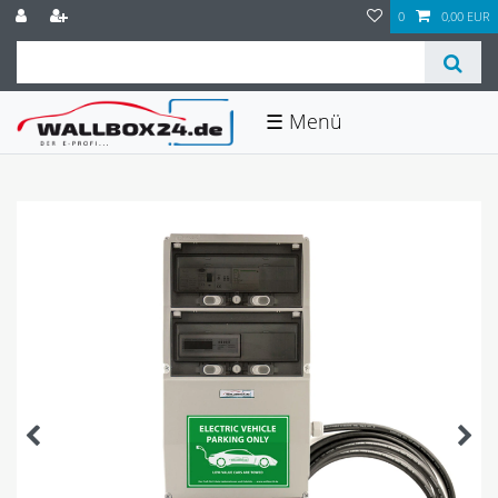
0
0,00 EUR
☰