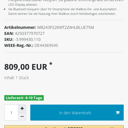
LED-Display ablesen.
Via Bluetooth bequem über Ihr Smartphone die Wallbox Ein- und Ausschalten.
Damit können Sie die Nutzung Ihrer Wallbox durch Nichtbefugte unterbinden.
Artikelnummer:
WB243P22KWT2ZAHLBLUE75M
EAN:
4250377970727
SKU:
-3.999430.110
WEEE-Reg.-Nr.:
DE44369545
*
809,00 EUR
Inhalt
1
Stück
Lieferzeit: 8-10 Tage
In den Warenkorb