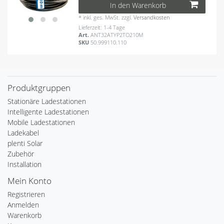
In den Warenkorb
*
inkl. ges. MwSt.
zzgl.
Versandkosten
Lieferzeit: 1-4 Tage
Art.
ANT32ATYP2TO210M
SKU
50.999110.110
Produktgruppen
Stationäre Ladestationen
Intelligente Ladestationen
Mobile Ladestationen
Ladekabel
plenti Solar
Zubehör
Installation
Mein Konto
Registrieren
Anmelden
Warenkorb