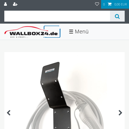
0
0,00 EUR
☰