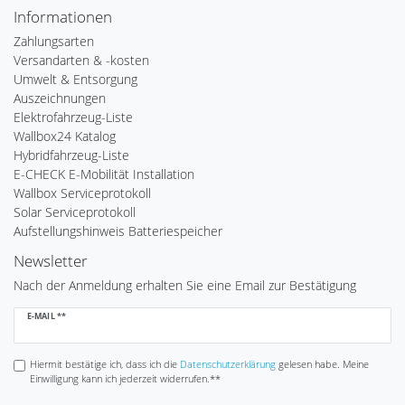
Informationen
Zahlungsarten
Versandarten & -kosten
Umwelt & Entsorgung
Auszeichnungen
Elektrofahrzeug-Liste
Wallbox24 Katalog
Hybridfahrzeug-Liste
E-CHECK E-Mobilität Installation
Wallbox Serviceprotokoll
Solar Serviceprotokoll
Aufstellungshinweis Batteriespeicher
Newsletter
Nach der Anmeldung erhalten Sie eine Email zur Bestätigung
Newsletter
E-MAIL **
Honig
Hiermit bestätige ich, dass ich die
Daten­schutz­erklärung
gelesen habe. Meine
Einwilligung kann ich jederzeit widerrufen.**