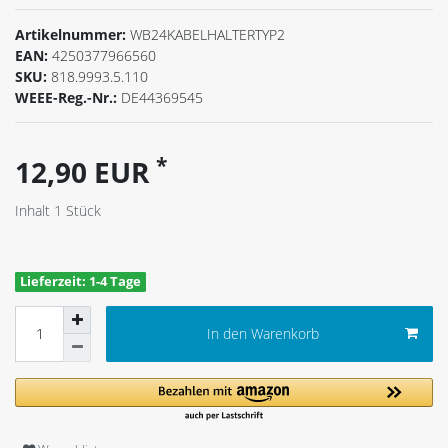
Artikelnummer:
WB24KABELHALTERTYP2
EAN:
4250377966560
SKU:
818.9993.5.110
WEEE-Reg.-Nr.:
DE44369545
*
12,90 EUR
Inhalt
1
Stück
Lieferzeit: 1-4 Tage
In den Warenkorb