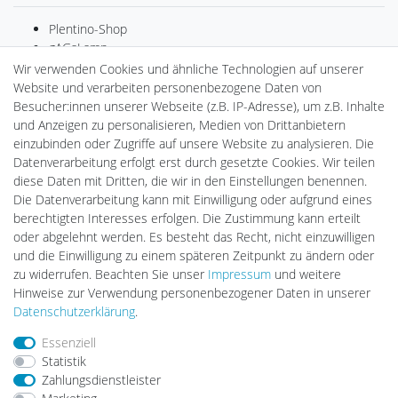
Plentino-Shop
gAGaLamp
Drohnenstore24
Wir verwenden Cookies und ähnliche Technologien auf unserer
Cardanlight-Shop
Website und verarbeiten personenbezogene Daten von
Batteriespeicher
Besucher:innen unserer Webseite (z.B. IP-Adresse), um z.B. Inhalte
PlentiSolar
und Anzeigen zu personalisieren, Medien von Drittanbietern
Gebrauchtlicht
einzubinden oder Zugriffe auf unsere Website zu analysieren. Die
Ledkauf
Datenverarbeitung erfolgt erst durch gesetzte Cookies. Wir teilen
DEYESOLAR
diese Daten mit Dritten, die wir in den Einstellungen benennen.
Lightech Connect
Die Datenverarbeitung kann mit Einwilligung oder aufgrund eines
CardanLight Europe
berechtigten Interesses erfolgen. Die Zustimmung kann erteilt
FORTIMO LEDs
oder abgelehnt werden. Es besteht das Recht, nicht einzuwilligen
LED-RETROSHOP
und die Einwilligung zu einem späteren Zeitpunkt zu ändern oder
MeinUSB
zu widerrufen. Beachten Sie unser
Impressum
und weitere
Hinweise zur Verwendung personenbezogener Daten in unserer
Daten­schutz­erklärung
.
Impressum
Daten­schutz­erklärung
AGB
Essenziell
Statistik
Zahlungsdienstleister
Barrierefreiheitserklärung
Widerrufs­recht