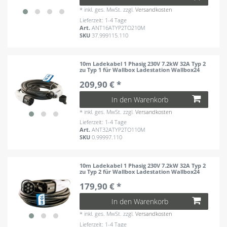
*
inkl. ges. MwSt.
zzgl.
Versandkosten
Lieferzeit: 1-4 Tage
Art.
ANT16ATYP2TO210M
SKU
37.999115.110
10m Ladekabel 1 Phasig 230V 7.2kW 32A Typ 2
zu Typ 1 für Wallbox Ladestation Wallbox24
209,90 € *
In den Warenkorb
*
inkl. ges. MwSt.
zzgl.
Versandkosten
Lieferzeit: 1-4 Tage
Art.
ANT32ATYP2TO110M
SKU
0.99997.110
10m Ladekabel 1 Phasig 230V 7.2kW 32A Typ 2
zu Typ 2 für Wallbox Ladestation Wallbox24
179,90 € *
In den Warenkorb
*
inkl. ges. MwSt.
zzgl.
Versandkosten
Lieferzeit: 1-4 Tage