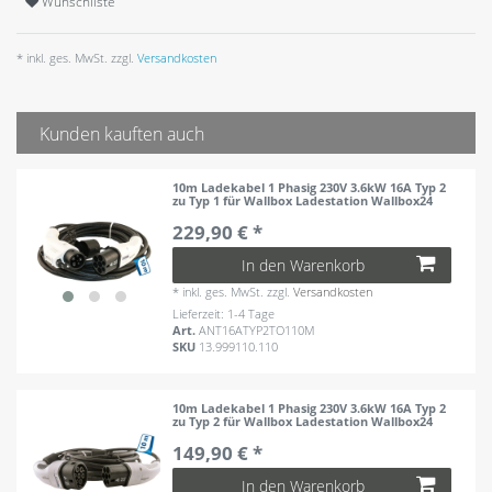
Wunschliste
* inkl. ges. MwSt. zzgl.
Versandkosten
Kunden kauften auch
10m Ladekabel 1 Phasig 230V 3.6kW 16A Typ 2
zu Typ 1 für Wallbox Ladestation Wallbox24
229,90 € *
In den Warenkorb
*
inkl. ges. MwSt.
zzgl.
Versandkosten
Lieferzeit: 1-4 Tage
Art.
ANT16ATYP2TO110M
SKU
13.999110.110
10m Ladekabel 1 Phasig 230V 3.6kW 16A Typ 2
zu Typ 2 für Wallbox Ladestation Wallbox24
149,90 € *
In den Warenkorb