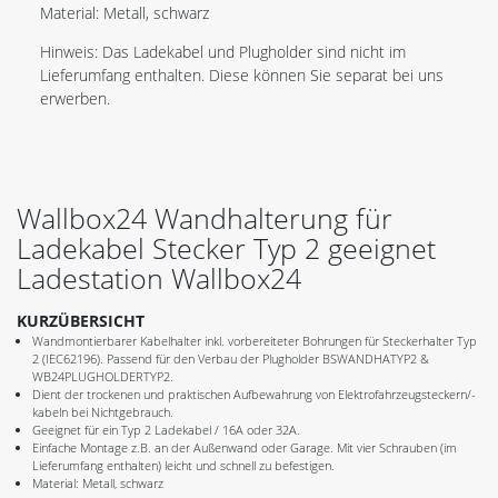
Material: Metall, schwarz
Hinweis: Das Ladekabel und Plugholder sind nicht im
Lieferumfang enthalten. Diese können Sie separat bei uns
erwerben.
Wallbox24 Wandhalterung für
Ladekabel Stecker Typ 2 geeignet
Ladestation Wallbox24
KURZÜBERSICHT
Wandmontierbarer Kabelhalter inkl. vorbereiteter Bohrungen für Steckerhalter Typ
2 (IEC62196). Passend für den Verbau der Plugholder BSWANDHATYP2 &
WB24PLUGHOLDERTYP2.
Dient der trockenen und praktischen Aufbewahrung von Elektrofahrzeugsteckern/-
kabeln bei Nichtgebrauch.
Geeignet für ein Typ 2 Ladekabel / 16A oder 32A.
Einfache Montage z.B. an der Außenwand oder Garage. Mit vier Schrauben (im
Lieferumfang enthalten) leicht und schnell zu befestigen.
Material: Metall, schwarz