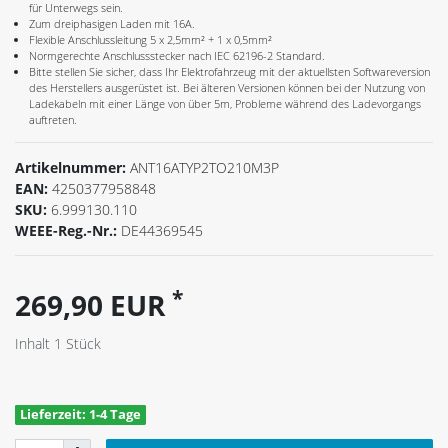
für Unterwegs sein.
Zum dreiphasigen Laden mit 16A.
Flexible Anschlussleitung 5 x 2,5mm² + 1 x 0,5mm²
Normgerechte Anschlussstecker nach IEC 62196-2 Standard.
Bitte stellen Sie sicher, dass Ihr Elektrofahrzeug mit der aktuellsten Softwareversion
des Herstellers ausgerüstet ist. Bei älteren Versionen können bei der Nutzung von
Ladekabeln mit einer Länge von über 5m, Probleme während des Ladevorgangs
auftreten.
Artikelnummer:
ANT16ATYP2TO210M3P
EAN:
4250377958848
SKU:
6.999130.110
WEEE-Reg.-Nr.:
DE44369545
*
269,90 EUR
Inhalt
1
Stück
Lieferzeit: 1-4 Tage