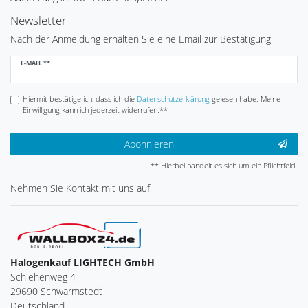
Newsletter
Nach der Anmeldung erhalten Sie eine Email zur Bestätigung
Newsletter
E-MAIL **
Honig
Hiermit bestätige ich, dass ich die
Daten­schutz­erklärung
gelesen habe. Meine
Einwilligung kann ich jederzeit widerrufen.**
Abonnieren
** Hierbei handelt es sich um ein Pflichtfeld.
Nehmen Sie
Kontakt
mit uns auf
Halogenkauf LIGHTECH GmbH
Schlehenweg 4
29690 Schwarmstedt
Deutschland