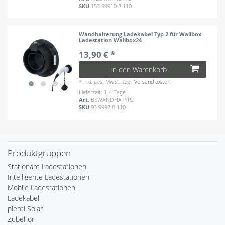
SKU
153.99910.8.110
Wandhalterung Ladekabel Typ 2 für Wallbox
Ladestation Wallbox24
13,90 € *
In den Warenkorb
*
inkl. ges. MwSt.
zzgl.
Versandkosten
Lieferzeit: 1-4 Tage
Art.
BSWANDHATYP2
SKU
93.9992.8.110
Produktgruppen
Stationäre Ladestationen
Intelligente Ladestationen
Mobile Ladestationen
Ladekabel
plenti Solar
Zubehör