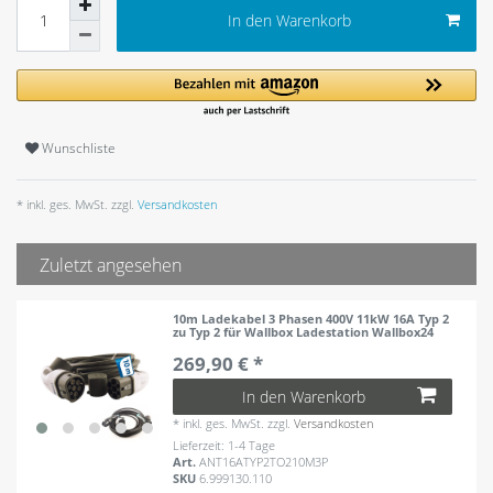
In den Warenkorb
Wunschliste
* inkl. ges. MwSt. zzgl.
Versandkosten
Zuletzt angesehen
10m Ladekabel 3 Phasen 400V 11kW 16A Typ 2
zu Typ 2 für Wallbox Ladestation Wallbox24
269,90 € *
In den Warenkorb
*
inkl. ges. MwSt.
zzgl.
Versandkosten
Lieferzeit: 1-4 Tage
Art.
ANT16ATYP2TO210M3P
SKU
6.999130.110