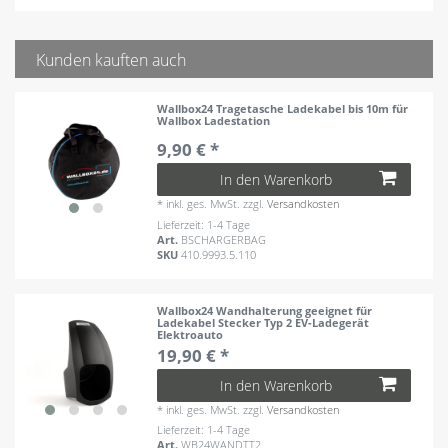
Kunden kauften auch
Wallbox24 Tragetasche Ladekabel bis 10m für
Wallbox Ladestation
9,90 € *
In den Warenkorb
*
inkl. ges. MwSt.
zzgl.
Versandkosten
Lieferzeit: 1-4 Tage
Art.
BSCHARGERBAG
SKU
410.9993.5.110
Wallbox24 Wandhalterung geeignet für
Ladekabel Stecker Typ 2 EV-Ladegerät
Elektroauto
19,90 € *
In den Warenkorb
*
inkl. ges. MwSt.
zzgl.
Versandkosten
Lieferzeit: 1-4 Tage
Art.
WB24WANDTT2