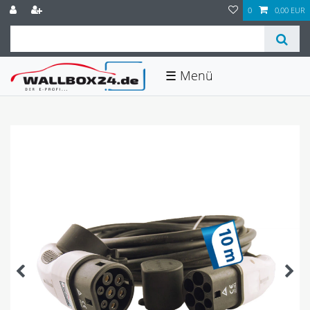
0
0,00 EUR
☰