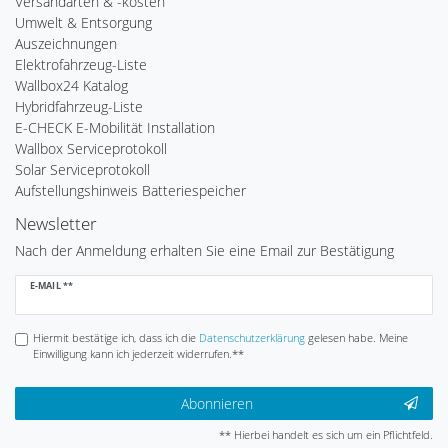
Versandarten & -kosten
Umwelt & Entsorgung
Auszeichnungen
Elektrofahrzeug-Liste
Wallbox24 Katalog
Hybridfahrzeug-Liste
E-CHECK E-Mobilität Installation
Wallbox Serviceprotokoll
Solar Serviceprotokoll
Aufstellungshinweis Batteriespeicher
Newsletter
Nach der Anmeldung erhalten Sie eine Email zur Bestätigung
Newsletter
E-MAIL **
Honig
Hiermit bestätige ich, dass ich die
Daten­schutz­erklärung
gelesen habe. Meine
Einwilligung kann ich jederzeit widerrufen.**
Abonnieren
** Hierbei handelt es sich um ein Pflichtfeld.