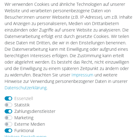
Drohnenstore24
Wir verwenden Cookies und ähnliche Technologien auf unserer
Cardanlight-Shop
Website und verarbeiten personenbezogene Daten von
Batteriespeicher
Besucher:innen unserer Webseite (z.B. IP-Adresse), um z.B. Inhalte
PlentiSolar
und Anzeigen zu personalisieren, Medien von Drittanbietern
Gebrauchtlicht
einzubinden oder Zugriffe auf unsere Website zu analysieren. Die
Ledkauf
Datenverarbeitung erfolgt erst durch gesetzte Cookies. Wir teilen
DEYESOLAR
diese Daten mit Dritten, die wir in den Einstellungen benennen.
Lightech Connect
Die Datenverarbeitung kann mit Einwilligung oder aufgrund eines
CardanLight Europe
berechtigten Interesses erfolgen. Die Zustimmung kann erteilt
FORTIMO LEDs
oder abgelehnt werden. Es besteht das Recht, nicht einzuwilligen
LED-RETROSHOP
und die Einwilligung zu einem späteren Zeitpunkt zu ändern oder
MeinUSB
zu widerrufen. Beachten Sie unser
Impressum
und weitere
Hinweise zur Verwendung personenbezogener Daten in unserer
Daten­schutz­erklärung
.
Impressum
Daten­schutz­erklärung
AGB
Essenziell
Statistik
Zahlungsdienstleister
Barrierefreiheitserklärung
Widerrufs­recht
Marketing
Externe Medien
Funktional
Kontakt
Vertrag widerrufen
Weitere Einstellungen