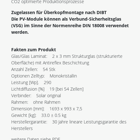
CO2 optimierte Produktionsprozesse
Zugelassen für Überkopfmontage nach DIBT
Die PV-Module können als Verbund-Sicherheitsglas
(VSG) im Sinne der Normenreihe DIN 18008 verwendet
werden.
Fakten zum Produkt
Glas/Glas Laminat: 2 x 3 mm Strukturglas (strukturierte
Oberfläche) mit Antireflex Beschichtung
Anzahl Zellen: 54 Stk
Optionen Zelltyp: Monokristallin
Leistung [Wp]. 290
Lichtdiffusion [%] 19 [bei 54 Zellen]
Verbinder: Solar original
Rahmen: ohne Rahmen
Dimension [mm]: 1693 x 993 x 7,5
Gewicht [kg]: 33.0 ± 0.5 kg
Herstellergarantie: 30 Jahre lineare Leistungsgarantie des
Herstellers
weitere Daten siehe PDF