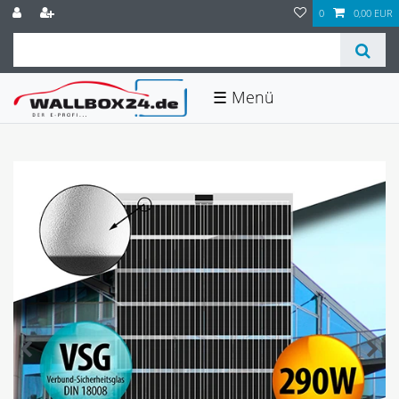
0
0,00 EUR
☰