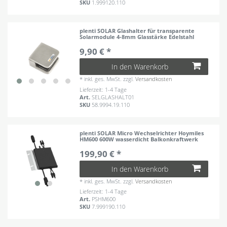
SKU
1.999120.110
plenti SOLAR Glashalter für transparente
Solarmodule 4-8mm Glasstärke Edelstahl
9,90 € *
In den Warenkorb
*
inkl. ges. MwSt.
zzgl.
Versandkosten
Lieferzeit: 1-4 Tage
Art.
SELGLASHALT01
SKU
58.9994.19.110
plenti SOLAR Micro Wechselrichter Hoymiles
HM600 600W wasserdicht Balkonkraftwerk
199,90 € *
In den Warenkorb
*
inkl. ges. MwSt.
zzgl.
Versandkosten
Lieferzeit: 1-4 Tage
Art.
PSHM600
SKU
7.999190.110