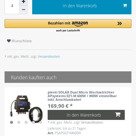
In den Warenkorb
Wunschliste
* inkl. ges. MwSt. zzgl.
Versandkosten
Kunden kauften auch
plenti SOLAR Dual Micro Wechselrichter
APsystems EZ1-M 600W / 800W einstellbar
inkl. Anschlusskabel
169,90 € *
In den Warenkorb
*
inkl. ges. MwSt.
zzgl.
Versandkosten
Lieferzeit: bis zu 21 Tagen
Art.
PSAPSEZ1M600W