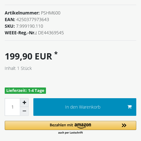
Artikelnummer:
PSHM600
EAN:
4250377973643
SKU:
7.999190.110
WEEE-Reg.-Nr.:
DE44369545
*
199,90 EUR
Inhalt
1
Stück
Lieferzeit: 1-4 Tage
In den Warenkorb