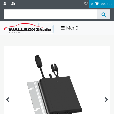
0
0,00 EUR
☰