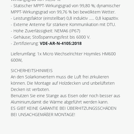
- Statischer MPPT-Wirkungsgrad von 99,80 %; dynamischer
MPPT-Wirkungsgrad von 99,76 % bei bewölktem Wetter.
- Leistungsfaktor (einstellbar) 0,8 induktiv ...... 0,8 kapazitiv.
- Externe Antenne für stärkere Kommunikation mit DTU.
- Hohe Zuverlässigkeit: NEMA6 (IP67)
- Gehäuse; Stoßspannungsfest bis 6000 V.
- Zertifizierung:
VDE-AR-N-4105:2018
Lieferumfang: 1x Micro Wechselrichter Hoymiles HM600
600W,
SICHERHEITSHINWEIS
An den Solarkonvertern muss die Luft frei zirkulieren
können. Die Montage auf Holzdecken und unbelüfteten
Decken ist verboten.
Benutzen Sie eine Stange aus Eisen oder noch besser aus
Aluminium,damit die Wärme abgeführt werden kann.
ES GIBT KEINE GARANTIE BEI ÜBERHITZUNGSSCHÄDEN
BEI UNSACHGEMÄßER MONTAGE!