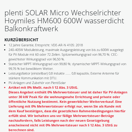
plenti SOLAR Micro Wechselrichter
Hoymiles HM600 600W wasserdicht
Balkonkraftwerk
KURZÜBERSICHT
12 Jahre Garantie, Entspricht: VDE-AR-N 4105: 2018
240-405W Modulleistung, maximale Ausgangsleistung von bis zu 600W ausgelegt
für PV-Module mit 60 oder 72 Zellen. Spitzenwirkungsgrad von 96,70 %; CEC-
gewichteter Wirkungsgrad von 96,50 %.
Statischer MPPT-Wirkungsgrad von 99,80 %; dynamischer MPPT-Wirkungsgrad von
99,76 % bei bewölktem Wetter.
Leistungsfaktor (einstellbar) 0,8 induktiv ...... 0,8 kapazitiv, Externe Antenne für
stärkere Kommunikation mit DTU.
PV-Anlagen und Zubehör von PlentiSolar
Artikel mit 0% MwSt. nach § 12 Abs. 3 UStG.
Dieses Angebot enthält 0% Mehrwertsteuer und ist daher für PV-Anlagen
unter 30 kW Peak für die wohnungsnahe Errichtung und private oder
öffentliche Nutzung bestimmt. Kein gewerblicher Weiterverkauf. Eine
Lieferung mit 0% Mehrwertsteuer erfolgt nur, wenn Sie als Kunde mit
dem Kauf bestätigen, dass die gesetzlichen Rahmenbedingungen hierfür
erfüllt sind. Wir behalten uns vor fällige Mehrwertsteuer-Beträge
nachzufordern, falls Leistungen nach der neuen Gesetzgebung
anscheinend nicht mit 0% Mehrwertsteuer nach § 12 Abs. 3 UStG zu
berechnen sind.