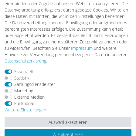
Gebrauchtlicht
einzubinden oder Zugriffe auf unsere Website zu analysieren. Die
Ledkauf
Datenverarbeitung erfolgt erst durch gesetzte Cookies. Wir teilen
DEYESOLAR
diese Daten mit Dritten, die wir in den Einstellungen benennen.
Lightech Connect
Die Datenverarbeitung kann mit Einwilligung oder aufgrund eines
CardanLight Europe
berechtigten Interesses erfolgen. Die Zustimmung kann erteilt
FORTIMO LEDs
oder abgelehnt werden. Es besteht das Recht, nicht einzuwilligen
LED-RETROSHOP
und die Einwilligung zu einem späteren Zeitpunkt zu ändern oder
MeinUSB
zu widerrufen. Beachten Sie unser
Impressum
und weitere
Hinweise zur Verwendung personenbezogener Daten in unserer
Daten­schutz­erklärung
.
Impressum
Daten­schutz­erklärung
AGB
Essenziell
Statistik
Zahlungsdienstleister
Barrierefreiheitserklärung
Widerrufs­recht
Marketing
Externe Medien
Funktional
Kontakt
Vertrag widerrufen
Weitere Einstellungen
Auswahl akzeptieren
Alle akzeptieren